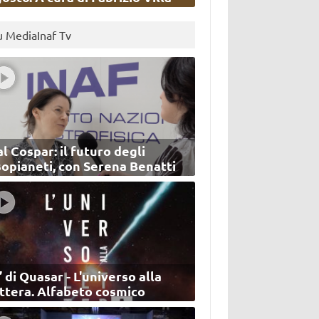
u MediaInaf Tv
l Cospar: il futuro degli
sopianeti, con Serena Benatti
’ di Quasar - L'universo alla
ettera. Alfabeto cosmico