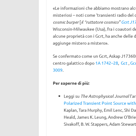
«Le informazioni che abbiamo mostrano alcu
misteriosi – noti come ‘transienti radio de
cosmic burper
[
il “ruttatore cosmico”
Gcrt J
Wisconsin-Milwaukee (Usa), fra i coautori d
alcune proprietà con i Gcrt, ha anche delle
aggiunge mistero a mistero».
Se confermato come un Gcrt, Askap J173608
centro galattico dopo
1A 1742–28
,
Gct
,
Gc
3009
.
Per saperne di più:
Leggi su
The Astrophysical Journal
l’ar
Polarized Transient Point Source with
Kaplan
,
Tara Murphy
,
Emil Lenc
,
Shi Da
Heald
,
James K. Leung
,
Andrew O’Bri
Sivakoff
,
B. W. Stappers
,
Adam Stewar