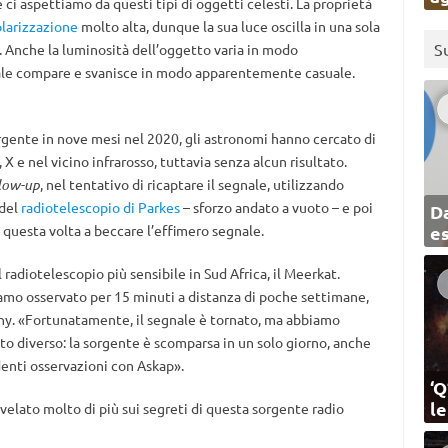
i aspettiamo da questi tipi di oggetti celesti. La proprietà
larizzazione
molto alta, dunque la sua luce oscilla in una sola
S
 Anche la luminosità dell’oggetto varia in modo
gnale compare e svanisce in modo apparentemente casuale.
orgente in nove mesi nel 2020, gli astronomi hanno cercato di
 X e nel vicino infrarosso, tuttavia senza alcun risultato.
low-up
, nel tentativo di ricaptare il segnale, utilizzando
 del
radiotelescopio di Parkes
– sforzo andato a vuoto – e poi
Da
 questa volta a beccare l’effimero segnale.
e
 radiotelescopio più sensibile in Sud Africa, il Meerkat.
iamo osservato per 15 minuti a distanza di poche settimane,
hy. «Fortunatamente, il segnale è tornato, ma abbiamo
o diverso: la sorgente è scomparsa in un solo giorno, anche
enti osservazioni con Askap».
‘Q
l
velato molto di più sui segreti di questa sorgente radio