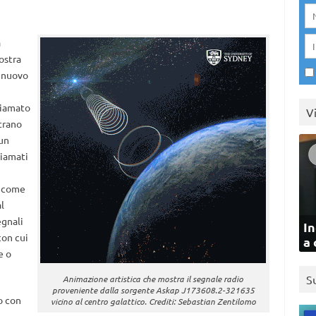
a
nostra
n nuovo
hiamato
V
strano
 un
hiamati
: come
l
egnali
In
con cui
a 
e o
S
Animazione artistica che mostra il segnale radio
proveniente dalla sorgente Askap J173608.2-321635
o con
vicino al centro galattico. Crediti: Sebastian Zentilomo