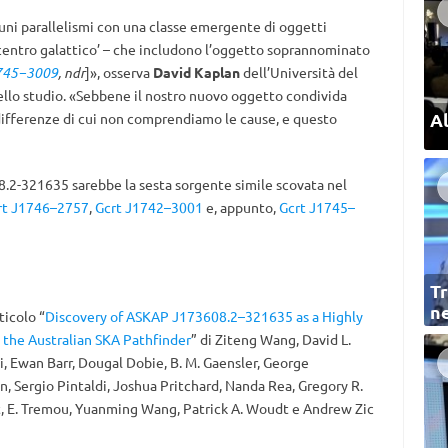
ni parallelismi con una classe emergente di oggetti
l centro galattico’ – che includono l’oggetto soprannominato
1745−3009
, ndr
]», osserva
David Kaplan
dell’Università del
ello studio. «Sebbene il nostro nuovo oggetto condivida
Al
 differenze di cui non comprendiamo le cause, e questo
.2-321635 sarebbe la sesta sorgente simile scovata nel
rt J1746–2757
,
Gcrt J1742–3001
e, appunto,
Gcrt J1745–
Tr
ne
ticolo “
Discovery of ASKAP J173608.2–321635 as a Highly
 the Australian SKA Pathfinder
” di
Ziteng Wang
,
David L.
i
,
Ewan Barr
,
Dougal Dobie
,
B. M. Gaensler
,
George
en
,
Sergio Pintaldi
,
Joshua Pritchard
,
Nanda Rea
,
Gregory R.
t
,
E. Tremou
,
Yuanming Wang
,
Patrick A. Woudt e
Andrew Zic