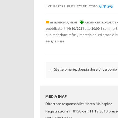
LICENZA PER IL RIUTILIZZO DEL TESTO:
,
,
ASTRONOMIA
NEWS
ASKAP
CENTRO GALATTI
pubblicato il
14/10/2021
alle
20:00
. I commenti
alla redazione refusi, imprecisioni ed errori è 
2641/1714496
Navigazione articolo
←
Stelle binarie, doppia dose di carbonio
MEDIA INAF
Direttore responsabile: Marco Malaspina
Registrazione n. 8150 dell’11.12.2010 presso