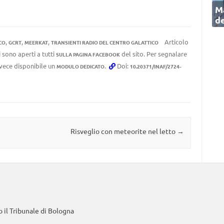
Ma
de
,
,
,
Articolo
CO
GCRT
MEERKAT
TRANSIENTI RADIO DEL CENTRO GALATTICO
 sono aperti a tutti
del sito. Per segnalare
SULLA PAGINA FACEBOOK
invece disponibile un
.
Doi:
MODULO DEDICATO
10.20371/INAF/2724-
Risveglio con meteorite nel letto
→
 il Tribunale di Bologna