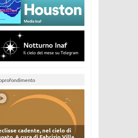
pprofondimento
eclisse cadente, nel cielo di
osto. A cura di Fabrizio Villa