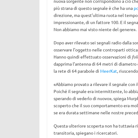
nuova sorgente non corrispondono a ciò che c
più strana di questo segnale è che ha una
po
direzione, ma quest’ultima ruota nel tempo.
impressionante, di un fattore 100. E il se
Non abbiamo mai visto niente del genere».
Dopo aver rilevato sei segnali radio dalla s
osservare l’oggetto nelle controparti ottica,
Hanno quindi effettuato osservazioni di
fol
dapprima l’antenna di 64 metri di diametro
la rete di 64 parabole di
MeerKat
, riuscendo
«Abbiamo provato a rilevare il segnale con il
Poiché il segnale era intermittente, lo abb
sperando di vederlo di nuovo», spiega Murp
scoperto che il suo comportamento era molt
se era durata settimane nelle nostre preced
Questa ulteriore scoperta non ha tuttavia ri
transitoria, spiegano i ricercatori.