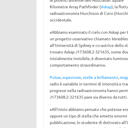
le potenti antenne dell’Australian Square
Kilometre Array Pathfinder (
Askap
), la flo
radioastronomia Murchison di Csiro (Murchi
occidentale.
«Abbiamo esaminato il cielo con Askap per tu
un progetto osservativo chiamato
Variables
all’Università di Sydney e co-autrice dello 
trovato Askap J173608.2-321635, nome dovut
inizialmente invisibile, è diventato luminos
comportamento straordinario».
Pulsar
,
supernove
,
stelle a brillamento
,
mag
radio è variabile in termini di intensità e t
progressi nella radioastronomia hanno perm
J173608.2-321635 pare sia diverso da tutti.
«All’inizio abbiamo pensato che potesse ess
oppure un tipo di stella che emette enormi b
pubblicazione, lo studente di dottorato all