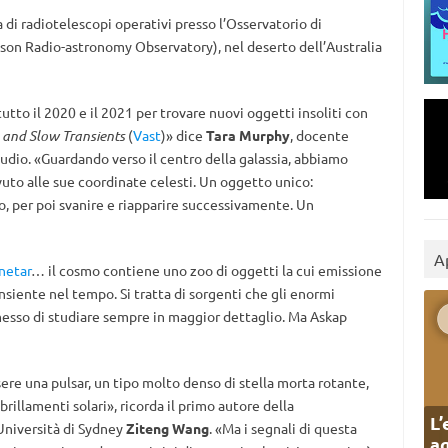
tta di radiotelescopi operativi presso l’Osservatorio di
son Radio-astronomy Observatory), nel deserto dell’Australia
tto il 2020 e il 2021 per trovare nuovi oggetti insoliti con
 and Slow Transients
(
Vast
)» dice
Tara Murphy
, docente
studio. «Guardando verso il centro della galassia, abbiamo
o alle sue coordinate celesti. Un oggetto unico:
o, per poi svanire e riapparire successivamente. Un
A
netar
… il cosmo contiene uno zoo di oggetti la cui emissione
ransiente nel tempo. Si tratta di sorgenti che gli enormi
esso di studiare sempre in maggior dettaglio. Ma Askap
ere una pulsar, un tipo molto denso di stella morta rotante,
rillamenti solari», ricorda il primo autore della
L’
’Università di Sydney
Ziteng Wang
. «Ma i segnali di questa
ag