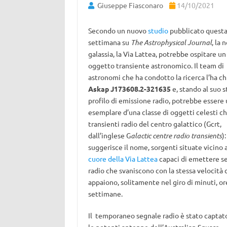
Giuseppe Fiasconaro
14/10/2021
Secondo un nuovo
studio
pubblicato quest
settimana su
The Astrophysical Journal
, la 
galassia, la Via Lattea, potrebbe ospitare u
oggetto transiente astronomico. Il team di
astronomi che ha condotto la ricerca l’ha c
Askap J173608.2-321635
e, stando al suo 
profilo di emissione radio, potrebbe essere
esemplare d’una classe di oggetti celesti c
transienti radio del centro galattico (Gcrt,
dall’inglese G
alactic centre radio transients
)
suggerisce il nome, sorgenti situate vicino a
cuore della Via Lattea
capaci di emettere s
radio che svaniscono con la stessa velocità 
appaiono, solitamente nel giro di minuti, or
settimane.
Il temporaneo segnale radio è stato captat