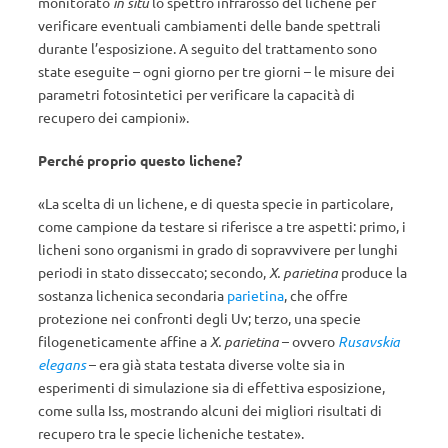
monitorato
in situ
lo spettro infrarosso del lichene per
verificare eventuali cambiamenti delle bande spettrali
durante l’esposizione. A seguito del trattamento sono
state eseguite – ogni giorno per tre giorni – le misure dei
parametri fotosintetici per verificare la capacità di
recupero dei campioni».
Perché proprio questo lichene?
«La scelta di un lichene, e di questa specie in particolare,
come campione da testare si riferisce a tre aspetti: primo, i
licheni sono organismi in grado di sopravvivere per lunghi
periodi in stato disseccato; secondo,
X. parietina
produce la
sostanza lichenica secondaria
parietina
, che offre
protezione nei confronti degli Uv; terzo, una specie
filogeneticamente affine a
X. parietina
– ovvero
Rusavskia
elegans
– era già stata testata diverse volte sia in
esperimenti di simulazione sia di effettiva esposizione,
come sulla Iss, mostrando alcuni dei migliori risultati di
recupero tra le specie licheniche testate».