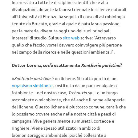
Interessato a tutte le discipline scientifiche e alla
divulgazione, durante la laurea triennale in scienze naturali
all’Università di Firenze ha seguito il corso di astrobiologia
tenuto da Brucato, grazie al quale è nata la sua passione
per la materia, divenuta oggi uno dei suoi principali
interessi di studio. Sul suo
sito web
scrive: “Attraverso
quello che faccio, vorrei davvero coinvolgere più persone
nel campo della ricerca e nelle questioni ambientali”.
Dottor Lorenz, cos’è esattamente
Xanthoria parietina
?
«Xanthoria parietina
è un lichene. Si tratta perciò di un
organismo simbionte
, costituito da un partner algale o
fotobionte – nel nostro caso,
Trebouxia sp
. – e un fungo
ascomicete o micobionte, che dà anche il nome alla specie
del lichene. Questo lichene è piuttosto comune, tant’è che
lo possiamo trovare anche nelle nostre città e paesi di
campagna. Vive generalmente su muretti, cortecce e
ringhiere. Viene spesso utilizzato in ambito di
biomonitoraggio ambientale, poiché tollerante a