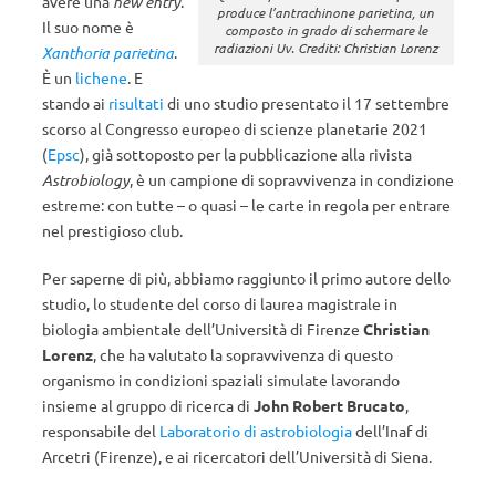
avere una
new entry
.
produce l’antrachinone parietina, un
Il suo nome è
composto in grado di schermare le
radiazioni Uv. Crediti: Christian Lorenz
Xanthoria parietina
.
È un
lichene
. E
stando ai
risultati
di uno studio presentato il 17 settembre
scorso al Congresso europeo di scienze planetarie 2021
(
Epsc
), già sottoposto per la pubblicazione alla rivista
Astrobiology
, è un campione di sopravvivenza in condizione
estreme: con tutte – o quasi – le carte in regola per entrare
nel prestigioso club.
Per saperne di più, abbiamo raggiunto il primo autore dello
studio, lo
studente del corso di laurea magistrale in
biologia ambientale dell’Università di Firenze
Christian
Lorenz
, che ha valutato la sopravvivenza di questo
organismo in condizioni spaziali simulate lavorando
insieme al gruppo di ricerca di
John Robert Brucato
,
responsabile del
Laboratorio di astrobiologia
dell’Inaf di
Arcetri (Firenze), e ai ricercatori dell’Università di Siena.