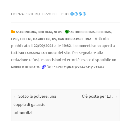
LICENZA PER IL RIUTILIZZO DEL TESTO:
,
,
,
,
ASTRONOMIA
BIOLOGIA
NEWS
ASTROBIOLOGIA
BIOLOGIA
,
,
,
,
Articolo
EPSC
LICHENI
OA ARCETRI
UV
XANTHORIA PARIETINA
pubblicato il
22/09/2021
alle
19:32
. I commenti sono aperti a
tutti
del sito. Per segnalare alla
SULLA PAGINA FACEBOOK
redazione refusi, imprecisioni ed errori è invece disponibile un
.
Doi:
MODULO DEDICATO
10.20371/INAF/2724-2641/1713447
Navigazione articolo
←
Sotto la polvere, una
C’è posta per E.T.
→
coppia di galassie
primordiali