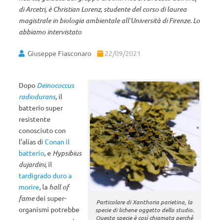
di Arcetri, è Christian Lorenz, studente del corso di laurea
magistrale in biologia ambientale all’Università di Firenze. Lo
abbiamo intervistato
Giuseppe Fiasconaro
22/09/2021
Dopo
Deinococcus
radiodurans
,
il
batterio super
resistente
conosciuto con
l’alias di
Conan il
batterio
, e
Hypsibius
dujardini,
il
tardigrado
duro a
morire
, la
hall of
fame
dei super-
Particolare di Xanthoria parietina, la
organismi potrebbe
specie di lichene oggetto dello studio.
Questa specie è così chiamata perché