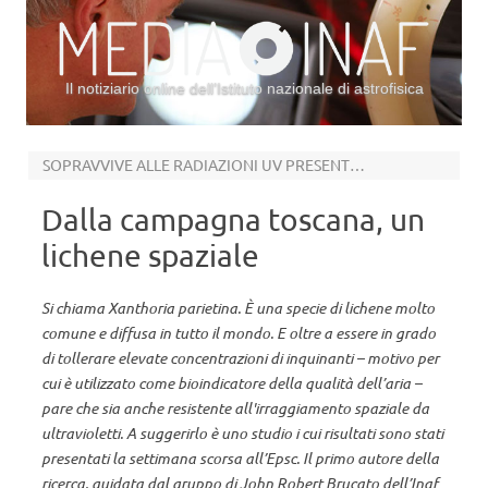
Il notiziario online dell’Istituto nazionale di astrofisica
Vai al contenuto
SOPRAVVIVE ALLE RADIAZIONI UV PRESENTI NELLO SPAZIO
Dalla campagna toscana, un
lichene spaziale
Si chiama Xanthoria parietina. È una specie di lichene molto
comune e diffusa in tutto il mondo. E oltre a essere in grado
di tollerare elevate concentrazioni di inquinanti – motivo per
cui è utilizzato come bioindicatore della qualità dell’aria –
pare che sia anche resistente all'irraggiamento spaziale da
ultravioletti. A suggerirlo è uno studio i cui risultati sono stati
presentati la settimana scorsa all’Epsc. Il primo autore della
ricerca, guidata dal gruppo di John Robert Brucato dell’Inaf