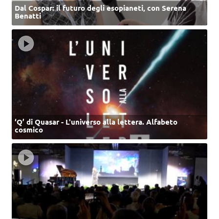
Dal Cospar: il futuro degli esopianeti, con Serena
Benatti
‘Q’ di Quasar - L'universo alla lettera. Alfabeto
cosmico