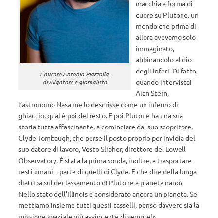
macchia a forma di
cuore su Plutone, un
mondo che prima di
allora avevamo solo
immaginato,
abbinandolo al dio
degli inferi. Di fatto,
L’autore Antonio Piazzolla,
quando intervistai
divulgatore e giornalista
Alan Stern,
l’astronomo Nasa me lo descrisse come un inferno di
ghiaccio, qual è poi del resto. E poi Plutone ha una sua
storia tutta affascinante, a cominciare dal suo scopritore,
Clyde Tombaugh, che perse il posto proprio per invidia del
suo datore di lavoro, Vesto Slipher, direttore del Lowell
Observatory. È stata la prima sonda, inoltre, a trasportare
resti umani – parte di quelli di Clyde. E che dire della lunga
diatriba sul declassamento di Plutone a pianeta nano?
Nello stato dell’Illinois è considerato ancora un pianeta. Se
mettiamo insieme tutti questi tasselli, penso davvero sia la
missione spaziale più avvincente di sempre!»