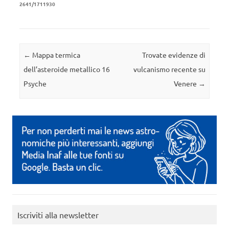
2641/1711930
Navigazione articolo
←
Mappa termica
Trovate evidenze di
dell’asteroide metallico 16
vulcanismo recente su
Psyche
Venere
→
Iscriviti alla newsletter