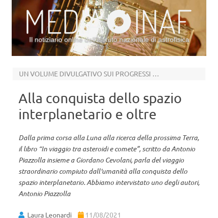
Il notiziario online dell’Istituto nazionale di astrofisica
Vai al contenuto
UN VOLUME DIVULGATIVO SUI PROGRESSI DELLA SCIENZA SPAZIALE
Alla conquista dello spazio
interplanetario e oltre
Dalla prima corsa alla Luna alla ricerca della prossima Terra,
il libro “In viaggio tra asteroidi e comete”, scritto da Antonio
Piazzolla insieme a Giordano Cevolani, parla del viaggio
straordinario compiuto dall'umanità alla conquista dello
spazio interplanetario. Abbiamo intervistato uno degli autori,
Antonio Piazzolla
Laura Leonardi
11/08/2021