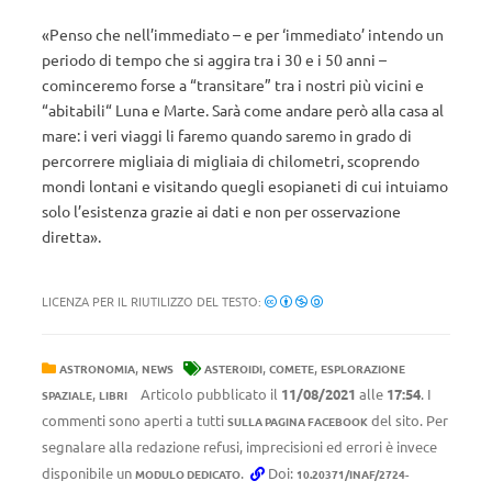
«Penso che nell’immediato – e per ‘immediato’ intendo un
periodo di tempo che si aggira tra i 30 e i 50 anni –
cominceremo forse a “transitare” tra i nostri più vicini e
“abitabili“ Luna e Marte. Sarà come andare però alla casa al
mare: i veri viaggi li faremo quando saremo in grado di
percorrere migliaia di migliaia di chilometri, scoprendo
mondi lontani e visitando quegli esopianeti di cui intuiamo
solo l’esistenza grazie ai dati e non per osservazione
diretta».
LICENZA PER IL RIUTILIZZO DEL TESTO:
,
,
,
ASTRONOMIA
NEWS
ASTEROIDI
COMETE
ESPLORAZIONE
,
Articolo pubblicato il
11/08/2021
alle
17:54
. I
SPAZIALE
LIBRI
commenti sono aperti a tutti
del sito. Per
SULLA PAGINA FACEBOOK
segnalare alla redazione refusi, imprecisioni ed errori è invece
disponibile un
.
Doi:
MODULO DEDICATO
10.20371/INAF/2724-