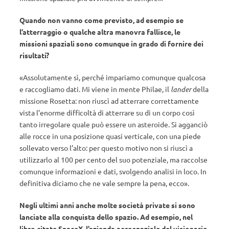
Quando non vanno come previsto, ad esempio se
l’atterraggio o qualche altra manovra fallisce, le
missioni spaziali sono comunque in grado di fornire dei
risultati
?
«Assolutamente sì, perché impariamo comunque qualcosa
e raccogliamo dati. Mi viene in mente Philae, il
lander
della
missione Rosetta: non riuscì ad atterrare correttamente
vista l’enorme difficoltà di atterrare su di un corpo così
tanto irregolare quale può essere un asteroide. Si agganciò
alle rocce in una posizione quasi verticale, con una piede
sollevato verso l’alto: per questo motivo non si riuscì a
utilizzarlo al 100 per cento del suo potenziale, ma raccolse
comunque informazioni e dati, svolgendo analisi in loco. In
definitiva diciamo che ne vale sempre la pena, ecco».
Negli ultimi anni anche molte società private si sono
lanciate alla conquista dello spazio. Ad esempio, nel
libro citate SpaceX, l’azienda aerospaziale del visionario