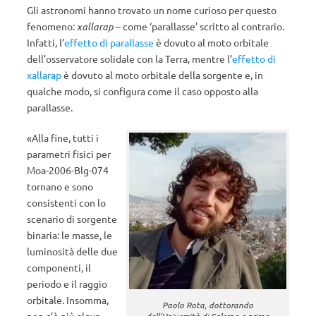
Gli astronomi hanno trovato un nome curioso per questo
fenomeno:
xallarap
– come ‘parallasse’ scritto al contrario.
Infatti, l’
effetto di parallasse
è dovuto al moto orbitale
dell’osservatore solidale con la Terra, mentre l’
effetto di
xallarap
è dovuto al moto orbitale della sorgente e, in
qualche modo, si configura come il caso opposto alla
parallasse.
«Alla fine, tutti i
parametri fisici per
Moa-2006-Blg-074
tornano e sono
consistenti con lo
scenario di sorgente
binaria: le masse, le
luminosità delle due
componenti, il
periodo e il raggio
orbitale. Insomma,
Paolo Rota, dottorando
dell’Università di Salerno e primo