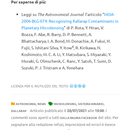
Per saperne di più:
Leggi su
The Astronomical Journal
l’articolo “
MOA-
2006-BLG-074: Recognizing Xallarap Contaminants in
Planetary Microlensing
” di
P. Rota
,
Y. Hirao
,
V.
Bozza
,
F. Abe
,
R. Barry
,
D. P. Bennett
,
A.
Bhattacharya
,
I. A. Bond
,
M. Donachie
,
A. Fukui
,
H.
4
Fujii
,
S. Ishitani Silva
,
Y. Itow
,
R. Kirikawa
,
N.
Koshimoto
,
M. C. A. Li
,
Y. Matsubara
,
S. Miyazaki
,
Y.
Muraki
,
G. Olmschenk
,
C. Ranc
,
Y. Satoh
,
T. Sumi
,
D.
Suzuki
,
P. J. Tristram e
A. Yonehara
LICENZA PER IL RIUTILIZZO DEL TESTO:
,
,
,
ASTRONOMIA
NEWS
MICROLENSING
SISTEMA BINARIO
Articolo pubblicato il
20/07/2021
alle
15:00
. I
XALLARAP
commenti sono aperti a tutti
del sito. Per
SULLA PAGINA FACEBOOK
segnalare alla redazione refusi, imprecisioni ed errori è invece