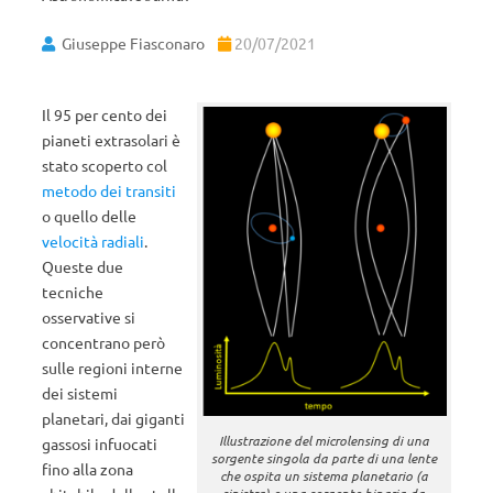
Giuseppe Fiasconaro
20/07/2021
Il 95 per cento dei
pianeti extrasolari è
stato scoperto col
metodo dei transiti
o quello delle
velocità radiali
.
Queste due
tecniche
osservative si
concentrano però
sulle regioni interne
dei sistemi
planetari, dai giganti
Illustrazione del microlensing di una
gassosi infuocati
sorgente singola da parte di una lente
fino alla zona
che ospita un sistema planetario (a