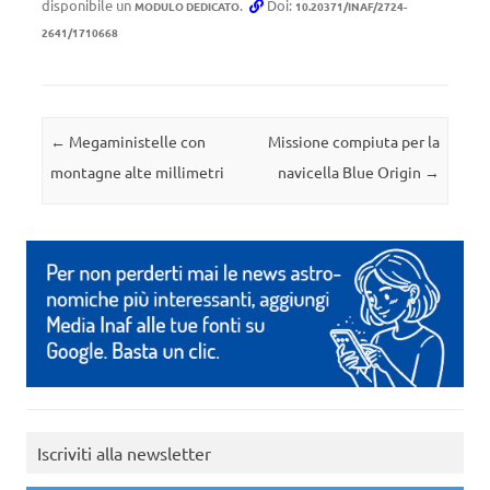
disponibile un
.
Doi:
MODULO DEDICATO
10.20371/INAF/2724-
2641/1710668
Navigazione articolo
←
Megaministelle con
Missione compiuta per la
montagne alte millimetri
navicella Blue Origin
→
Iscriviti alla newsletter