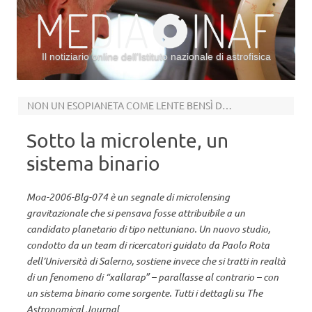
Il notiziario online dell’Istituto nazionale di astrofisica
Vai al contenuto
NON UN ESOPIANETA COME LENTE BENSÌ DUE STELLE COME SORGENTE
Sotto la microlente, un
sistema binario
Moa-2006-Blg-074 è un segnale di microlensing
gravitazionale che si pensava fosse attribuibile a un
candidato planetario di tipo nettuniano. Un nuovo studio,
condotto da un team di ricercatori guidato da Paolo Rota
dell’Università di Salerno, sostiene invece che si tratti in realtà
di un fenomeno di “xallarap” – parallasse al contrario – con
un sistema binario come sorgente. Tutti i dettagli su The
Astronomical Journal