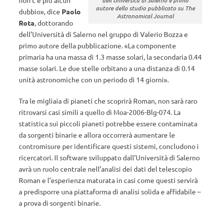
non c’è più alcun
autore dello studio pubblicato su The
dubbio», dice
Paolo
Astronomical Journal
Rota
, dottorando
dell’Università di Salerno nel gruppo di Valerio Bozza e
primo autore della pubblicazione. «La componente
primaria ha una massa di 1.3 masse solari, la secondaria 0.44
masse solari. Le due stelle orbitano a una distanza di 0.14
unità astronomiche con un periodo di 14 giorni».
Tra le migliaia di pianeti che scoprirà Roman, non sarà raro
ritrovarsi casi simili a quello di Moa-2006-Blg-074. La
statistica sui piccoli pianeti potrebbe essere contaminata
da sorgenti binarie e allora occorrerà aumentare le
contromisure per identificare questi sistemi, concludono i
ricercatori. Il software sviluppato dall’Università di Salerno
avrà un ruolo centrale nell’analisi dei dati del telescopio
Roman e l’esperienza maturata in casi come questi servirà
a predisporre una piattaforma di analisi solida e affidabile –
a prova di sorgenti binarie.