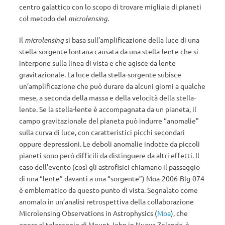
centro galattico con lo scopo di trovare migliaia di pianeti
col metodo del
microlensing
.
Il
microlensing
si basa sull’amplificazione della luce di una
stella-sorgente lontana causata da una stella-lente che si
interpone sulla linea di vista e che agisce da lente
gravitazionale. La luce della stella-sorgente subisce
un’amplificazione che può durare da alcuni giorni a qualche
mese, a seconda della massa e della velocità della stella-
lente. Se la stella-lente è accompagnata da un pianeta, il
campo gravitazionale del pianeta può indurre “anomalie”
sulla curva di luce, con caratteristici picchi secondari
oppure depressioni. Le deboli anomalie indotte da piccoli
pianeti sono però difficili da distinguere da altri effetti. Il
caso dell’evento (così gli astrofisici chiamano il passaggio
di una “lente” davanti a una “sorgente”) Moa-2006-Blg-074
è emblematico da questo punto di vista. Segnalato come
anomalo in un’analisi retrospettiva della collaborazione
Microlensing Observations in Astrophysics (
Moa
), che
opera al telescopio di Mount John in Nuova Zelanda, è