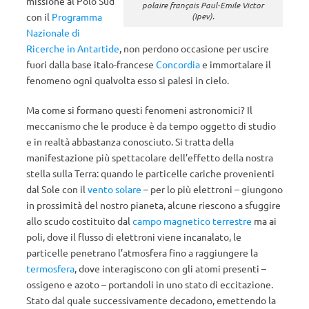
missione al Polo Sud
polaire français Paul-Emile Victor
(Ipev).
con il
Programma
Nazionale di
Ricerche in Antartide
, non perdono occasione per uscire
fuori dalla base italo-francese
Concordia
e immortalare il
fenomeno ogni qualvolta esso si palesi in cielo.
Ma come si formano questi fenomeni astronomici? Il
meccanismo che le produce è da tempo oggetto di studio
e in realtà abbastanza conosciuto. Si tratta della
manifestazione più spettacolare dell’effetto della nostra
stella sulla Terra: quando le particelle cariche provenienti
dal Sole con il
vento solare
– per lo più elettroni – giungono
in prossimità del nostro pianeta, alcune riescono a sfuggire
allo scudo costituito dal
campo magnetico terrestre
ma ai
poli, dove il flusso di elettroni viene incanalato, le
particelle penetrano l’atmosfera fino a raggiungere la
termosfera
, dove interagiscono con gli atomi presenti –
ossigeno e azoto – portandoli in uno stato di eccitazione.
Stato dal quale successivamente decadono, emettendo la