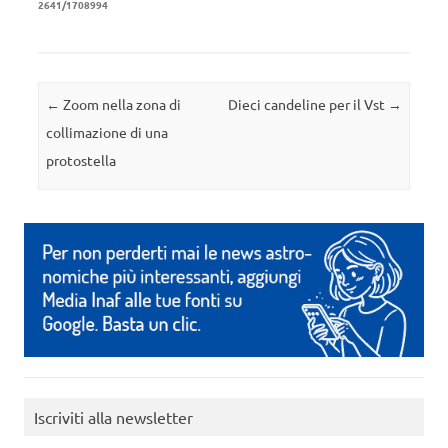
2641/1708994
Navigazione articolo
←
Zoom nella zona di
Dieci candeline per il Vst
→
collimazione di una
protostella
Iscriviti alla newsletter