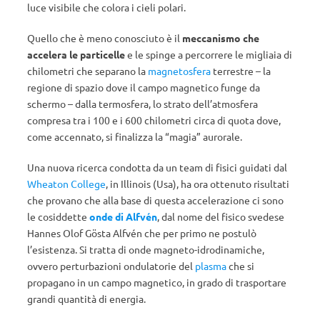
luce visibile che colora i cieli polari.
Quello che è meno conosciuto è il
meccanismo che
accelera le particelle
e le spinge a percorrere le migliaia di
chilometri che separano la
magnetosfera
terrestre – la
regione di spazio dove il campo magnetico funge da
schermo – dalla termosfera, lo strato dell’atmosfera
compresa tra i 100 e i 600 chilometri circa di quota dove,
come accennato, si finalizza la “magia” aurorale.
Una nuova ricerca condotta da un team di fisici guidati dal
Wheaton College
, in Illinois (Usa), ha ora ottenuto risultati
che provano che alla base di questa accelerazione ci sono
le cosiddette
onde di Alfvén
, dal nome del fisico svedese
Hannes Olof Gösta Alfvén che per primo ne postulò
l’esistenza. Si tratta di onde magneto-idrodinamiche,
ovvero perturbazioni ondulatorie del
plasma
che si
propagano in un campo magnetico, in grado di trasportare
grandi quantità di energia.