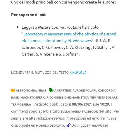
uno dei modi principali con cui vengono create le aurore».
Per saperne di più:
Leggi su
Nature Communications
l’articolo
“
Laboratory measurements of the physics of auroral
electron acceleration by Alfvén waves
” di J. W. R.
Schroeder, G. G. Howes , C. A. Kletzing , F. Skiff , T. A.
Carter , S. Vincena e S. Dorfman.
LICENZA PER IL RIUTILIZZO DEL TESTO:
,
,
,
ASTRONOMIA
NEWS
ANTARTIDE
AURORE POLARI
CONCORDIA
,
,
,
,
BASE
MAGNETOSFERA
RICONNESSIONE MAGNETICA
TEMPESTA SOLARE
Articolo pubblicato il
08/06/2021
alle
10:29
. I
TERMOSFERA
commenti sono aperti a tutti
del sito. Per
SULLA PAGINA FACEBOOK
segnalare alla redazione refusi, imprecisioni ed errori è invece
disponibile un
.
Doi:
MODULO DEDICATO
10.20371/INAF/2724-