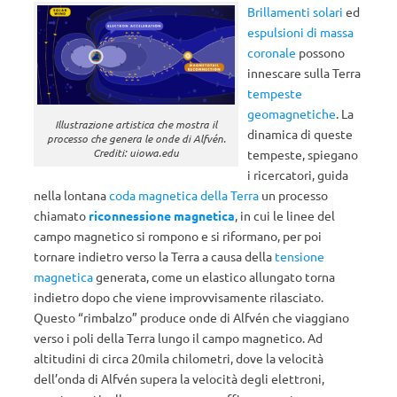
Brillamenti solari
ed
espulsioni di massa
coronale
possono
innescare sulla Terra
tempeste
geomagnetiche
.
La
Illustrazione artistica che mostra il
dinamica di queste
processo che genera le onde di Alfvén.
Crediti: uiowa.edu
tempeste, spiegano
i ricercatori, guida
nella lontana
coda magnetica della Terra
un processo
chiamato
riconnessione magnetica
, in cui le linee del
campo magnetico si rompono e si riformano, per poi
tornare indietro verso la Terra a causa della
tensione
magnetica
generata, come un elastico allungato torna
indietro dopo che viene improvvisamente rilasciato.
Questo “rimbalzo” produce onde di Alfvén che viaggiano
verso i poli della Terra lungo il campo magnetico.
Ad
altitudini di circa 20mila chilometri, dove la velocità
dell’onda di Alfvén supera la velocità degli elettroni,