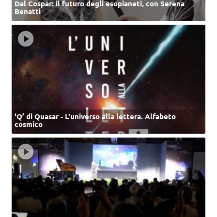
Dal Cospar: il futuro degli esopianeti, con Serena
Benatti
‘Q’ di Quasar - L'universo alla lettera. Alfabeto
cosmico