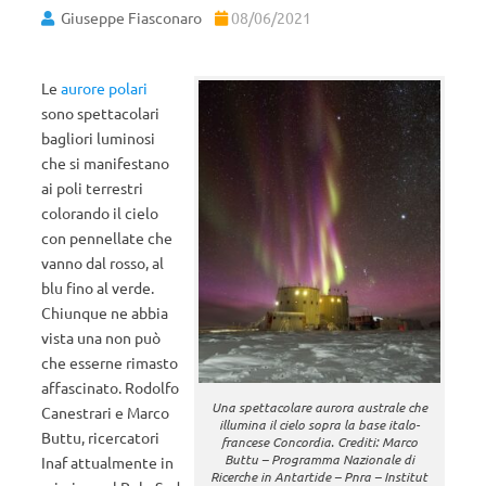
Giuseppe Fiasconaro
08/06/2021
Le
aurore polari
sono spettacolari
bagliori luminosi
che si manifestano
ai poli terrestri
colorando il cielo
con pennellate che
vanno dal rosso, al
blu fino al verde.
Chiunque ne abbia
vista una non può
che esserne rimasto
affascinato. Rodolfo
Una spettacolare aurora australe che
Canestrari e Marco
illumina il cielo sopra la base italo-
Buttu, ricercatori
francese Concordia. Crediti: Marco
Buttu – Programma Nazionale di
Inaf attualmente in
Ricerche in Antartide – Pnra – Institut