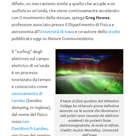
Alfvén, un meccanismo simile a quello che accade a un
surfista
su un’onda, che viene continuamente accelerato
con il movimento della stessa», spiega
Greg Howes
,
professore associato presso il Dipartimento di Fisica e
astronomia all’
Università di Iowa
e co-autore dello
studio
pubblicato oggi su
Nature Communications
.
Il “surfing” degli
elettroni sul campo
elettrico di un’onda
è un processo
teorizzato da tempo
e conosciuto come
smorzamento di
Landau
(
Landau
Il team di fisici guidato dal Wheaton
College ha ottenuto prove definitive
damping
, in inglese),
secondo cui le aurore che illuminano i
dal nome del fisico
cieli polari sono causate da elettroni
accelerati da potenti forze
russo
Lev
elettromagnetiche, le onde di Alfven.
Davidovich Landau
,
Crediti: Austin Montelius, Università
vincitore del premio
dell’Iowa