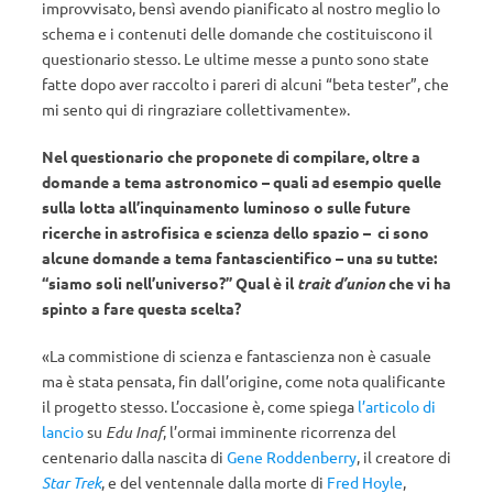
improvvisato, bensì avendo pianificato al nostro meglio lo
schema e i contenuti delle domande che costituiscono il
questionario stesso. Le ultime messe a punto sono state
fatte dopo aver raccolto i pareri di alcuni “beta tester”, che
mi sento qui di ringraziare collettivamente».
Nel questionario che proponete di compilare, oltre a
domande a tema astronomico – quali ad esempio quelle
sulla lotta all’inquinamento luminoso o sulle future
ricerche in astrofisica e scienza dello spazio – ci sono
alcune domande a tema fantascientifico – una su tutte:
“siamo soli nell’universo?” Qual è il
trait d’union
che vi ha
spinto a fare questa scelta?
«La commistione di scienza e fantascienza non è casuale
ma è stata pensata, fin dall’origine, come nota qualificante
il progetto stesso. L’occasione è, come spiega
l’articolo di
lancio
su
Edu Inaf
, l’ormai imminente ricorrenza del
centenario dalla nascita di
Gene Roddenberry
, il creatore di
Star Trek
, e del ventennale dalla morte di
Fred Hoyle
,