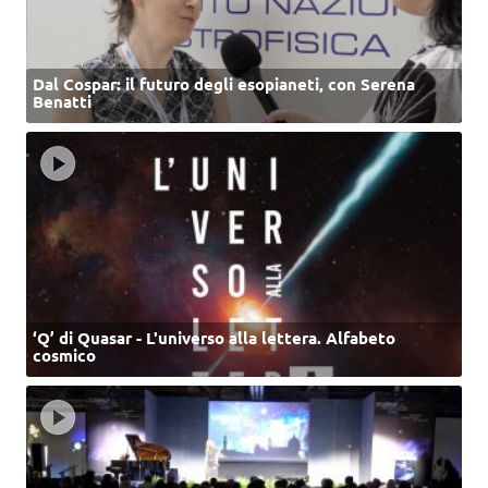
Dal Cospar: il futuro degli esopianeti, con Serena
Benatti
‘Q’ di Quasar - L'universo alla lettera. Alfabeto
cosmico