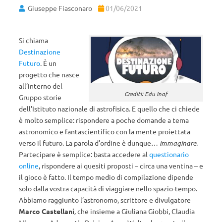
Giuseppe Fiasconaro
01/06/2021
Si chiama
Destinazione
Futuro
. È un
progetto che nasce
all’interno del
Crediti: Edu Inaf
Gruppo storie
dell’Istituto nazionale di astrofisica. E quello che ci chiede
è molto semplice: rispondere a poche domande a tema
astronomico e fantascientifico con la mente proiettata
verso il futuro. La parola d’ordine è dunque…
immaginare
.
Partecipare è semplice: basta accedere al
questionario
online
, rispondere ai quesiti proposti – circa una ventina – e
il gioco è fatto. Il tempo medio di compilazione dipende
solo dalla vostra capacità di viaggiare nello spazio-tempo.
Abbiamo raggiunto l’astronomo, scrittore e divulgatore
Marco Castellani
,
che insieme a Giuliana Giobbi, Claudia