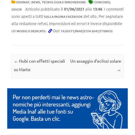
,
,
,
EDUINAF
NEWS
TECNOLOGIA E INNOVAZIONE
CONCORSI
Articolo pubblicato il
01/06/2021
alle
13:46
. I commenti
GIOCHI
sono aperti a tutti
del sito. Per segnalare
SULLA PAGINA FACEBOOK
alla redazione refusi, imprecisioni ed errori è invece disponibile
un
.
Doi:
MODULO DEDICATO
10.20371/INAF/2724-2641/1708652
Navigazione articolo
←
Nubi con effetti speciali
Un assaggio d’eclissi solare
su Marte
→