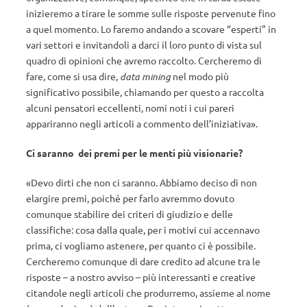
inizieremo a tirare le somme sulle risposte pervenute fino
a quel momento. Lo faremo andando a scovare “esperti” in
vari settori e invitandoli a darci il loro punto di vista sul
quadro di opinioni che avremo raccolto. Cercheremo di
fare, come si usa dire,
data mining
nel modo più
significativo possibile, chiamando per questo a raccolta
alcuni pensatori eccellenti, nomi noti i cui pareri
appariranno negli articoli a commento dell’iniziativa».
Ci saranno dei premi per le menti più visionarie?
«Devo dirti che non ci saranno. Abbiamo deciso di non
elargire premi, poiché per farlo avremmo dovuto
comunque stabilire dei criteri di giudizio e delle
classifiche: cosa dalla quale, per i motivi cui accennavo
prima, ci vogliamo astenere, per quanto ci è possibile.
Cercheremo comunque di dare credito ad alcune tra le
risposte – a nostro avviso – più interessanti e creative
citandole negli articoli che produrremo, assieme al nome