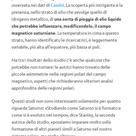
osservata nei dati di
Cassini
. La scoperta più intrigante è la
presenza, nello strato di elio che avvolge quello di
idrogeno metallico, di
una sorta di pioggia di elio liquido
che potrebbe influenzare, modificandolo, il campo
magnetico saturniano
. La temperatura in cima a questo
strato, hanno identificato le ricercatrici, è leggermente
variabile, più alta all’equatore, più bassa ai poli.
Ma tra i risultati dello studio c’è anche qualcosa che
potrebbe non tornare: le autrici hanno trovato delle
piccole asimmetrie nelle regioni polari del campo
magnetico, aspetti che richiederanno ulteriori analisi
approfondite delle regioni polari.
Questi studi non sono interessanti solamente per quanto
riguarda Saturno: «Studiando come Saturno si è formato e
come si è evoluto nel tempo», dice Stanley, la seconda
autrice dello studio, «possiamo imparare molto sulla
formazione di altri pianeti simili a Saturno nel nostro
sistema solare, ma anche altrove».