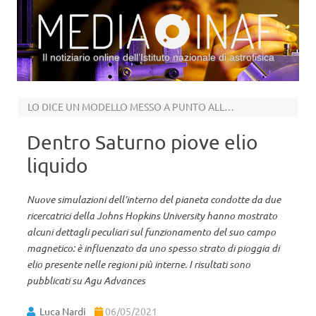
Il notiziario online dell’Istituto nazionale di astrofisica
Vai al contenuto
LO DICE UN MODELLO MESSO A PUNTO ALLA JOHNS HOPKINS UNIVERSITY
Dentro Saturno piove elio
liquido
Nuove simulazioni dell’interno del pianeta condotte da due
ricercatrici della Johns Hopkins University hanno mostrato
alcuni dettagli peculiari sul funzionamento del suo campo
magnetico: è influenzato da uno spesso strato di pioggia di
elio presente nelle regioni più interne. I risultati sono
pubblicati su Agu Advances
Luca Nardi
06/05/2021