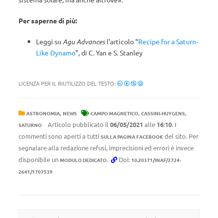
Per saperne di più:
Leggi su
Agu Advances
l’articolo “
Recipe for a Saturn‐
Like Dynamo
”, di C. Yan e S. Stanley
LICENZA PER IL RIUTILIZZO DEL TESTO:
,
,
,
ASTRONOMIA
NEWS
CAMPO MAGNETICO
CASSINI-HUYGENS
Articolo pubblicato il
06/05/2021
alle
16:10
. I
SATURNO
commenti sono aperti a tutti
del sito. Per
SULLA PAGINA FACEBOOK
segnalare alla redazione refusi, imprecisioni ed errori è invece
disponibile un
.
Doi:
MODULO DEDICATO
10.20371/INAF/2724-
2641/1707539