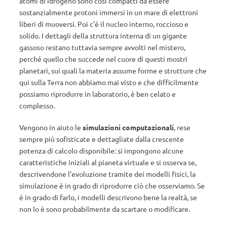
atomi di idrogeno sono così compatti da essere
sostanzialmente protoni immersi in un mare di elettroni
liberi di muoversi. Poi c’è il nucleo interno, roccioso e
solido. I dettagli della struttura interna di un gigante
gassoso restano tuttavia sempre avvolti nel mistero,
perché quello che succede nel cuore di questi mostri
planetari, sui quali la materia assume forme e strutture che
qui sulla Terra non abbiamo mai visto e che difficilmente
possiamo riprodurre in laboratorio, è ben celato e
complesso.
Vengono in aiuto le
simulazioni computazionali
, rese
sempre più sofisticate e dettagliate dalla crescente
potenza di calcolo disponibile: si impongono alcune
caratteristiche iniziali al pianeta virtuale e si osserva se,
descrivendone l’evoluzione tramite dei modelli fisici, la
simulazione è in grado di riprodurre ciò che osserviamo. Se
è in grado di farlo, i modelli descrivono bene la realtà, se
non lo è sono probabilmente da scartare o modificare.