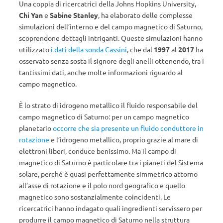
Una coppia di ricercatrici della Johns Hopkins University,
Chi Yan
e
Sabine Stanley
, ha elaborato delle complesse
simulazioni dell’interno e del campo magnetico di Saturno,
scoprendone dettagli intriganti. Queste simulazioni hanno
utilizzato
i dati della sonda Cassini
, che dal
1997
al
2017
ha
osservato senza sosta il signore degli anelli ottenendo, tra i
tantissimi dati, anche molte informazioni riguardo al
campo magnetico.
È lo strato di idrogeno metallico il fluido responsabile del
campo magnetico di Saturno: per un campo magnetico
planetario
occorre che sia presente un fluido conduttore in
rotazione
e l’idrogeno metallico, proprio grazie al mare di
elettroni liberi, conduce benissimo. Ma il campo di
magnetico di Saturno è particolare tra i pianeti del Sistema
solare, perché è quasi perfettamente simmetrico attorno
all’asse di rotazione e il polo nord geografico e quello
magnetico sono sostanzialmente coincidenti. Le
ricercatrici hanno indagato quali ingredienti servissero per
produrre il campo magnetico di Saturno nella struttura