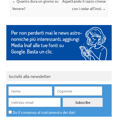
Navigazione articolo
←
Quanto dura un giorno su
Aspettando il razzo cinese
Venere?
con i radar all’insù
→
Iscriviti alla newsletter
Do il consenso al trattamento dei dati