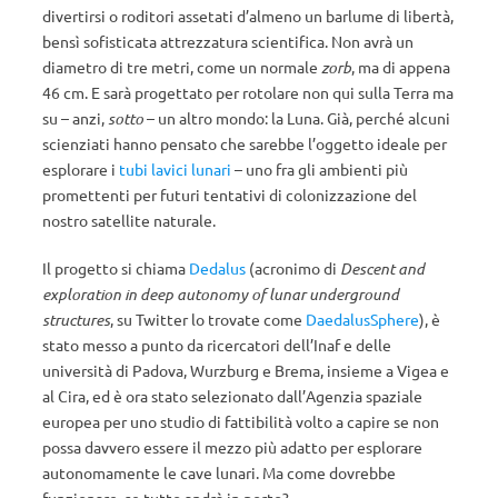
divertirsi o roditori assetati d’almeno un barlume di libertà,
bensì sofisticata attrezzatura scientifica. Non avrà un
diametro di tre metri, come un normale
zorb
, ma di appena
46 cm. E sarà progettato per rotolare non qui sulla Terra ma
su – anzi,
sotto
– un altro mondo: la Luna. Già, perché alcuni
scienziati hanno pensato che sarebbe l’oggetto ideale per
esplorare i
tubi lavici lunari
– uno fra gli ambienti più
promettenti per futuri tentativi di colonizzazione del
nostro satellite naturale.
Il progetto si chiama
Dedalus
(acronimo di
Descent and
exploration in deep autonomy of lunar underground
structures
, su Twitter lo trovate come
DaedalusSphere
), è
stato messo a punto da ricercatori dell’Inaf e delle
università di Padova, Wurzburg e Brema, insieme a Vigea e
al Cira, ed è ora stato selezionato dall’Agenzia spaziale
europea per uno studio di fattibilità volto a capire se non
possa davvero essere il mezzo più adatto per esplorare
autonomamente le cave lunari. Ma come dovrebbe