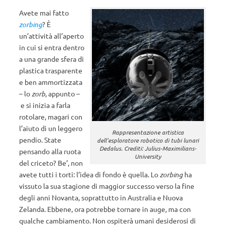
Avete mai fatto
zorbing
? È
un’attività all’aperto
in cui si entra dentro
a una grande sfera di
plastica trasparente
e ben ammortizzata
– lo
zorb
, appunto –
e si inizia a farla
rotolare, magari con
l’aiuto di un leggero
Rappresentazione artistica
pendio. State
dell’esploratore robotico di tubi lunari
Dedalus. Crediti: Julius-Maximilians-
pensando alla ruota
University
del criceto? Be’, non
avete tutti i torti: l’idea di fondo è quella. Lo
zorbing
ha
vissuto la sua stagione di maggior successo verso la fine
degli anni Novanta, soprattutto in Australia e Nuova
Zelanda. Ebbene, ora potrebbe tornare in auge, ma con
qualche cambiamento. Non ospiterà umani desiderosi di