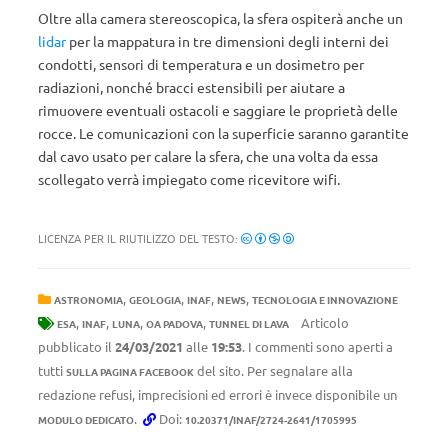
Oltre alla camera stereoscopica, la sfera ospiterà anche un
lidar
per la mappatura in tre dimensioni degli interni dei
condotti, sensori di temperatura e un dosimetro per
radiazioni, nonché bracci estensibili per aiutare a
rimuovere eventuali ostacoli e saggiare le proprietà delle
rocce. Le comunicazioni con la superficie saranno garantite
dal cavo usato per calare la sfera, che una volta da essa
scollegato verrà impiegato come ricevitore wifi.
LICENZA PER IL RIUTILIZZO DEL TESTO:
,
,
,
,
ASTRONOMIA
GEOLOGIA
INAF
NEWS
TECNOLOGIA E INNOVAZIONE
,
,
,
,
Articolo
ESA
INAF
LUNA
OA PADOVA
TUNNEL DI LAVA
pubblicato il
24/03/2021
alle
19:53
. I commenti sono aperti a
tutti
del sito. Per segnalare alla
SULLA PAGINA FACEBOOK
redazione refusi, imprecisioni ed errori è invece disponibile un
.
Doi:
MODULO DEDICATO
10.20371/INAF/2724-2641/1705995