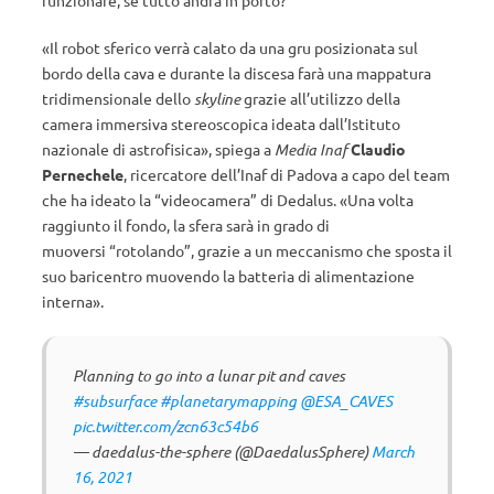
funzionare, se tutto andrà in porto?
«Il robot sferico verrà calato da una gru posizionata sul
bordo della cava e durante la discesa farà una mappatura
tridimensionale dello
skyline
grazie all’utilizzo della
camera immersiva stereoscopica ideata dall’Istituto
nazionale di astrofisica», spiega a
Media Inaf
Claudio
Pernechele
, ricercatore dell’Inaf di Padova a capo del team
che ha ideato la “videocamera” di Dedalus. «Una volta
raggiunto il fondo, la sfera sarà in grado di
muoversi “rotolando”, grazie a un meccanismo che sposta il
suo baricentro muovendo la batteria di alimentazione
interna».
Planning to go into a lunar pit and caves
#subsurface
#planetarymapping
@ESA_CAVES
pic.twitter.com/zcn63c54b6
— daedalus-the-sphere (@DaedalusSphere)
March
16, 2021