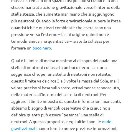
massa estrema in uno spazio così piccolo si traduce in una
straordinaria attrazione gravitazionale verso l’interno della
stella stessa, che aumenta man mano che si aggiungono
più neutroni. Quando la forza gravitazionale supera le forze
quantistiche e nucleari combinate che esercitano una
pressione verso l’esterno – la cui origine quindi non è
termodinamica, ma quantistica – la stella collassa per
formare un
buco nero
.
Qual è il limite di massa massimo al di sopra del quale una
stella di neutroni collassa in un buco nero? La teoria
suggerisce che, per una stella di neutroni non rotante,
questo limite va da circa 2 a 3 volte la massa del Sole, ma il
valore preciso si basa sullo stato, attualmente sconosciuto,
della materia all’interno della stella di neutroni. Per
aggirare il limite imposto da queste informazioni mancanti,
abbiamo bisogno di vincoli osservativi che ci aiutino a
definire quanto può essere “pesante” una stella di
neutroni. A questo proposito, negli ultimi anni le
onde
gravitazionali
hanno fornito nuove preziose informazioni.