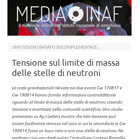
Il notiziario online dell’Istituto nazionale di astrofisica
Vai al contenuto
UNO STUDIO BASATO SULL’IMPLEMENTAZIONE DI UN ALGORITMO GENETICO
Tensione sul limite di massa
delle stelle di neutroni
Le onde gravitazionali rilevate nei due eventi Gw 170817 e
Gw 190814 hanno fornito informazioni contraddittorie
riguardo al limite di massa delle stelle di neutroni, creando
tensione e incertezza nella comunità scientifica. Uno studio
presentato su ApJ Letters mostra che tale tensione può
essere facilmente rimossa nel caso in cui la secondaria in Gw
190814 fosse un buco nero e non una stella di neutroni. Ne
parliamo con uno degli autori, l’astrofisico Luciano Rezzolla