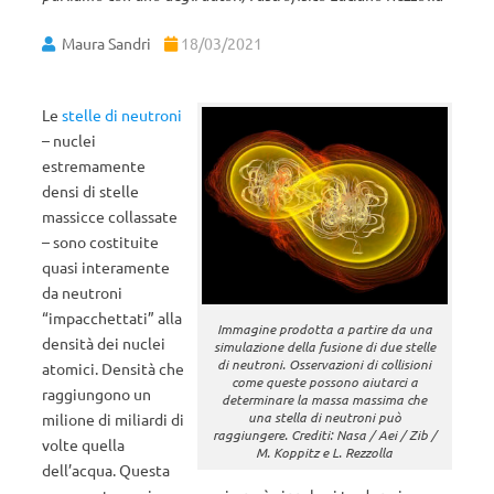
Maura Sandri
18/03/2021
Le
stelle di neutroni
– nuclei
estremamente
densi di stelle
massicce collassate
– sono costituite
quasi interamente
da neutroni
“impacchettati” alla
Immagine prodotta a partire da una
densità dei nuclei
simulazione della fusione di due stelle
di neutroni. Osservazioni di collisioni
atomici. Densità che
come queste possono aiutarci a
raggiungono un
determinare la massa massima che
una stella di neutroni può
milione di miliardi di
raggiungere. Crediti: Nasa / Aei / Zib /
volte quella
M. Koppitz e L. Rezzolla
dell’acqua. Questa