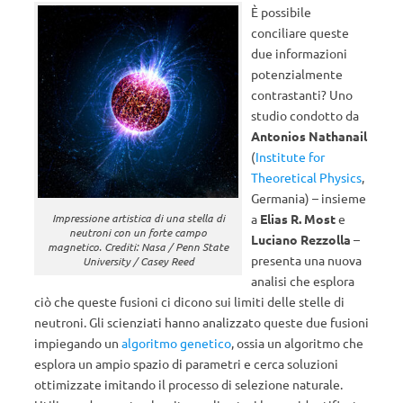
È possibile
conciliare queste
due informazioni
potenzialmente
contrastanti? Uno
studio condotto da
Antonios Nathanail
(
Institute for
Theoretical Physics
,
Germania) – insieme
Impressione artistica di una stella di
a
Elias R. Most
e
neutroni con un forte campo
Luciano Rezzolla
–
magnetico. Crediti: Nasa / Penn State
presenta una nuova
University / Casey Reed
analisi che esplora
ciò che queste fusioni ci dicono sui limiti delle stelle di
neutroni. Gli scienziati hanno analizzato queste due fusioni
impiegando un
algoritmo genetico
, ossia un algoritmo che
esplora un ampio spazio di parametri e cerca soluzioni
ottimizzate imitando il processo di selezione naturale.