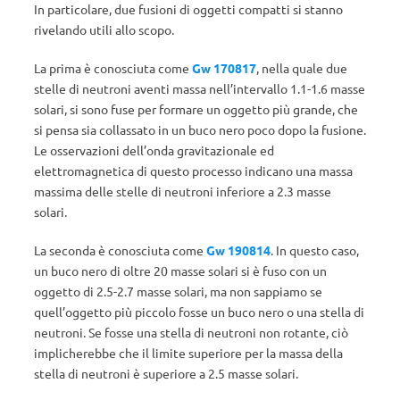
In particolare, due fusioni di oggetti compatti si stanno
rivelando utili allo scopo.
La prima è conosciuta come
Gw 170817
, nella quale due
stelle di neutroni aventi massa nell’intervallo 1.1-1.6 masse
solari, si sono fuse per formare un oggetto più grande, che
si pensa sia collassato in un buco nero poco dopo la fusione.
Le osservazioni dell’onda gravitazionale ed
elettromagnetica di questo processo indicano una massa
massima delle stelle di neutroni inferiore a 2.3 masse
solari.
La seconda è conosciuta come
Gw 190814
. In questo caso,
un buco nero di oltre 20 masse solari si è fuso con un
oggetto di 2.5-2.7 masse solari, ma non sappiamo se
quell’oggetto più piccolo fosse un buco nero o una stella di
neutroni. Se fosse una stella di neutroni non rotante, ciò
implicherebbe che il limite superiore per la massa della
stella di neutroni è superiore a 2.5 masse solari.