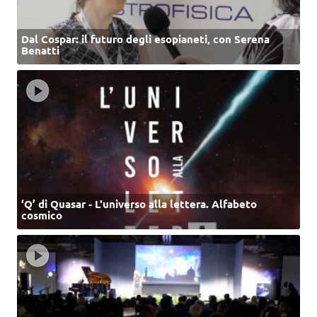
Dal Cospar: il futuro degli esopianeti, con Serena
Benatti
‘Q’ di Quasar - L'universo alla lettera. Alfabeto
cosmico