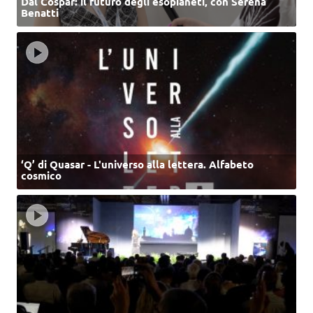
Dal Cospar: il futuro degli esopianeti, con Serena
Benatti
‘Q’ di Quasar - L'universo alla lettera. Alfabeto
cosmico