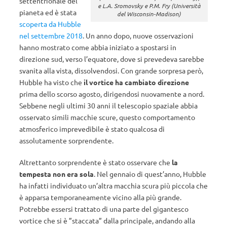
settentrionale del
e L.A. Sromovsky e P.M. Fry (Università
pianeta ed è stata
del Wisconsin-Madison)
scoperta da Hubble
nel settembre 2018
. Un anno dopo, nuove osservazioni
hanno mostrato come abbia iniziato a spostarsi in
direzione sud, verso l’equatore, dove si prevedeva sarebbe
svanita alla vista, dissolvendosi. Con grande sorpresa però,
Hubble ha visto che
il vortice ha cambiato direzione
prima dello scorso agosto, dirigendosi nuovamente a nord.
Sebbene negli ultimi 30 anni il telescopio spaziale abbia
osservato simili macchie scure, questo comportamento
atmosferico imprevedibile è stato qualcosa di
assolutamente sorprendente.
Altrettanto sorprendente è stato osservare che
la
tempesta non era sola
. Nel gennaio di quest’anno, Hubble
ha infatti individuato un’altra macchia scura più piccola che
è apparsa temporaneamente vicino alla più grande.
Potrebbe essersi trattato di una parte del gigantesco
vortice che si è ”staccata” dalla principale, andando alla