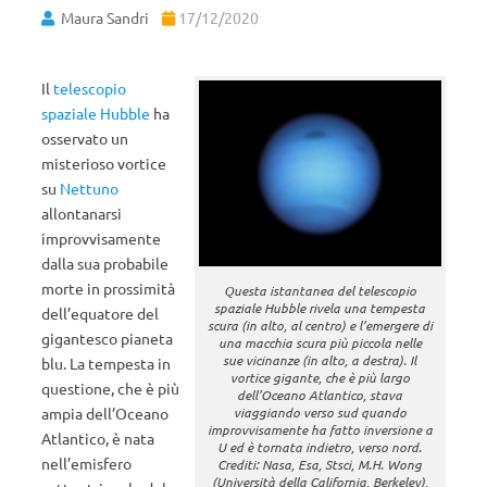
Maura Sandri
17/12/2020
Il
telescopio
spaziale Hubble
ha
osservato un
misterioso vortice
su
Nettuno
allontanarsi
improvvisamente
dalla sua probabile
morte in prossimità
Questa istantanea del telescopio
spaziale Hubble rivela una tempesta
dell’equatore del
scura (in alto, al centro) e l’emergere di
gigantesco pianeta
una macchia scura più piccola nelle
sue vicinanze (in alto, a destra). Il
blu. La tempesta in
vortice gigante, che è più largo
questione, che è più
dell’Oceano Atlantico, stava
ampia dell’Oceano
viaggiando verso sud quando
improvvisamente ha fatto inversione a
Atlantico, è nata
U ed è tornata indietro, verso nord.
nell’emisfero
Crediti: Nasa, Esa, Stsci, M.H. Wong
(Università della California, Berkeley),