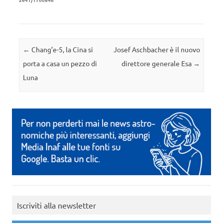
Navigazione articolo
←
Chang’e-5, la Cina si
Josef Aschbacher è il nuovo
porta a casa un pezzo di
direttore generale Esa
→
Luna
Iscriviti alla newsletter