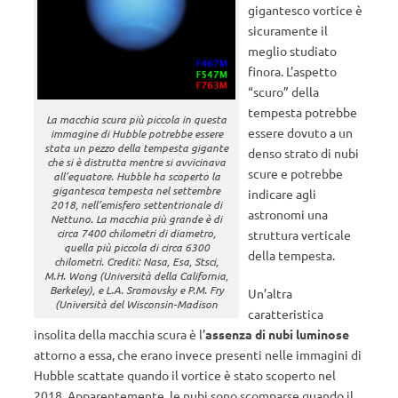
gigantesco vortice è
sicuramente il
meglio studiato
finora. L’aspetto
“scuro” della
tempesta potrebbe
La macchia scura più piccola in questa
essere dovuto a un
immagine di Hubble potrebbe essere
stata un pezzo della tempesta gigante
denso strato di nubi
che si è distrutta mentre si avvicinava
scure e potrebbe
all’equatore. Hubble ha scoperto la
gigantesca tempesta nel settembre
indicare agli
2018, nell’emisfero settentrionale di
astronomi una
Nettuno. La macchia più grande è di
circa 7400 chilometri di diametro,
struttura verticale
quella più piccola di circa 6300
della tempesta.
chilometri. Crediti: Nasa, Esa, Stsci,
M.H. Wong (Università della California,
Berkeley), e L.A. Sromovsky e P.M. Fry
Un’altra
(Università del Wisconsin-Madison
caratteristica
insolita della macchia scura è l’
assenza di nubi luminose
attorno a essa, che erano invece presenti nelle immagini di
Hubble scattate quando il vortice è stato scoperto nel
2018. Apparentemente, le nubi sono scomparse quando il