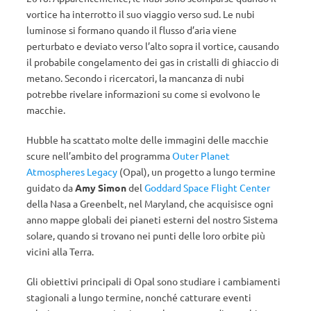
vortice ha interrotto il suo viaggio verso sud. Le nubi
luminose si formano quando il flusso d’aria viene
perturbato e deviato verso l’alto sopra il vortice, causando
il probabile congelamento dei gas in cristalli di ghiaccio di
metano. Secondo i ricercatori, la mancanza di nubi
potrebbe rivelare informazioni su come si evolvono le
macchie.
Hubble ha scattato molte delle immagini delle macchie
scure nell’ambito del programma
Outer Planet
Atmospheres Legacy
(Opal), un progetto a lungo termine
guidato da
Amy Simon
del
Goddard Space Flight Center
della Nasa a Greenbelt, nel Maryland, che acquisisce ogni
anno mappe globali dei pianeti esterni del nostro Sistema
solare, quando si trovano nei punti delle loro orbite più
vicini alla Terra.
Gli obiettivi principali di Opal sono studiare i cambiamenti
stagionali a lungo termine, nonché catturare eventi