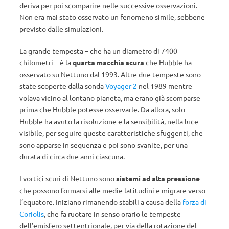
deriva per poi scomparire nelle successive osservazioni.
Non era mai stato osservato un fenomeno simile, sebbene
previsto dalle simulazioni.
La grande tempesta – che ha un diametro di 7400
chilometri – è la
quarta macchia scura
che Hubble ha
osservato su Nettuno dal 1993. Altre due tempeste sono
state scoperte dalla sonda
Voyager 2
nel 1989 mentre
volava vicino al lontano pianeta, ma erano già scomparse
prima che Hubble potesse osservarle. Da allora, solo
Hubble ha avuto la risoluzione e la sensibilità, nella luce
visibile, per seguire queste caratteristiche sfuggenti, che
sono apparse in sequenza e poi sono svanite, per una
durata di circa due anni ciascuna.
I vortici scuri di Nettuno sono
sistemi ad alta pressione
che possono formarsi alle medie latitudini e migrare verso
l’equatore. Iniziano rimanendo stabili a causa della
forza di
Coriolis
, che fa ruotare in senso orario le tempeste
dell’emisfero settentrionale, per via della rotazione del