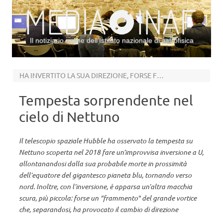
Il notiziario online dell’Istituto nazionale di astrofisica
Vai al contenuto
HA INVERTITO LA SUA DIREZIONE, FORSE FRAMMENTANDOSI
Tempesta sorprendente nel
cielo di Nettuno
Il telescopio spaziale Hubble ha osservato la tempesta su
Nettuno scoperta nel 2018 fare un’improvvisa inversione a U,
allontanandosi dalla sua probabile morte in prossimità
dell’equatore del gigantesco pianeta blu, tornando verso
nord. Inoltre, con l’inversione, è apparsa un’altra macchia
scura, più piccola: forse un "frammento" del grande vortice
che, separandosi, ha provocato il cambio di direzione