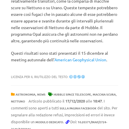
relativamente transitori, come la comparsa di macchie
scure su Nettuno o su Urano. Queste tempeste potrebbero
essere così fugaci che in passato alcune di esse potrebbero
essere apparse e svanite durante gli intervalli pluriennali
nelle osservazioni di Nettuno da parte di Hubble. Il
programma Opal assicura che gli astronomi non ne perdano
altre, garantendo più continuità nelle osservazioni.
Questi risultati sono stati presentati il 15 dicembre al
meeting autunnale dell’
American Geophysical Union
.
LICENZA PER IL RIUTILIZZO DEL TESTO:
,
,
,
ASTRONOMIA
NEWS
HUBBLE SPACE TELESCOPE
MACCHIA SCURA
Articolo pubblicato il
17/12/2020
alle
10:47
. I
NETTUNO
commenti sono aperti a tutti
del sito. Per
SULLA PAGINA FACEBOOK
segnalare alla redazione refusi, imprecisioni ed errori è invece
disponibile un
.
Doi:
MODULO DEDICATO
10.20371/INAF/2724-
2641/1700846