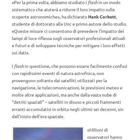
«Per la prima volta, abbiamo studiato i
flash
in un modo
sistematico che aiuterà a ridurre il loro impatto sulle
scoperte astronomiche», ha dichiarato
Hank Corbett
,
studente di dottorato alla Unc e primo autore dello studio.
«Queste misure ci consentono di prevedere l’impatto dei
lampi di luce riflessa sugli osservatori professionali attuali
e futuri e di sviluppare tecniche per mitigare i loro effetti
sui dati».
I
flash
in questione, che possono essere facilmente confusi
con rapidissimi eventi di natura astrofisica, non
provengono soltanto dai satelliti utilizzati per la
navigazione, le telecomunicazioni, le previsioni meteo e
molte altre applicazioni, ma anche dalla vasta nube di
“detriti spaziali” – satelliti in disuso e piccoli frammenti
erranti accumulatisi in orbita negli ultimi sei decenni, sin
dall’inizio dell’era spaziale.
«Milioni di
osservatori hanno