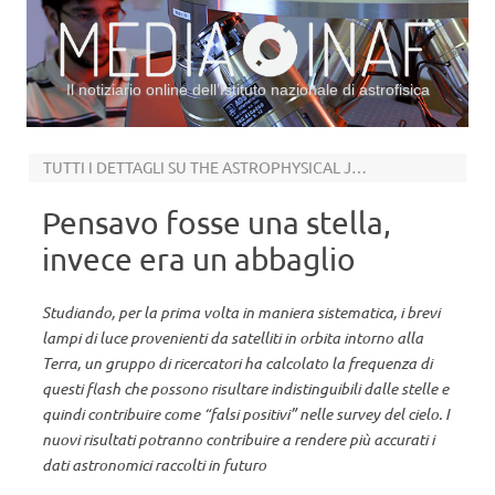
Il notiziario online dell’Istituto nazionale di astrofisica
Vai al contenuto
TUTTI I DETTAGLI SU THE ASTROPHYSICAL JOURNAL LETTERS
Pensavo fosse una stella,
invece era un abbaglio
Studiando, per la prima volta in maniera sistematica, i brevi
lampi di luce provenienti da satelliti in orbita intorno alla
Terra, un gruppo di ricercatori ha calcolato la frequenza di
questi flash che possono risultare indistinguibili dalle stelle e
quindi contribuire come “falsi positivi” nelle survey del cielo. I
nuovi risultati potranno contribuire a rendere più accurati i
dati astronomici raccolti in futuro