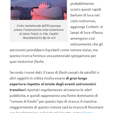
probabilmente
scorto questi rapidi
barlumi di luce nel
cielo notturno»,
Il sito meridionale dell’Evryscope,
aggiunge Corbett. «I
presso l’osservatorio inter-americano
lampi di luce riflessa
di Cerro Tololo in Cile. Crediti:
Htcorbett4/Cc-By-Sa 4.0
avvengono così
velocemente che gli
astronomi potrebbero liquidarli come rumore visivo, ma
questa ricerca fornisce una potenziale spiegazione per
quei misteriosi
flash
».
Secondo i nuovi dati, il tasso di
flash
causati da satelliti o
altri oggetti in orbita risulta essere
di gran lunga
superiore rispetto al totale degli eventi astronomici
transitori
riportati regolarmente attraverso le
alert
pubbliche, e quindi rappresenta una fonte dominante di
“rumore di fondo” per questo tipo di ricerca. A risentire
maggiormente di questo rumore sarà la ricerca di fenomeni
con localizzazione nel cielo più incerta, come i
lampi