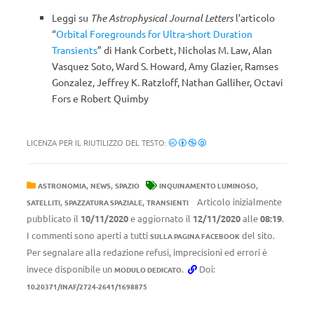
Leggi su
The Astrophysical Journal Letters
l’articolo
“
Orbital Foregrounds for Ultra-short Duration
Transients
” di Hank Corbett, Nicholas M. Law, Alan
Vasquez Soto, Ward S. Howard, Amy Glazier, Ramses
Gonzalez, Jeffrey K. Ratzloff, Nathan Galliher, Octavi
Fors e Robert Quimby
LICENZA PER IL RIUTILIZZO DEL TESTO:
,
,
,
ASTRONOMIA
NEWS
SPAZIO
INQUINAMENTO LUMINOSO
,
,
Articolo inizialmente
SATELLITI
SPAZZATURA SPAZIALE
TRANSIENTI
pubblicato il
10/11/2020
e aggiornato il
12/11/2020
alle
08:19
.
I commenti sono aperti a tutti
del sito.
SULLA PAGINA FACEBOOK
Per segnalare alla redazione refusi, imprecisioni ed errori è
invece disponibile un
.
Doi:
MODULO DEDICATO
10.20371/INAF/2724-2641/1698875