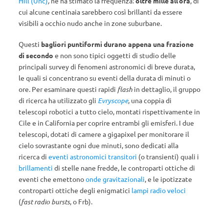
Hill (Unc)
,
ne ha stimato la frequenza:
oltre mille all’ora
, di
cui alcune centinaia sarebbero così brillanti da essere
visibili a occhio nudo anche in zone suburbane.
Questi
bagliori puntiformi durano appena una frazione
di secondo
e non sono tipici oggetti di studio delle
principali survey di fenomeni astronomici di breve durata,
le quali si concentrano su eventi della durata di minuti o
ore. Per esaminare questi rapidi
flash
in dettaglio, il gruppo
di ricerca ha utilizzato gli
Evryscope
, una coppia di
telescopi robotici a tutto cielo, montati rispettivamente in
Cile e in California per coprire entrambi gli emisferi. I due
telescopi, dotati di camere a gigapixel per monitorare il
cielo sovrastante ogni due minuti, sono dedicati alla
ricerca di
eventi astronomici transitori
(o transienti) quali i
brillamenti
di stelle nane fredde, le controparti ottiche di
eventi che emettono
onde gravitazionali
, e le ipotizzate
controparti ottiche degli enigmatici
lampi radio veloci
(
fast radio bursts
, o Frb).