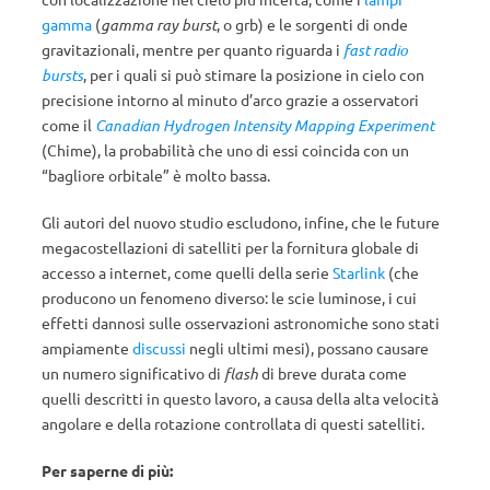
gamma
(
gamma ray burst
, o grb) e le sorgenti di onde
gravitazionali, mentre per quanto riguarda i
fast radio
bursts
, per i quali si può stimare la posizione in cielo con
precisione intorno al minuto d’arco grazie a osservatori
come il
Canadian Hydrogen Intensity Mapping Experiment
(Chime), la probabilità che uno di essi coincida con un
“bagliore orbitale” è molto bassa.
Gli autori del nuovo studio escludono, infine, che le future
megacostellazioni di satelliti per la fornitura globale di
accesso a internet, come quelli della serie
Starlink
(che
producono un fenomeno diverso: le scie luminose, i cui
effetti dannosi sulle osservazioni astronomiche sono stati
ampiamente
discussi
negli ultimi mesi), possano causare
un numero significativo di
flash
di breve durata come
quelli descritti in questo lavoro, a causa della alta velocità
angolare e della rotazione controllata di questi satelliti.
Per saperne di più: