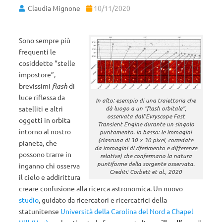
Claudia Mignone
10/11/2020
Sono sempre più
frequenti le
cosiddette “stelle
impostore”,
brevissimi
flash
di
luce riflessa da
In alto: esempio di una traiettoria che
dà luogo a un “flash orbitale”,
satelliti e altri
osservata dall’Evryscope Fast
oggetti in orbita
Transient Engine durante un singolo
intorno al nostro
puntamento. In basso: le immagini
(ciascuna di 30 × 30 pixel, corredate
pianeta, che
da immagini di riferimento e differenze
possono trarre in
relative) che confermano la natura
puntiforme della sorgente osservata.
inganno chi osserva
Crediti: Corbett et al., 2020
il cielo e addirittura
creare confusione alla ricerca astronomica. Un nuovo
studio
, guidato da ricercatori e ricercatrici della
statunitense
Università della Carolina del Nord a Chapel