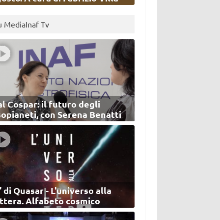
u MediaInaf Tv
l Cospar: il futuro degli
sopianeti, con Serena Benatti
’ di Quasar - L'universo alla
ettera. Alfabeto cosmico