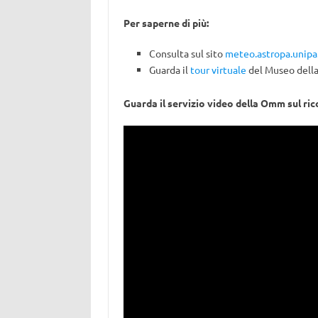
Per saperne di più:
Consulta sul sito
meteo.astropa.unipa.
Guarda il
tour virtuale
del Museo della
Guarda il servizio video della Omm sul r