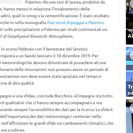
Palermo. Alcune tesi di laurea, prodotte da
le, hanno messo in relazione l’innalzamento delle
dini, quali lo smog o la cementificazione. È stato studiato
anche in nella monografia
Due secoli di pioggia a Palermo
.
ati sulle precipitazioni a Palermo per studi continentali sui
Al
l of Geophysical Research: Atmospheres
.
lo scorso febbraio con il benestare del Servizio
 risposta a un bando lanciato il 18 dicembre 2019. Per
ni meteorologiche devono dimostrare di possedere alcune
entenaria delle misurazioni: non possono avere un periodo di
umentazione non deve essere stata spostata nel tempo e
ne di alta qualità.
Tr
ne
mpegno e una sfida», conclude Bocchino. «L’impegno sta tutto
ard qualitativi che ci hanno sempre accompagnato e ora
rando sempre l’accessibilità dei dati per la ricerca. La sfida è
 dell’importanza dei dati meteorologici centenari nella
nell’affrontare le grandi sfide sui cambiamenti climatici, che
ora a subire».