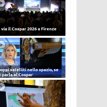
 via il Cospar 2026 a Firenze
oppi satelliti nello spazio, se
 parla al Cospar