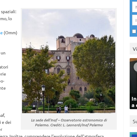
spaziali:
rmo, lo
le
(Omm)
V
 un
atori
rie
eo-
nte
In
a 
af,
La sede dell’Inaf – Osservatorio astronomico di
S
 e dei
Palermo. Crediti: L. Leonardi/Inaf Palermo
r
erra. Inoltre, comprendere l’evoluzione dell’atmosfera