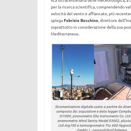
«La ultracentenaria serie meteorologica, a t
per la ricerca scientifica, comprendendo val
velocità del vento e affiancate, più recente
spiega
Fabrizio Bocchino
, direttore dell’
soprattutto in considerazione della sua posiz
Mediterraneo».
Strumentazione digitale usata a partire da dice
composta da: acquisitore e data logger Campbell
Cr1000, piranometro Eko Instruments Co. Ltd
anemometro Wind Sentry Model 03002, pluvio
Ltd Arg100 e termoigrometro Ttu 600 Hygrocli
Crediti: L. Leonardi/Inaf Palermo