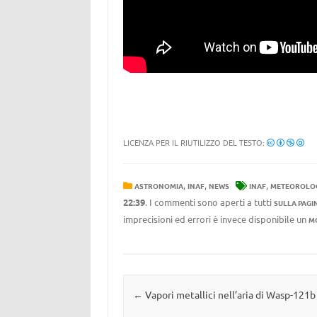
LICENZA PER IL RIUTILIZZO DEL TESTO:
,
,
,
ASTRONOMIA
INAF
NEWS
INAF
METEOROLO
22:39
. I commenti sono aperti a tutti
SULLA PAGI
imprecisioni ed errori è invece disponibile un
M
Navigazione articolo
←
Vapori metallici nell’aria di Wasp-121b