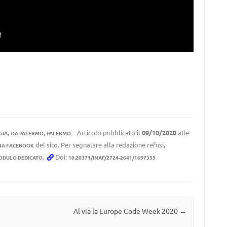
,
,
Articolo pubblicato il
09/10/2020
alle
GIA
OA PALERMO
PALERMO
del sito. Per segnalare alla redazione refusi,
NA FACEBOOK
.
Doi:
ODULO DEDICATO
10.20371/INAF/2724-2641/1697355
Al via la Europe Code Week 2020
→