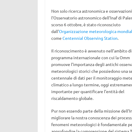
Non solo ricerca astronomica e osservazioni 
l
’Osservatorio astronomico dell’Inaf di Pale
scorso 6 ottobre, è stato riconosciuto
dall’
Organizzazione meteorologica mondia
come
Centennial Observing Station
.
Il riconoscimento è avvenuto nell’ambito di
p
rogramma internazionale
con cui la Omm
promuove l’
importanza degli antichi osserv
meteorologici storici
che possiedono una se
centennale di dati per il monitoraggio met
climatico a lungo termine, oggi estremame
importante
per quantificare l’entità del
riscaldamento globale
.
Pur non essendo parte della missione dell’In
migliorare la nostra conoscenza dei processi
fenomeni meteorologici è fondamentale pe
approfondire la comprensione del sistema T