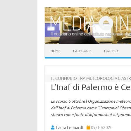
Il notiziario online dell’Istituto nazionale di 
Vai al contenuto
HOME
CATEGORIE
GALLERY
IL CONNUBIO TRA METEOROLOGIA E AS
L’Inaf di Palermo è C
Lo scorso 6 ottobre l'Organizzazione meteor
dell’Inaf di Palermo come “Centennial Observi
storico come fonte di informazioni sui parame
Laura Leonardi
09/10/2020