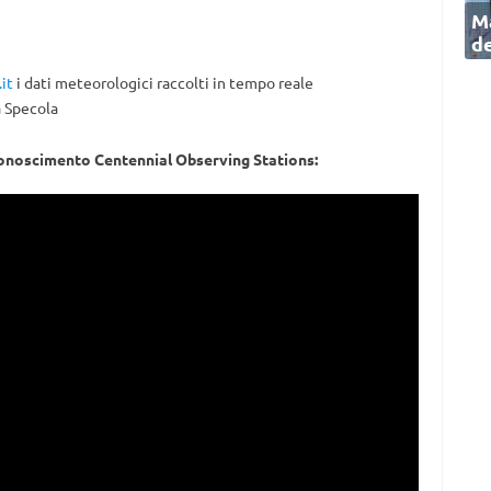
Ma
de
it
i dati meteorologici raccolti in tempo reale
 Specola
iconoscimento Centennial Observing Stations: