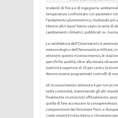
studenti di fisica e di ingegneria ambienta
temperature confrontato con parametri citta
l’andamento pluviometrico, risultando poi 
Mentre altri lavori hanno usato la serie di d
cambiamenti climatici, pubblicati su
Journa
La candidatura dell’Osservatorio è avvenuta 
meteorologico dell’Aeronautica militare, in
ottenere questo riconoscimento, le stazio
specifiche qualità, oltre alla durata ultrac
inattività
superiore al 10 per cento, la str
devono essere programmati controlli di routi
«Il riconoscimento ottenuto è per noi un i
nella continuità, mantenendo gli alti stand
finalmente riconosciuti ufficialmente, assicu
quella di fare accrescere la consapevolezza
comprensione dei fenomeni fisici, e dunque 
come umanità tutta intera ci ritroviamo per 