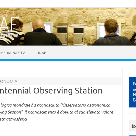
astrofisica
MEDIAINAF TV
INAF
TRONOMIA
entennial Observing Station
ologica mondiale ha riconosciuto l'Osservatorio astronomico
ng Station”. Il riconoscimento è dovuto al suo elevato valore
tri atmosferici
Is