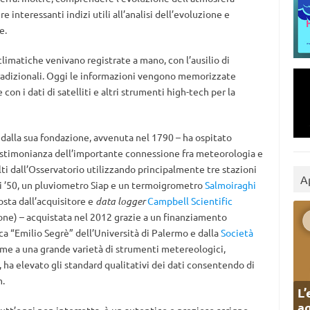
e interessanti indizi utili all’analisi dell’evoluzione e
e.
climatiche venivano registrate a mano, con l’ausilio di
tradizionali. Oggi le informazioni vengono memorizzate
n i dati di satelliti e altri strumenti high-tech per la
 dalla sua fondazione, avvenuta nel 1790 – ha ospitato
testimonianza dell’importante connessione fra meteorologia e
ti dall’Osservatorio utilizzando principalmente tre stazioni
A
i ’50, un pluviometro Siap
e un termoigrometro
Salmoiraghi
osta dall’acquisitore e
data logger
Campbell Scientific
ione
) – acquistata nel 2012 grazie a un finanziamento
ca “Emilio Segrè” dell’Università di Palermo e dalla
Società
me a una grande varietà di strumenti metereologici,
à, ha elevato gli standard qualitativi dei dati consentendo di
m.
L’
ag