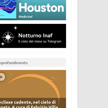
pprofondimento
eclisse cadente, nel cielo di
osto. A cura di Fabrizio Villa