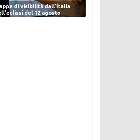
ppe di visibilità dall’Italia
ll'eclissi del 12 agosto