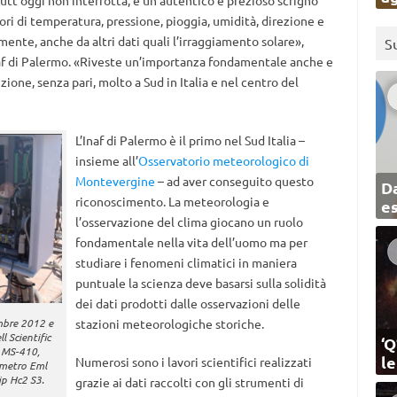
utt’oggi non interrotta, è un autentico e prezioso scrigno
ori di temperatura, pressione, pioggia, umidità, direzione e
mente, anche da altri dati quali l’irraggiamento solare»,
S
Inaf di Palermo. «Riveste un’importanza fondamentale anche e
ione, senza pari, molto a Sud in Italia e nel centro del
L’Inaf di Palermo è il primo nel Sud Italia –
insieme all’
Osservatorio meteorologico di
Montevergine
– ad aver conseguito questo
Da
riconoscimento.
La meteorologia e
e
l’osservazione del clima giocano un ruolo
fondamentale nella vita dell’uomo ma per
studiare i fenomeni climatici in maniera
puntuale la scienza deve basarsi sulla solidità
dei dati prodotti dalle osservazioni delle
mbre 2012 e
stazioni meteorologiche storiche.
 Scientific
‘Q
 MS-410,
l
Numerosi sono i lavori scientifici realizzati
metro Eml
p Hc2 S3.
grazie ai dati raccolti con gli strumenti di