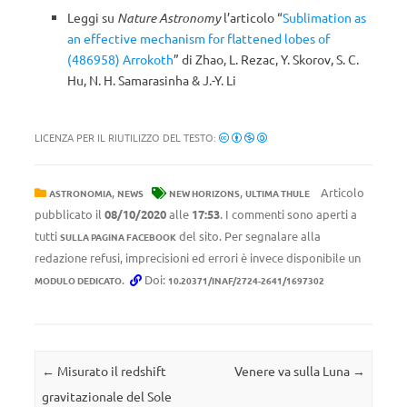
Leggi su
Nature Astronomy
l’articolo “
Sublimation as
an effective mechanism for flattened lobes of
(486958) Arrokoth
” di Zhao, L. Rezac, Y. Skorov, S. C.
Hu, N. H. Samarasinha & J.-Y. Li
LICENZA PER IL RIUTILIZZO DEL TESTO:
,
,
Articolo
ASTRONOMIA
NEWS
NEW HORIZONS
ULTIMA THULE
pubblicato il
08/10/2020
alle
17:53
. I commenti sono aperti a
tutti
del sito. Per segnalare alla
SULLA PAGINA FACEBOOK
redazione refusi, imprecisioni ed errori è invece disponibile un
.
Doi:
MODULO DEDICATO
10.20371/INAF/2724-2641/1697302
Navigazione articolo
←
Misurato il redshift
Venere va sulla Luna
→
gravitazionale del Sole