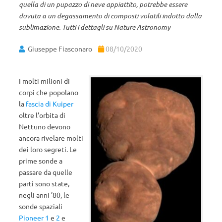
quella di un pupazzo di neve appiattito, potrebbe essere
dovuta a un degassamento di composti volatili indotto dalla
sublimazione. Tutti i dettagli su Nature Astronomy
Giuseppe Fiasconaro
08/10/2020
I molti milioni di
corpi che popolano
la
fascia di Kuiper
oltre l’orbita di
Nettuno devono
ancora rivelare molti
dei loro segreti. Le
prime sonde a
passare da quelle
parti sono state,
negli anni ’80, le
sonde spaziali
Pioneer 1
e
2
e