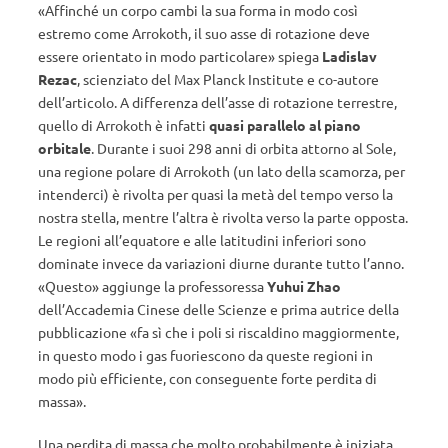
«Affinché un corpo cambi la sua forma in modo così
estremo come Arrokoth, il suo asse di rotazione deve
essere orientato in modo particolare» spiega
Ladislav
Rezac
, scienziato del Max Planck Institute e co-autore
dell’articolo. A differenza dell’asse di rotazione terrestre,
quello di Arrokoth è infatti
quasi parallelo al piano
orbitale
. Durante i suoi 298 anni di orbita attorno al Sole,
una regione polare di Arrokoth (un lato della scamorza, per
intenderci) è rivolta per quasi la metà del tempo verso la
nostra stella, mentre l’altra è rivolta verso la parte opposta.
Le regioni all’equatore e alle latitudini inferiori sono
dominate invece da variazioni diurne durante tutto l’anno.
«Questo» aggiunge la professoressa
Yuhui Zhao
dell’Accademia Cinese delle Scienze e prima autrice della
pubblicazione «fa sì che i poli si riscaldino maggiormente,
in questo modo i gas fuoriescono da queste regioni in
modo più efficiente, con conseguente forte perdita di
massa».
Una perdita di massa che molto probabilmente è iniziata