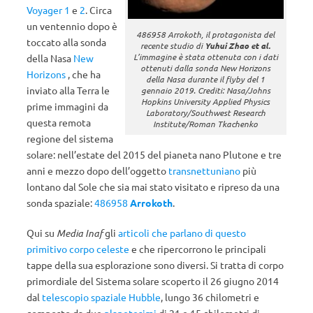
Voyager 1
e
2
. Circa
un ventennio dopo è
486958 Arrokoth, il protagonista del
toccato alla sonda
recente studio di
Yuhui Zhao et al.
L’immagine è stata ottenuta con i dati
della Nasa
New
ottenuti dalla sonda New Horizons
Horizons
, che ha
della Nasa durante il flyby del 1
inviato alla Terra le
gennaio 2019. Crediti: Nasa/Johns
Hopkins University Applied Physics
prime immagini da
Laboratory/Southwest Research
questa remota
Institute/Roman Tkachenko
regione del sistema
solare: nell’estate del 2015 del pianeta nano Plutone e tre
anni e mezzo dopo dell’oggetto
transnettuniano
più
lontano dal Sole che sia mai stato visitato e ripreso da una
sonda spaziale:
486958
Arrokoth
.
Qui su
Media Inaf
gli
articoli che parlano di questo
primitivo corpo celeste
e che ripercorrono le principali
tappe della sua esplorazione sono diversi. Si tratta di corpo
primordiale del Sistema solare scoperto il 26 giugno 2014
dal
telescopio spaziale Hubble
, lungo 36 chilometri e