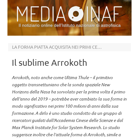
Il notiziario online dell’Istituto nazionale di astrofisica
Vai al contenuto
LA FORMA PIATTA ACQUISITA NEI PRIMI CENTO MILIONI DI ANNI DALLA FORMAZIONE
Il sublime Arrokoth
Arrokoth, noto anche come Ultima Thule – il primitivo
oggetto transnettuniano che la sonda spaziale New
Horizons della Nasa ha sorvolato per la prima volta il primo
dell'anno del 2019 – potrebbe aver cambiato la sua forma in
modo significativo nei primi 100 milioni di anni dalla sua
formazione. A dirlo è uno studio condotto da un gruppo di
ricercatori guidati dall'Accademia Cinese delle Scienze e dal
Max Planck Institute for Solar System Research. Lo studio
suggerisce inoltre che l'attuale forma di Arrokoth, simile a