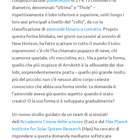
composto da due
planetesimi
di 21 e 15 chilometri di
diametro, denominati “Ultima” e “Thule” –
rispettivamente il lobo inferiore e superiore, uniti lungo i
loro assi principali a livello del “collo”, da cui la
classificazione di
asteroide binario a contatto
. Proprio
questa forma bilobata, nei giorni successivi al sorvolo di
New Horizon, ha fatto scattare in tutto il mondo il toto-
soprannomi: c’è chi l’ha chiamato pupazzo di neve, chi
scamorza spaziale, chi nocciolina, ecc. Ma a parte la forma,
quello che più stupisce di Arrokoth è la
silhouette
dei due
lobi, sorprendentemente piatta – quello più grande molto
più del piccolo: non c’è nessun altro corpo celeste
conosciuto che abbia una forma simile. La domanda è:
l’asteroide aveva già questo aspetto quando è stato
creato? O la sua forma si è sviluppata gradualmente?
Un nuovo studio guidato da un team di scienziati
dell
’
Accademia Cinese delle scienze
(Cas) e dal
Max Planck
Institute for Solar System Research
(Mps) ha cercato di
rispondere a questa domanda mediante sofisticate