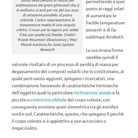
permettendo a quel
sublimazione dei grani ghiacciati che si
punto ai raggi solari
è verificato ai poli per via del suo asse
di rotazione parallelo al piano
di aumentare le
orbitale. I colori rappresentano le
fredde temperature
temperature medie di una singola
presenti e di far
orbita: il rosso per le regioni più calde;
il blu per quelle più fredde. Crediti:
sublimare Arrokoth.
Purple Mountain Observatory / Max
Planck Institute for Solar System
Research
La sua strana forma
sarebbe quindi il
naturale risultato di un processo di perdita di massa per
degassamento dei composti volatili che lo costituivano, al
quale però vanno aggiunti, spiegano i ricercatori, una
combinazione favorevole di caratteristiche intrinseche
dell’oggetto quali la particolare
inclinazione assiale
e la
piccola
eccentricità orbitale
del corpo celeste, con
conseguente erosione quasi simmetrica tra gli emisferi
nord e sud. Caratteristiche, queste, che spiegano il perché
il corpo celeste si è appiattito e non accorciato o
rimpicciolito.