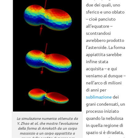
due dei quali, uno
sferico e uno oblato
– cioè panciuto
all’equatore –
scontrandosi
avrebbero prodotto
l’asteroide. La forma
appiattita sarebbe
infine stata
acquisita – e qui
veniamo al dunque –
nell’arco di milioni
di anni per
sublimazione
dei
grani condensati, un
processo iniziato
quando la nebulosa
La simulazione numerica ottenuta da
Y. Zhao et al. che mostra l’evoluzione
in quella regione di
della forma di Arrokoth da un corpo
spazio si è diradata,
massiccio a un corpo appiattito a
causa della perdita di massa per