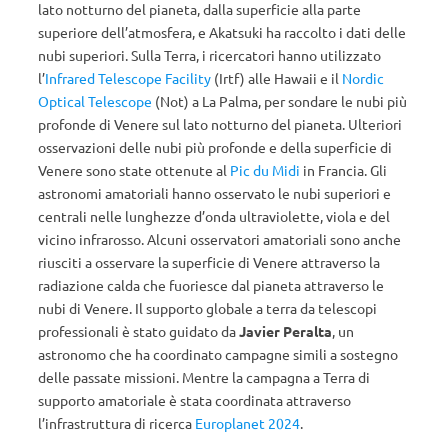
lato notturno del pianeta, dalla superficie alla parte
superiore dell’atmosfera, e Akatsuki ha raccolto i dati delle
nubi superiori. Sulla Terra, i ricercatori hanno utilizzato
l’
Infrared Telescope Facility
(Irtf) alle Hawaii e il
Nordic
Optical Telescope
(Not) a La Palma, per sondare le nubi più
profonde di Venere sul lato notturno del pianeta. Ulteriori
osservazioni delle nubi più profonde e della superficie di
Venere sono state ottenute al
Pic du Midi
in Francia. Gli
astronomi amatoriali hanno osservato le nubi superiori e
centrali nelle lunghezze d’onda ultraviolette, viola e del
vicino infrarosso. Alcuni osservatori amatoriali sono anche
riusciti a osservare la superficie di Venere attraverso la
radiazione calda che fuoriesce dal pianeta attraverso le
nubi di Venere. Il supporto globale a terra da telescopi
professionali è stato guidato da
Javier Peralta
, un
astronomo che ha coordinato campagne simili a sostegno
delle passate missioni. Mentre la campagna a Terra di
supporto amatoriale è stata coordinata attraverso
l’infrastruttura di ricerca
Europlanet 2024
.