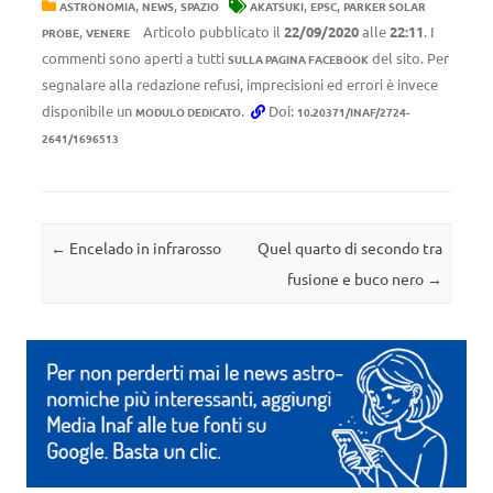
,
,
,
,
ASTRONOMIA
NEWS
SPAZIO
AKATSUKI
EPSC
PARKER SOLAR
,
Articolo pubblicato il
22/09/2020
alle
22:11
. I
PROBE
VENERE
commenti sono aperti a tutti
del sito. Per
SULLA PAGINA FACEBOOK
segnalare alla redazione refusi, imprecisioni ed errori è invece
disponibile un
.
Doi:
MODULO DEDICATO
10.20371/INAF/2724-
2641/1696513
Navigazione articolo
←
Encelado in infrarosso
Quel quarto di secondo tra
fusione e buco nero
→