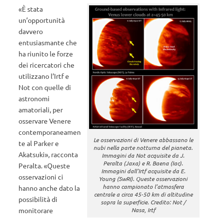
«È stata
un’opportunità
davvero
entusiasmante che
ha riunito le forze
dei ricercatori che
utilizzano l’Irtf e
Not con quelle di
astronomi
amatoriali, per
osservare Venere
contemporaneamen
Le osservazioni di Venere abbassano le
te al Parker e
nubi nella parte notturna del pianeta.
Akatsuki», racconta
Immagini da Not acquisite da J.
Peralta (Jaxa) e R. Baena (Iac).
Peralta. «Queste
Immagini dall’Irtf acquisite da E.
osservazioni ci
Young (SwRI). Queste osservazioni
hanno campionato l’atmosfera
hanno anche dato la
centrale a circa 45-50 km di altitudine
possibilità di
sopra la superficie. Credito: Not /
Nasa, Irtf
monitorare