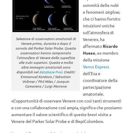
sommità delle nubi
e fenomeni
airglow
,
che ci hanno fornito
intuizioni uniche
sull’atmosfera di
Selezione di osservazioni amatoriali di
Venere», ha
Venere prima, durante e dopo il
affermato
Ricardo
sorvolo del Parker Solar Probe. Queste
Hueso
, ex membro
osservazioni hanno campionato
l’atmosfera di Venere dalla superficie
della missione
alle nubi superiori. Queste e molte
Venus Express
altre immagini amatoriali sono
disponibili nel
database Pvol
. Crediti:
dell’Esa e
Emmanuel Kardasis / Sebastian
coordinatore della
Voltmer / Phil Miles / Joaquin
Camarena / Luigi Morrone
partecipazione
amatoriale.
«L’opportunità di osservare Venere con così tanti strumenti
e con una collaborazione così ampia, significa che possiamo
aumentare il valore scientifico di queste brevi visite a
Venere del Parker Solar Probe e di BepiColombo».