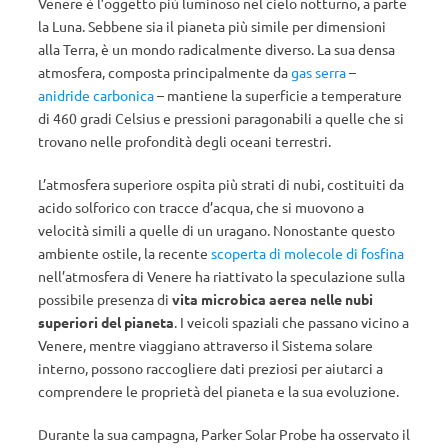
Venere è l’oggetto più luminoso nel cielo notturno, a parte
la Luna. Sebbene sia il pianeta più simile per dimensioni
alla Terra, è un mondo radicalmente diverso. La sua densa
atmosfera, composta principalmente da
gas serra
–
anidride carbonica
– mantiene la superficie a temperature
di 460 gradi Celsius e pressioni paragonabili a quelle che si
trovano nelle profondità degli oceani terrestri.
L’atmosfera superiore ospita più strati di nubi, costituiti da
acido solforico con tracce d’acqua, che si muovono a
velocità simili a quelle di un uragano. Nonostante questo
ambiente ostile, la recente
scoperta di molecole di fosfina
nell’atmosfera di Venere ha riattivato la speculazione sulla
possibile presenza di
vita microbica aerea nelle nubi
superiori del pianeta
. I veicoli spaziali che passano vicino a
Venere, mentre viaggiano attraverso il Sistema solare
interno, possono raccogliere dati preziosi per aiutarci a
comprendere le proprietà del pianeta e la sua evoluzione.
Durante la sua campagna, Parker Solar Probe ha osservato il