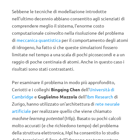
Sebbene le tecniche di modellazione introdotte
nell’ultimo decennio abbiano consentito agli scienziati di
comprendere meglio il sistema, l’enorme costo
computazionale coinvolto nella risoluzione del problema
di
meccanica quantistica
per il comportamento degli atomi
di idrogeno, ha fatto sì che queste simulazioni fossero
limitate nel tempo a una scala di pochi picosecondi e a un
raggio di poche centinaia di atomi. Anche in questo caso i
risultati sono stati contrastanti.
Per esaminare il problema in modo più approfondito,
Ceriotti e i colleghi
Bingqing Chen
dell’
Università di
Cambridge
e
Guglielmo Mazzola
dell’
Ibm Research
di
Zurigo, hanno utilizzato un’architettura di
rete neurale
artificiale
per realizzare quello che viene chiamato
machine learning potential
(Mlp). Basato su pochi calcoli
molto accurati (e che richiedono tempo) del problema
della struttura elettronica, Mpl ha consentito lo studio
delle transizioni di fase dell’idrogeno per temperature