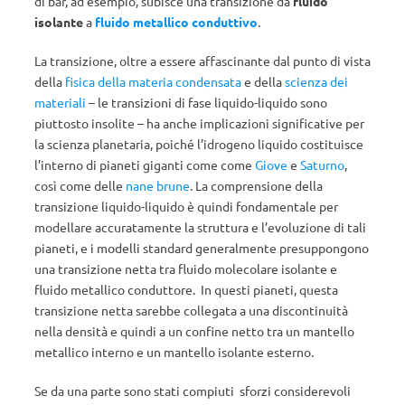
di bar, ad esempio, subisce una transizione da
fluido
isolante
a
fluido metallico conduttivo
.
La transizione, oltre a essere affascinante dal punto di vista
della
fisica della materia condensata
e della
scienza dei
materiali
– le transizioni di fase liquido-liquido sono
piuttosto insolite – ha anche implicazioni significative per
la scienza planetaria, poiché l’idrogeno liquido costituisce
l’interno di pianeti giganti come come
Giove
e
Saturno
,
così come delle
nane brune
. La comprensione della
transizione liquido-liquido è quindi fondamentale per
modellare accuratamente la struttura e l’evoluzione di tali
pianeti, e i modelli standard generalmente presuppongono
una transizione netta tra fluido molecolare isolante e
fluido metallico conduttore. In questi pianeti, questa
transizione netta sarebbe collegata a una discontinuità
nella densità e quindi a un confine netto tra un mantello
metallico interno e un mantello isolante esterno.
Se da una parte sono stati compiuti sforzi considerevoli