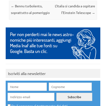
Navigazione articolo
←
Bennu turbolento,
L’Italia si candida a ospitare
soprattutto al pomeriggio
l’Einstein Telescope
→
Iscriviti alla newsletter
Do il consenso al trattamento dei dati