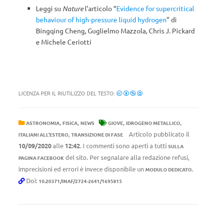
Leggi su
Nature
l’articolo “
Evidence for supercritical
behaviour of high-pressure liquid hydrogen
” di
Bingqing Cheng, Guglielmo Mazzola, Chris J. Pickard
e Michele Ceriotti
LICENZA PER IL RIUTILIZZO DEL TESTO:
,
,
,
,
ASTRONOMIA
FISICA
NEWS
GIOVE
IDROGENO METALLICO
,
Articolo pubblicato il
ITALIANI ALL'ESTERO
TRANSIZIONE DI FASE
10/09/2020
alle
12:42
. I commenti sono aperti a tutti
SULLA
del sito. Per segnalare alla redazione refusi,
PAGINA FACEBOOK
imprecisioni ed errori è invece disponibile un
.
MODULO DEDICATO
Doi:
10.20371/INAF/2724-2641/1695815