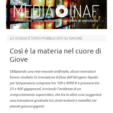
Il notiziario online dell’Istituto nazionale di astrofisica
Vai al contenuto
LO STUDIO È STATO PUBBLICATO SU NATURE
Così è la materia nel cuore di
Giove
Utilizzando una rete neurale artificiale, alcuni ricercatori
hanno studiato la transizione di fase dell'idrogeno liquido
per temperature comprese tra 100 e 4000 K e pressioni tra
25 e 400 gigapascal, trovando l’evidenza di un
comportamento supercritico, che tra le altre cose suggerisce
una transizione graduale tra strati isolanti e metallici nei
pianeti gassosi giganti