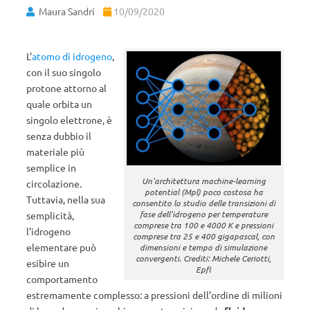
Maura Sandri
10/09/2020
L’
atomo di idrogeno
,
con il suo singolo
protone attorno al
quale orbita un
singolo elettrone, è
senza dubbio il
materiale più
semplice in
Un’architettura machine-learning
circolazione.
potential (Mpl) poco costosa ha
Tuttavia, nella sua
consentito lo studio delle transizioni di
fase dell’idrogeno per temperature
semplicità,
comprese tra 100 e 4000 K e pressioni
l’idrogeno
comprese tra 25 e 400 gigapascal, con
elementare può
dimensioni e tempo di simulazione
convergenti. Crediti: Michele Ceriotti,
esibire un
Epfl
comportamento
estremamente complesso: a pressioni dell’ordine di milioni