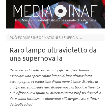
Il notiziario online dell’Istituto nazionale di astrofisica
Vai al contenuto
PUÒ FORNIRE INFORMAZIONI SU ENERGIA OSCURA E FORMAZIONE PLANETARIA
Raro lampo ultravioletto da
una supernova Ia
Per la seconda volta in assoluto, gli astrofisici hanno
osservato uno spettacolare lampo di luce ultravioletta
accompagnare l'esplosione di una nana bianca. Si tratta di
un tipo estremamente raro di supernova di tipo Ia e l’evento
può offrire nuovi spunti su diversi misteri astrofisici di vecchia
data, dalla formazione planetaria all'energia oscura. Tutti i
dettagli su ApJ