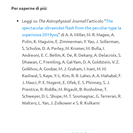
Per saperne di più:
Leggi su
The Astrophysical Journal
l’articolo “
The
spectacular ultraviolet flash from the peculiar type Ia
supernova 2019yvq
” di A. A. Miller, M. R. Magee, A.
Polin, K. Maguire, E. Zimmerman, Y. Yao, J. Sollerman,
S. Schulze, D. A. Perley, M. Kromer, M. Bulla, I.
Andreoni, E. C. Bellm, K. De, R. Dekany, A. Delacroix, S.
Dhawan, C. Fremling, A. Gal-Yam, D. A. Goldstein, V. Z.
Golkhou, A. Goobar, M. J. Graham, I. Irani, M. M.
Kasliwal, S. Kaye, Y.-L. Kim, R. R. Laher, A. A. Mahabal, F.
J. Masci, P. E. Nugent, E. Ofek, E. S. Phinney, S. J.
Prentice, R. Riddle, M. Rigault, B. Rusholme, T.
Schweyer, D. L. Shupe, M. T. Soumagnac, G. Terreran, R.
Walters, L. Yan, J. Zolkower e S. R. Kulkarni