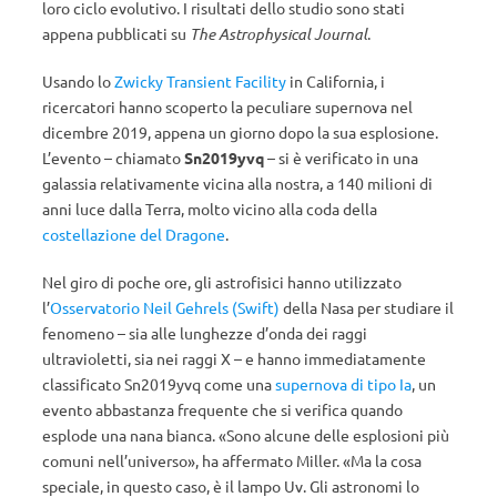
loro ciclo evolutivo. I risultati dello studio sono stati
appena pubblicati su
The Astrophysical Journal
.
Usando lo
Zwicky Transient Facility
in California, i
ricercatori hanno scoperto la peculiare supernova nel
dicembre 2019, appena un giorno dopo la sua esplosione.
L’evento – chiamato
Sn2019yvq
– si è verificato in una
galassia relativamente vicina alla nostra, a 140 milioni di
anni luce dalla Terra, molto vicino alla coda della
costellazione del Dragone
.
Nel giro di poche ore, gli astrofisici hanno utilizzato
l’
Osservatorio Neil Gehrels (
Swift)
della Nasa per studiare il
fenomeno – sia alle lunghezze d’onda dei raggi
ultravioletti, sia nei raggi X – e hanno immediatamente
classificato Sn2019yvq come una
supernova di tipo Ia
, un
evento abbastanza frequente che si verifica quando
esplode una nana bianca. «Sono alcune delle esplosioni più
comuni nell’universo», ha affermato Miller. «Ma la cosa
speciale, in questo caso, è il lampo Uv. Gli astronomi lo