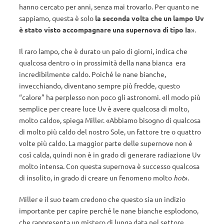
hanno cercato per anni, senza mai trovarlo. Per quanto ne
sappiamo, questa è solo
la seconda volta che un lampo Uv
è stato visto accompagnare una supernova di tipo Ia
».
Il raro lampo, che è durato un paio di giorni, indica che
qualcosa dentro o in prossimità della nana bianca era
incredibilmente caldo. Poiché le nane bianche,
invecchiando, diventano sempre più fredde, questo
“calore” ha perplesso non poco gli astronomi. «Il modo più
semplice per creare luce Uv è avere qualcosa di molto,
molto caldo», spiega Miller. «Abbiamo bisogno di qualcosa
di molto più caldo del nostro Sole, un fattore tre o quattro
volte più caldo. La maggior parte delle supernove non è
così calda, quindi non è in grado di generare radiazione Uv
molto intensa. Con questa supernova è successo qualcosa
di insolito, in grado di creare un fenomeno molto
hot
».
Miller e il suo team credono che questo sia un indizio
importante per capire perché le nane bianche esplodono,
che rappresenta un mistero di lunga data nel settore.