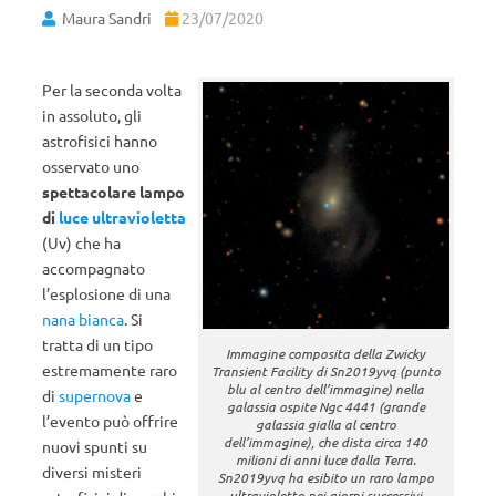
Maura Sandri
23/07/2020
Per la seconda volta
in assoluto, gli
astrofisici hanno
osservato uno
spettacolare lampo
di
luce ultravioletta
(Uv) che ha
accompagnato
l’esplosione di una
nana bianca
. Si
tratta di un tipo
Immagine composita della Zwicky
estremamente raro
Transient Facility di Sn2019yvq (punto
blu al centro dell’immagine) nella
di
supernova
e
galassia ospite Ngc 4441 (grande
l’evento può offrire
galassia gialla al centro
dell’immagine), che dista circa 140
nuovi spunti su
milioni di anni luce dalla Terra.
diversi misteri
Sn2019yvq ha esibito un raro lampo
ultravioletto nei giorni successivi