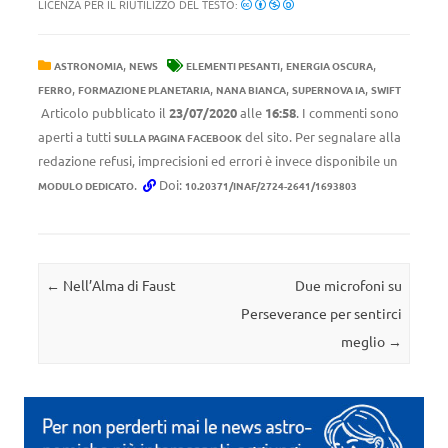
LICENZA PER IL RIUTILIZZO DEL TESTO:
,
,
,
ASTRONOMIA
NEWS
ELEMENTI PESANTI
ENERGIA OSCURA
,
,
,
,
FERRO
FORMAZIONE PLANETARIA
NANA BIANCA
SUPERNOVA IA
SWIFT
Articolo pubblicato il
23/07/2020
alle
16:58
. I commenti sono
aperti a tutti
del sito. Per segnalare alla
SULLA PAGINA FACEBOOK
redazione refusi, imprecisioni ed errori è invece disponibile un
.
Doi:
MODULO DEDICATO
10.20371/INAF/2724-2641/1693803
Navigazione articolo
←
Nell’Alma di Faust
Due microfoni su
Perseverance per sentirci
meglio
→