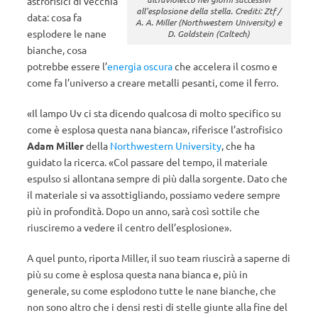
astrofisici di vecchia
all’esplosione della stella. Crediti: Ztf /
data: cosa fa
A. A. Miller (Northwestern University) e
esplodere le nane
D. Goldstein (Caltech)
bianche, cosa
potrebbe essere l’
energia oscura
che accelera il cosmo e
come fa l’universo a creare metalli pesanti, come il ferro.
«Il lampo Uv ci sta dicendo qualcosa di molto specifico su
come è esplosa questa nana bianca», riferisce l’astrofisico
Adam Miller
della
Northwestern University
, che ha
guidato la ricerca. «Col passare del tempo, il materiale
espulso si allontana sempre di più dalla sorgente. Dato che
il materiale si va assottigliando, possiamo vedere sempre
più in profondità. Dopo un anno, sarà così sottile che
riusciremo a vedere il centro dell’esplosione».
A quel punto, riporta Miller, il suo team riuscirà a saperne di
più su come è esplosa questa nana bianca e, più in
generale, su come esplodono tutte le nane bianche, che
non sono altro che i densi resti di stelle giunte alla fine del