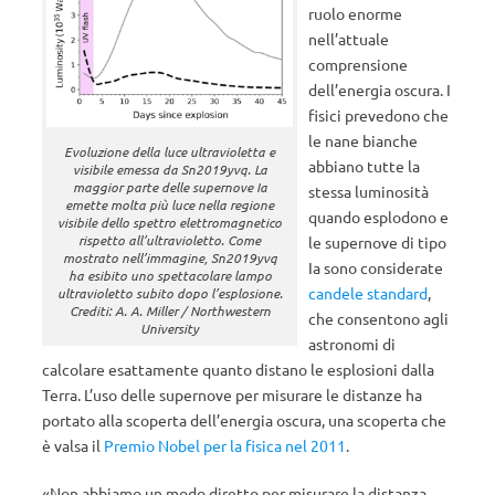
ruolo enorme
nell’attuale
comprensione
dell’energia oscura. I
fisici prevedono che
le nane bianche
Evoluzione della luce ultravioletta e
abbiano tutte la
visibile emessa da Sn2019yvq. La
maggior parte delle supernove Ia
stessa luminosità
emette molta più luce nella regione
quando esplodono e
visibile dello spettro elettromagnetico
rispetto all’ultravioletto. Come
le supernove di tipo
mostrato nell’immagine, Sn2019yvq
Ia sono considerate
ha esibito uno spettacolare lampo
candele standard
,
ultravioletto subito dopo l’esplosione.
Crediti: A. A. Miller / Northwestern
che consentono agli
University
astronomi di
calcolare esattamente quanto distano le esplosioni dalla
Terra. L’uso delle supernove per misurare le distanze ha
portato alla scoperta dell’energia oscura, una scoperta che
è valsa il
Premio Nobel per la fisica nel 2011
.
«Non abbiamo un modo diretto per misurare la distanza