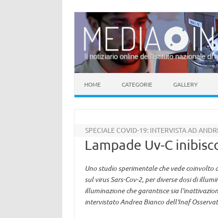
Il notiziario online dell’Istituto nazionale di 
Vai al contenuto
HOME
CATEGORIE
GALLERY
SPECIALE COVID-19: INTERVISTA AD AND
Lampade Uv-C inibisco
Uno studio sperimentale che vede coinvolto anc
sul virus Sars-Cov-2, per diverse dosi di illumi
illuminazione che garantisce sia l'inattivazion
intervistato Andrea Bianco dell'Inaf Osserva