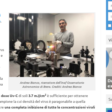
i
o
,
V
rus
 e
e
la
Da
Andrea Bianco, ricercatore dell’Inaf Osservatorio
na
e
Astronomico di Brera. Crediti: Andrea Bianco
2
a
dose Uv-C
di soli
3.7 mJ/cm
è sufficiente per ottenere
S
mpione la cui densità del virus è paragonabile a quella
tre
una completa inibizione di tutte le concentrazioni virali