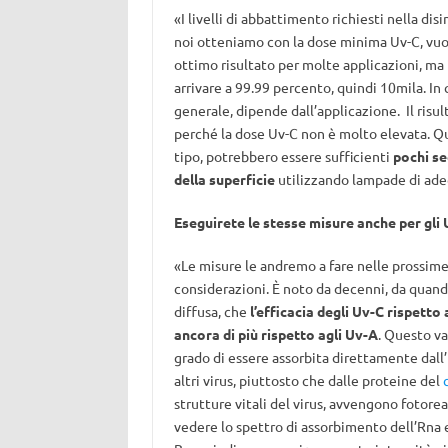
«I livelli di abbattimento richiesti nella di
noi otteniamo con la dose minima Uv-C, vuol
ottimo risultato per molte applicazioni, ma 
arrivare a 99.99 percento, quindi 10mila. In 
generale, dipende dall’applicazione. Il ris
perché la dose Uv-C non è molto elevata. Qu
tipo, potrebbero essere sufficienti
pochi se
della superficie
utilizzando lampade di ad
Eseguirete le stesse misure anche per gli
«Le misure le andremo a fare nelle prossim
considerazioni. È noto da decenni, da quando 
diffusa, che
l’efficacia degli Uv-C rispetto
ancora di più rispetto agli Uv-A
. Questo va
grado di essere assorbita direttamente dall’
altri virus, piuttosto che dalle proteine del
strutture vitali del virus, avvengono fotorea
vedere lo spettro di assorbimento dell’Rna e 