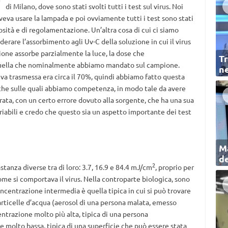
di Milano, dove sono stati svolti tutti i test sul virus. Noi
veva usare la lampada e poi ovviamente tutti i test sono stati
osità e di regolamentazione. Un’altra cosa di cui ci siamo
erare l’assorbimento agli Uv-C della soluzione in cui il virus
one assorbe parzialmente la luce, la dose che
Tr
i quella che nominalmente abbiamo mandato sul campione.
ne
iva trasmessa era circa il 70%, quindi abbiamo fatto questa
iche sulle quali abbiamo competenza, in modo tale da avere
ata, con un certo errore dovuto alla sorgente, che ha una sua
riabili e credo che questo sia un aspetto importante dei test
Ma
de
2
stanza diverse tra di loro: 3.7, 16.9 e 84.4 mJ/cm
, proprio per
ome si comportava il virus. Nella controparte biologica, sono
oncentrazione intermedia è quella tipica in cui si può trovare
articelle d’acqua (aerosol di una persona malata, emesso
ntrazione molto più alta, tipica di una persona
molto bassa, tipica di una superficie che può essere stata