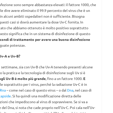
sinfezione sono sempre abbastanza elevati: il fattore 1000, che
e dire avere eliminato il 99.9 percento del virus che è un
in alcuni ambiti ospedalieri non è sufficiente. Bisogna
questi casi si dovrà aumentare la dose Uv-C fornita. In
ultato che abbiamo ottenuto è molto positivo soprattutto
esto significa che in un sistema di disinfezione di questo
condi di trattamento per avere una buona disinfezione
eguate potenza».
 Uv-A e Uv-B?
e settimane, sia con Uv-B che Uv-A tenendo presenti alcune
la pratica e la tecnologia di disinfezione sugli Uv si è
 agli Uv-B è molto più grande
, fino a un fattore 1000.
E
le soprattutto per i virus, perché la radiazione Uv-C è in
Rna
– come nel caso di questo virus – o dal
Dna
, nel caso di
capside
. Si ha quindi una modificazione diretta delle
zioni che impediscono al virus di sopravvivere. Se si va a
del Dna, si nota che cade proprio nell’Uv-C. Poi cala nell’Uv-