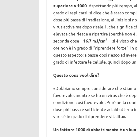
superiore a 1000
. Aspettando più tempo, abb
grado di replicarsi: si dice che è stato co
dose più bassa di irradiazione, all’inizio si
virus attiva ma dopo risale, il che significa 
elevata che riesce a ripartire (perché non 
2
seconda dose –
16.7 mJ/cm
– si è visto ch
ore non è in grado di “riprendere forze”. In
questo aspetto: a basse dosi riesco ad avere
grado di infettare le cellule, quindi dopo un
Questo cosa vuol dire?
«Dobbiamo sempre considerare che stiamo val
favorevole, mentre se ho un virus che è depo
condizione così favorevole. Però nella condi
dose più bassa è sufficiente ad abbatterlo i
virus è in grado di riprendere vitalità».
Un fattore 1000 di abbattimento è un buo