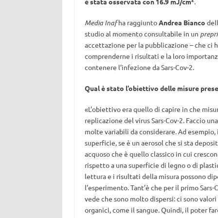
è stata osservata con 16.9 mJ/cm
.
Media Inaf
ha raggiunto
Andrea Bianco
dell
studio al momento consultabile in un
prepri
accettazione per la pubblicazione – che ci h
comprenderne i risultati e la loro importanz
contenere l’infezione da Sars-Cov-2.
Qual è stato l’obiettivo delle misure pres
«L’obiettivo era quello di capire in che misu
replicazione del virus Sars-Cov-2. Faccio una
molte variabili da considerare. Ad esempio, i
superficie, se è un aerosol che si sta depos
acquoso che è quello classico in cui crescono
rispetto a una superficie di legno o di plast
lettura e i risultati della misura possono 
l’esperimento. Tant’è che per il primo Sars-C
vede che sono molto dispersi: ci sono valori 
organici, come il sangue. Quindi, il poter f