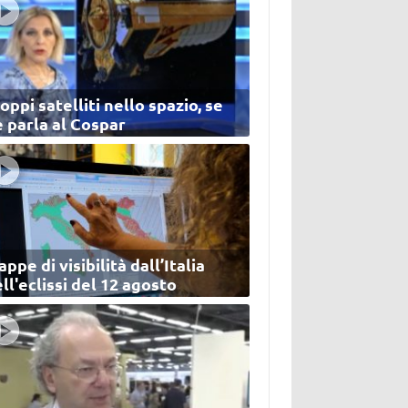
oppi satelliti nello spazio, se
 parla al Cospar
ppe di visibilità dall’Italia
ll'eclissi del 12 agosto