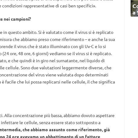
C
 condizioni rappresentative di casi ben specifici».
a
us nei campioni?
 questo ambito. Si è valutato come il virus si è replicato
 misura che abbiamo preso come riferimento – e anche la sua
prende il virus che è stato illuminato con gli Uv-C e lo si
24 ore, 48 ore, 6 giorni) vediamo se il virus si è replicato.
ato, e che quindi è in giro nel surnatante, nel liquido di
elle cellule. Sono due valutazioni leggermente diverse, che
concentrazione del virus viene valutata dopo determinati
è facile che lui possa replicarsi nelle cellule, il che significa
ti. Alla concentrazione più bassa, abbiamo dovuto aspettare
e infettare le cellule, senza essere stato sottoposto a
intermedia, che abbiamo assunto come riferimento, già
dopo 24 ore avevamo un abbattimento di un fattore