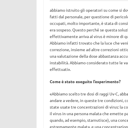
abbiamo istruito gli operatori su come si do
fatti dal personale, per questione di pericol
occupati, molto importante, è stata di consid
era sospeso. Questo perché se questa soluzi
effettivamente arriva al virus è minore d
Abbiamo infatti trovato che la luce che ven
correzione, insieme ad altre correzioni ott
una valutazione della dose abbastanza accur
instabilità. Abbiamo considerato tutte le va
effettuati».
Come è stato eseguito l’esperimento?
«Abbiamo scelto tre dosi di raggi Uv-C, abba
andare a vedere, in queste tre condizioni, c
state usate tre concentrazioni di virus: la c
il virus in una persona malata che emette p
quando, ad esempio, starnutisce), una conce
estremamente malata, e una concentrazione 