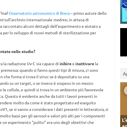
’Inaf
Osservatorio astronomico di Brera
– primo autore dello
nt
sull’archivio internazionale
medrxiv
, in attesa di
a raccontato alcuni dettagli dell’esperimento e aiutato a
a per lo sviluppo di nuovi metodi di sterilizzazione per
entate nello studio?
ra la radiazione Uv-C sia capace di
inibire
e
inattivare
la
 premessa: quando si fanno questi tipi di misura, ci sono
A
n che forma si trova il virus: se è depositato su una
itando su un target, o se invece è sospeso in un mezzo
 le cellule, e quindi si trova in un ambiente più favorevole
ica. Questo è evidente anche da tutti i lavori presenti in
dipendere molto da come è stato progettato ed eseguito
oV1, se si vanno a considerare i dati presenti in letteratura, si
molto bassi per gli aerosol e valori più alti per i componenti
L’
are un esperimento “pulito” era uno degli obiettivi che
ag