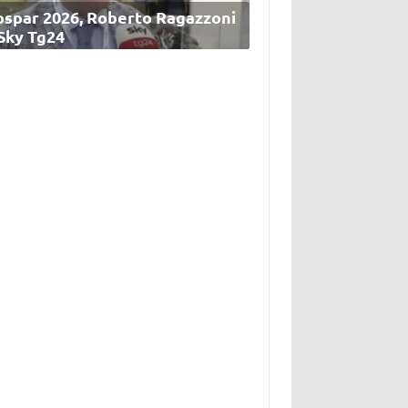
ospar 2026, Roberto Ragazzoni
 Sky Tg24