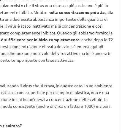
iamo visto che il virus non ricresce più, ossia non è più in
mpletamente inibito. Mentre
nella concentrazione più alta
, alla
 nota una decrescita abbastanza importante della quantità di
che il virus è stato inattivato ma la concentrazione è così
è stato completamente inibito). Quando gli abbiamo fornito la
e
è sufficiente per inibirlo completamente
: anche dopo le 72
 questa concentrazione elevata del virus è emerso quindi
 una diminuzione notevole del virus attivo ma lui è ancora in
 certo tempo riparte con la sua attività».
utando il virus che si trova, in questo caso, in un ambiente
sitato su una superficie per esempio di plastica, non è una
zione in cui ho un’elevata concentrazione nelle cellule, la
n modo consistente (anche di circa un fattore 1000) ma poi il
n risultato?