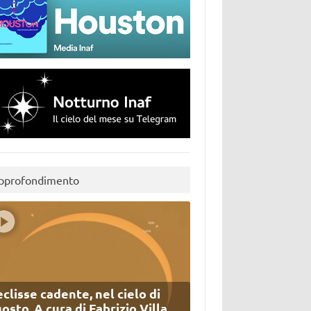
pprofondimento
eclisse cadente, nel cielo di
osto. A cura di Fabrizio Villa