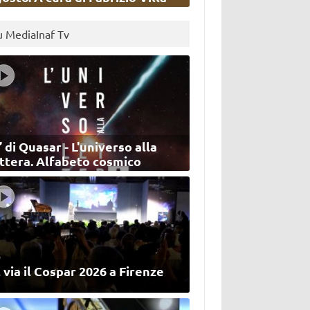
u MediaInaf Tv
’ di Quasar - L'universo alla
ettera. Alfabeto cosmico
 via il Cospar 2026 a Firenze