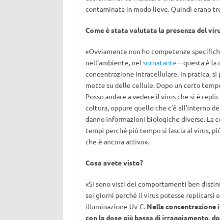
contaminata in modo lieve. Quindi erano tre
Come è stata valutata la presenza del vir
«Ovviamente non ho competenze specifiche in
nell’ambiente, nel
surnatante
– questa è la
concentrazione intracellulare. In pratica, si 
mette su delle cellule. Dopo un certo tempo (
Posso andare a vedere il virus che si è replic
coltura, oppure quello che c’è all’interno d
danno informazioni biologiche diverse. La 
tempi perché più tempo si lascia al virus, più 
che è ancora attivo».
Cosa avete visto?
«Si sono visti dei comportamenti ben distin
sei giorni perché il virus potesse replicarsi 
illuminazione Uv-C.
Nella concentrazione 
con la dose più bassa di irraggiamento, 