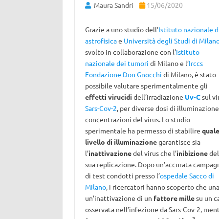
Maura Sandri
15/06/2020
Grazie a uno studio dell’
Istituto nazionale d
astrofisica
e
Università degli Studi di Milan
svolto in collaborazione con l’
Istituto
nazionale dei tumori
di Milano e l’
Irccs
Fondazione Don Gnocchi
di Milano, è stato
possibile valutare sperimentalmente gli
effetti virucidi
dell’irradiazione
Uv-C
sul vi
Sars-Cov-2
, per diverse dosi di illuminazione
concentrazioni del virus. Lo studio
sperimentale ha permesso di stabilire
qual
livello di illuminazione
garantisce sia
l’
inattivazione
del virus che l’
inibizione
del
sua replicazione. Dopo un’accurata campag
di test condotti presso l’
ospedale Sacco di
Milano
, i ricercatori hanno scoperto che un
un’inattivazione di un
fattore mille
su un ca
osservata nell’infezione da Sars-Cov-2, men
2