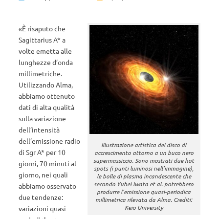
«È risaputo che
Sagittarius A* a
volte emetta alle
lunghezze d’onda
millimetriche.
Utilizzando Alma,
abbiamo ottenuto
dati di alta qualità
sulla variazione
dell’intensità
dell’emissione radio
Illustrazione artistica del disco di
di Sgr A* per 10
accrescimento attorno a un buco nero
supermassiccio. Sono mostrati due hot
giorni, 70 minuti al
spots (i punti luminosi nell’immagine),
giorno, nei quali
le bolle di plasma incandescente che
secondo Yuhei Iwata et al. potrebbero
abbiamo osservato
produrre l’emissione quasi-periodica
due tendenze:
millimetrica rilevata da Alma. Crediti:
Keio University
variazioni quasi