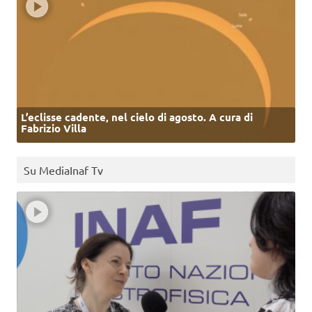
L’eclisse cadente, nel cielo di agosto. A cura di
Fabrizio Villa
Su MediaInaf Tv