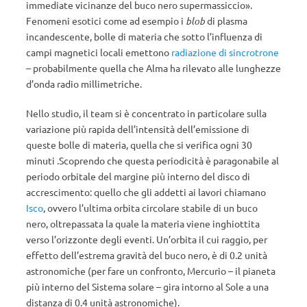
immediate vicinanze del buco nero supermassiccio».
Fenomeni esotici come ad esempio i
blob
di plasma
incandescente, bolle di materia che sotto l’influenza di
campi magnetici locali emettono
radiazione di sincrotrone
– probabilmente quella che Alma ha rilevato alle lunghezze
d’onda radio millimetriche.
Nello studio, il team si è concentrato in particolare sulla
variazione più rapida dell’intensità dell’emissione di
queste bolle di materia, quella che si verifica ogni 30
minuti .Scoprendo che questa periodicità è paragonabile al
periodo orbitale del margine più interno del disco di
accrescimento: quello che gli addetti ai lavori chiamano
Isco
, ovvero l’ultima orbita circolare stabile di un buco
nero, oltrepassata la quale la materia viene inghiottita
verso l’orizzonte degli eventi. Un’orbita il cui raggio, per
effetto dell’estrema gravità del buco nero, è di 0.2 unità
astronomiche (per fare un confronto, Mercurio – il pianeta
più interno del Sistema solare – gira intorno al Sole a una
distanza di 0.4 unità astronomiche).