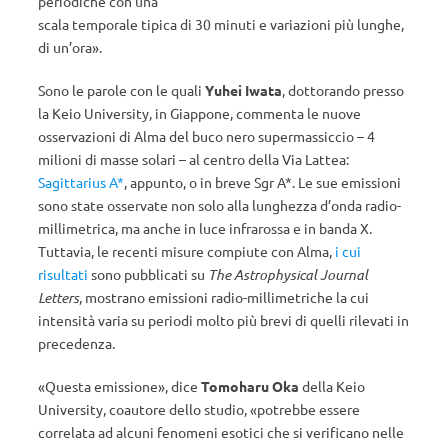
periodiche con una
scala temporale tipica di 30 minuti e variazioni più lunghe,
di un’ora».
Sono le parole con le quali
Yuhei Iwata
, dottorando presso
la Keio University, in Giappone, commenta le nuove
osservazioni di Alma del buco nero supermassiccio – 4
milioni di masse solari – al centro della Via Lattea:
Sagittarius A*
, appunto, o in breve Sgr A*. Le sue emissioni
sono state osservate non solo alla lunghezza d’onda radio-
millimetrica, ma anche in luce infrarossa e in banda X.
Tuttavia, le recenti misure compiute con Alma,
i cui
risultati
sono pubblicati su
The Astrophysical Journal
Letters
, mostrano emissioni radio-millimetriche la cui
intensità varia su periodi molto più brevi di quelli rilevati in
precedenza.
«Questa emissione», dice
Tomoharu Oka
della Keio
University, coautore dello studio, «potrebbe essere
correlata ad alcuni fenomeni esotici che si verificano nelle