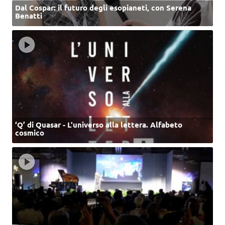
Dal Cospar: il futuro degli esopianeti, con Serena
Benatti
‘Q’ di Quasar - L'universo alla lettera. Alfabeto
cosmico