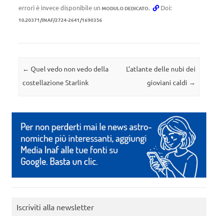
errori è invece disponibile un
.
Doi:
MODULO DEDICATO
10.20371/INAF/2724-2641/1690356
Navigazione articolo
←
Quel vedo non vedo della
L’atlante delle nubi dei
costellazione Starlink
gioviani caldi
→
Iscriviti alla newsletter