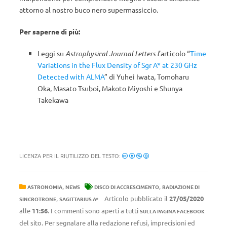
attorno al nostro buco nero supermassiccio.
Per saperne di più:
Leggi su
Astrophysical Journal Letters
l
’articolo “
Time
Variations in the Flux Density of Sgr A* at 230 GHz
Detected with ALMA
” di Yuhei Iwata, Tomoharu
Oka, Masato Tsuboi, Makoto Miyoshi e Shunya
Takekawa
LICENZA PER IL RIUTILIZZO DEL TESTO:
,
,
ASTRONOMIA
NEWS
DISCO DI ACCRESCIMENTO
RADIAZIONE DI
,
Articolo pubblicato il
27/05/2020
SINCROTRONE
SAGITTARIUS A*
alle
11:56
. I commenti sono aperti a tutti
SULLA PAGINA FACEBOOK
del sito. Per segnalare alla redazione refusi, imprecisioni ed