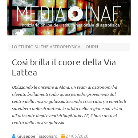
Il notiziario online dell’Istituto nazionale di astrofisica
Vai al contenuto
LO STUDIO SU THE ASTROPHYSICAL JOURNAL LETTERS
Così brilla il cuore della Via
Lattea
Utilizzando le antenne di Alma, un team di astronomi ha
rilevato brillamenti radio quasi periodici provenienti dal
centro della nostra galassia. Secondo i ricercatori, a emetterli
sarebbero bolle di materia in orbita nella regione più vicina
all'orizzonte degli eventi di Sagittarius A*, il buco nero al
centro della nostra galassia
Giuseppe Fiasconaro
27/05/2020