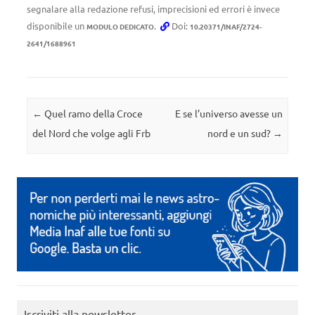
segnalare alla redazione refusi, imprecisioni ed errori è invece
disponibile un
.
Doi:
MODULO DEDICATO
10.20371/INAF/2724-
2641/1688961
Navigazione articolo
←
Quel ramo della Croce
E se l’universo avesse un
del Nord che volge agli Frb
nord e un sud?
→
Iscriviti alla newsletter