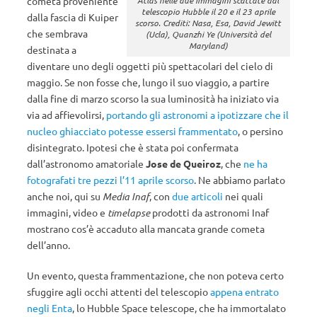
cometa proveniente
telescopio Hubble il 20 e il 23 aprile
dalla fascia di Kuiper
scorso. Crediti: Nasa, Esa, David Jewitt
che sembrava
(Ucla), Quanzhi Ye (Università del
Maryland)
destinata a
diventare uno degli oggetti più spettacolari del cielo di
maggio. Se non fosse che, lungo il suo viaggio, a partire
dalla fine di marzo scorso la sua luminosità ha iniziato via
via ad affievolirsi,
portando gli astronomi a ipotizzare che il
nucleo ghiacciato potesse essersi frammentato
, o persino
disintegrato. Ipotesi che è stata poi confermata
dall’astronomo amatoriale
Jose de Queiroz
, che
ne ha
fotografati tre pezzi l’11 aprile scorso
. Ne abbiamo parlato
anche noi, qui su
Media Inaf
, con
due
articoli
nei quali
immagini, video e
timelapse
prodotti da astronomi Inaf
mostrano cos’è accaduto alla mancata grande cometa
dell’anno.
Un evento, questa frammentazione, che non poteva certo
sfuggire agli occhi attenti del telescopio
appena entrato
negli Enta
, lo Hubble Space telescope, che ha immortalato