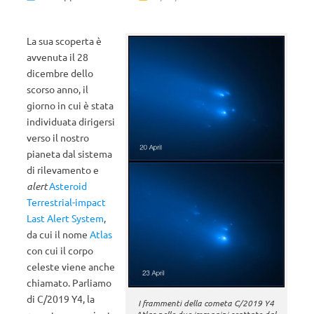
La sua scoperta è
avvenuta il 28
dicembre dello
scorso anno, il
giorno in cui è stata
individuata dirigersi
verso il nostro
pianeta dal sistema
di rilevamento e
alert
Asteroid
Terrestrial-impact
Last Alert System
,
da cui il nome
Atlas
con cui il corpo
celeste viene anche
chiamato. Parliamo
di C/2019 Y4, la
I frammenti della cometa C/2019 Y4
Atlas nelle due immagini scattate dal