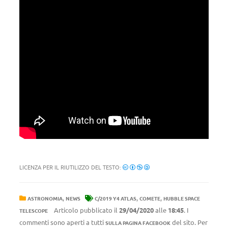
LICENZA PER IL RIUTILIZZO DEL TESTO:
,
,
,
ASTRONOMIA
NEWS
C/2019 Y4 ATLAS
COMETE
HUBBLE SPACE
Articolo pubblicato il
29/04/2020
alle
18:45
. I
TELESCOPE
commenti sono aperti a tutti
del sito. Per
SULLA PAGINA FACEBOOK