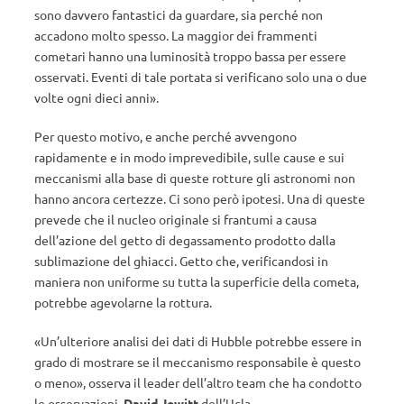
sono davvero fantastici da guardare, sia perché non
accadono molto spesso. La maggior dei frammenti
cometari hanno una luminosità troppo bassa per essere
osservati. Eventi di tale portata si verificano solo una o due
volte ogni dieci anni».
Per questo motivo, e anche perché avvengono
rapidamente e in modo imprevedibile, sulle cause e sui
meccanismi alla base di queste rotture gli astronomi non
hanno ancora certezze. Ci sono però ipotesi. Una di queste
prevede che il nucleo originale si frantumi a causa
dell’azione del getto di degassamento prodotto dalla
sublimazione del ghiacci. Getto che, verificandosi in
maniera non uniforme su tutta la superficie della cometa,
potrebbe agevolarne la rottura.
«Un’ulteriore analisi dei dati di Hubble potrebbe essere in
grado di mostrare se il meccanismo responsabile è questo
o meno», osserva il leader dell’altro team che ha condotto
le osservazioni,
David Jewitt
dell’Ucla.