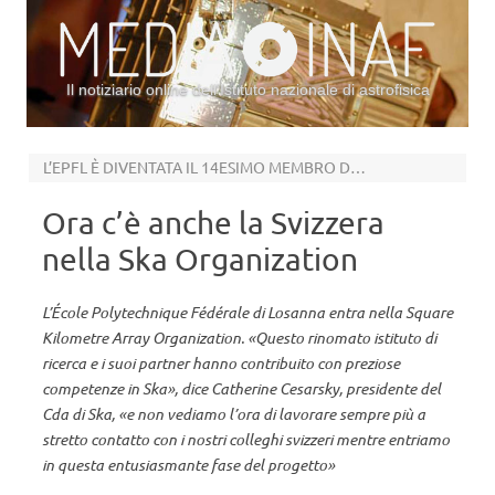
Il notiziario online dell’Istituto nazionale di astrofisica
Vai al contenuto
L’EPFL È DIVENTATA IL 14ESIMO MEMBRO DELLA SKAO
Ora c’è anche la Svizzera
nella Ska Organization
L’École Polytechnique Fédérale di Losanna entra nella Square
Kilometre Array Organization. «Questo rinomato istituto di
ricerca e i suoi partner hanno contribuito con preziose
competenze in Ska», dice Catherine Cesarsky, presidente del
Cda di Ska, «e non vediamo l’ora di lavorare sempre più a
stretto contatto con i nostri colleghi svizzeri mentre entriamo
in questa entusiasmante fase del progetto»