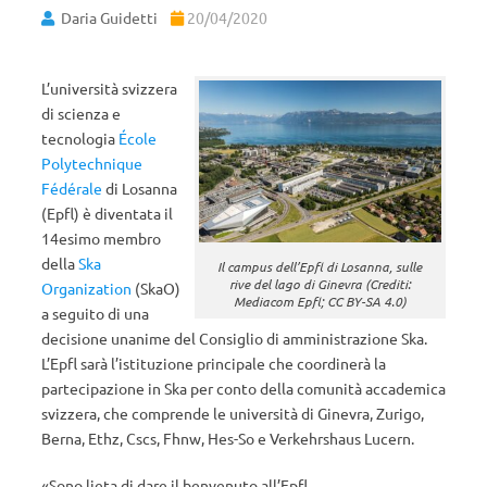
Daria Guidetti
20/04/2020
L’università svizzera
di scienza e
tecnologia
École
Polytechnique
Fédérale
di Losanna
(Epfl) è diventata il
14esimo membro
della
Ska
Il campus dell’Epfl di Losanna, sulle
rive del lago di Ginevra (Crediti:
Organization
(SkaO)
Mediacom Epfl; CC BY-SA 4.0)
a seguito di una
decisione unanime del Consiglio di amministrazione Ska.
L’Epfl sarà l’istituzione principale che coordinerà la
partecipazione in Ska per conto della comunità accademica
svizzera, che comprende le università di Ginevra, Zurigo,
Berna, Ethz, Cscs, Fhnw, Hes-So e Verkehrshaus Lucern.
«Sono lieta di dare il benvenuto all’Epfl