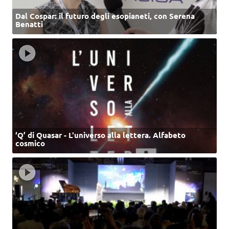
Dal Cospar: il futuro degli esopianeti, con Serena
Benatti
‘Q’ di Quasar - L'universo alla lettera. Alfabeto
cosmico