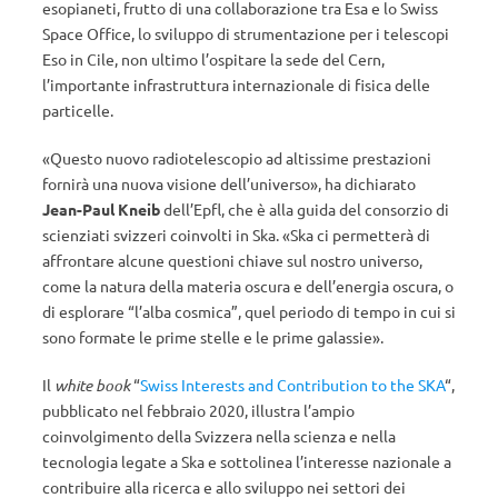
esopianeti, frutto di una collaborazione tra Esa e lo Swiss
Space Office, lo sviluppo di strumentazione per i telescopi
Eso in Cile, non ultimo l’ospitare la sede del Cern,
l’importante infrastruttura internazionale di fisica delle
particelle.
«Questo nuovo radiotelescopio ad altissime prestazioni
fornirà una nuova visione dell’universo», ha dichiarato
Jean-Paul Kneib
dell’Epfl, che è alla guida del consorzio di
scienziati svizzeri coinvolti in Ska. «Ska ci permetterà di
affrontare alcune questioni chiave sul nostro universo,
come la natura della materia oscura e dell’energia oscura, o
di esplorare “l’alba cosmica”, quel periodo di tempo in cui si
sono formate le prime stelle e le prime galassie».
Il
white book
“
Swiss Interests and Contribution to the SKA
“,
pubblicato nel febbraio 2020, illustra l’ampio
coinvolgimento della Svizzera nella scienza e nella
tecnologia legate a Ska e sottolinea l’interesse nazionale a
contribuire alla ricerca e allo sviluppo nei settori dei