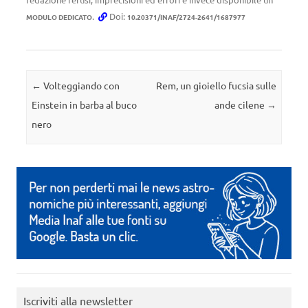
.
Doi:
MODULO DEDICATO
10.20371/INAF/2724-2641/1687977
Navigazione articolo
←
Volteggiando con
Rem, un gioiello fucsia sulle
Einstein in barba al buco
ande cilene
→
nero
Iscriviti alla newsletter