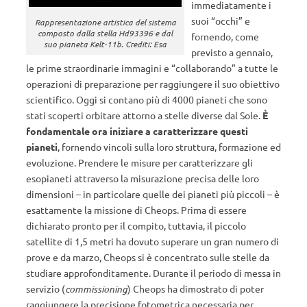
immediatamente i
suoi “occhi” e
Rappresentazione artistica del sistema
composto dalla stella Hd93396 e dal
fornendo, come
suo pianeta Kelt-11b. Crediti: Esa
previsto a gennaio,
le prime straordinarie immagini e “collaborando” a tutte le
operazioni di preparazione per raggiungere il suo obiettivo
scientifico. Oggi si contano più di 4000 pianeti che sono
stati scoperti orbitare attorno a stelle diverse dal Sole.
È
fondamentale ora iniziare a caratterizzare questi
pianeti
, fornendo vincoli sulla loro struttura, formazione ed
evoluzione. Prendere le misure per caratterizzare gli
esopianeti attraverso la misurazione precisa delle loro
dimensioni – in particolare quelle dei pianeti più piccoli – è
esattamente la missione di Cheops. Prima di essere
dichiarato pronto per il compito, tuttavia, il piccolo
satellite di 1,5 metri ha dovuto superare un gran numero di
prove e da marzo, Cheops si è concentrato sulle stelle da
studiare approfonditamente. Durante il periodo di messa in
servizio (
commissioning
) Cheops ha dimostrato di poter
raggiungere la precisione fotometrica necessaria per