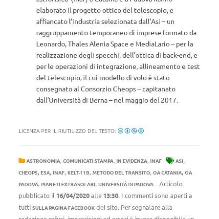
elaborato il progetto ottico del telescopio, e
affiancato l’industria selezionata dall’Asi – un
raggruppamento temporaneo di imprese formato da
Leonardo, Thales Alenia Space e MediaLario – per la
realizzazione degli specchi, dell’ottica di back-end, e
per le operazioni di integrazione, allineamento e test
del telescopio, il cui modello di volo è stato
consegnato al Consorzio Cheops – capitanato
dall’Università di Berna – nel maggio del 2017.
LICENZA PER IL RIUTILIZZO DEL TESTO:
,
,
,
,
ASTRONOMIA
COMUNICATI STAMPA
IN EVIDENZA
INAF
ASI
,
,
,
,
,
,
CHEOPS
ESA
INAF
KELT-11B
METODO DEL TRANSITO
OA CATANIA
OA
,
,
Articolo
PADOVA
PIANETI EXTRASOLARI
UNIVERSITÀ DI PADOVA
pubblicato il
16/04/2020
alle
13:30
. I commenti sono aperti a
tutti
del sito. Per segnalare alla
SULLA PAGINA FACEBOOK
redazione refusi, imprecisioni ed errori è invece disponibile un