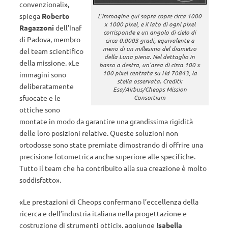
convenzionali»,
spiega
Roberto
L’immagine qui sopra copre circa 1000
x 1000 pixel, e il lato di ogni pixel
Ragazzoni
dell’Inaf
corrisponde e un angolo di cielo di
di Padova, membro
circa 0.0003 gradi, equivalente a
meno di un millesimo del diametro
del team scientifico
della Luna piena. Nel dettaglio in
della missione. «Le
basso a destra, un’area di circa 100 x
100 pixel centrata su Hd 70843, la
immagini sono
stella osservata. Crediti:
deliberatamente
Esa/Airbus/Cheops Mission
Consortium
sfuocate e le
ottiche sono
montate in modo da garantire una grandissima rigidità
delle loro posizioni relative. Queste soluzioni non
ortodosse sono state premiate dimostrando di offrire una
precisione fotometrica anche superiore alle specifiche.
Tutto il team che ha contribuito alla sua creazione è molto
soddisfatto».
«Le prestazioni di Cheops confermano l’eccellenza della
ricerca e dell’industria italiana nella progettazione e
costruzione di strumenti ottici», aggiunge
Isabella