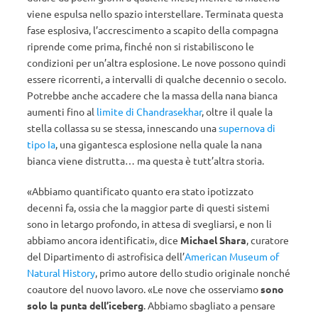
viene espulsa nello spazio interstellare. Terminata questa
fase esplosiva, l’accrescimento a scapito della compagna
riprende come prima, finché non si ristabiliscono le
condizioni per un’altra esplosione. Le nove possono quindi
essere ricorrenti, a intervalli di qualche decennio o secolo.
Potrebbe anche accadere che la massa della nana bianca
aumenti fino al
limite di Chandrasekhar
, oltre il quale la
stella collassa su se stessa, innescando una
supernova di
tipo Ia
, una gigantesca esplosione nella quale la nana
bianca viene distrutta… ma questa è tutt’altra storia.
«Abbiamo quantificato quanto era stato ipotizzato
decenni fa, ossia che la maggior parte di questi sistemi
sono in letargo profondo, in attesa di svegliarsi, e non li
abbiamo ancora identificati», dice
Michael Shara
, curatore
del Dipartimento di astrofisica dell’
American Museum of
Natural History
, primo autore dello studio originale nonché
coautore del nuovo lavoro. «Le nove che osserviamo
sono
solo la punta dell’iceberg
. Abbiamo sbagliato a pensare