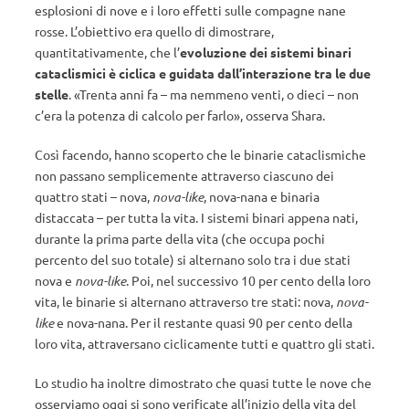
esplosioni di nove e i loro effetti sulle compagne nane
rosse. L’obiettivo era quello di dimostrare,
quantitativamente, che l’
evoluzione dei sistemi binari
cataclismici è ciclica e guidata dall’interazione tra le due
stelle
. «Trenta anni fa – ma nemmeno venti, o dieci – non
c’era la potenza di calcolo per farlo», osserva Shara.
Così facendo, hanno scoperto che le binarie cataclismiche
non passano semplicemente attraverso ciascuno dei
quattro stati – nova,
nova-like
, nova-nana e binaria
distaccata – per tutta la vita. I sistemi binari appena nati,
durante la prima parte della vita (che occupa pochi
percento del suo totale) si alternano solo tra i due stati
nova e
nova-like
. Poi, nel successivo 10 per cento della loro
vita, le binarie si alternano attraverso tre stati: nova,
nova-
like
e nova-nana. Per il restante quasi 90 per cento della
loro vita, attraversano ciclicamente tutti e quattro gli stati.
Lo studio ha inoltre dimostrato che quasi tutte le nove che
osserviamo oggi si sono verificate all’inizio della vita del