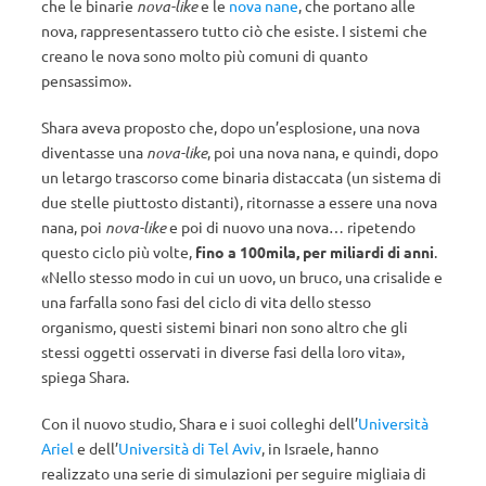
che le binarie
nova-like
e le
nova nane
, che portano alle
nova, rappresentassero tutto ciò che esiste. I sistemi che
creano le nova sono molto più comuni di quanto
pensassimo».
Shara aveva proposto che, dopo un’esplosione, una nova
diventasse una
nova-like
, poi una nova nana, e quindi, dopo
un letargo trascorso come binaria distaccata (un sistema di
due stelle piuttosto distanti), ritornasse a essere una nova
nana, poi
nova-like
e poi di nuovo una nova… ripetendo
questo ciclo più volte,
fino a 100mila, per miliardi di anni
.
«Nello stesso modo in cui un uovo, un bruco, una crisalide e
una farfalla sono fasi del ciclo di vita dello stesso
organismo, questi sistemi binari non sono altro che gli
stessi oggetti osservati in diverse fasi della loro vita»,
spiega Shara.
Con il nuovo studio, Shara e i suoi colleghi dell’
Università
Ariel
e dell’
Università di Tel Aviv
, in Israele, hanno
realizzato una serie di simulazioni per seguire migliaia di