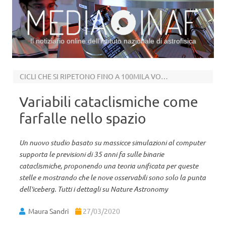
Il notiziario online dell’Istituto nazionale di astrofisica
Vai al contenuto
CICLI CHE SI RIPETONO FINO A 100MILA VOLTE, PER MILIARDI DI ANNI
Variabili cataclismiche come
farfalle nello spazio
Un nuovo studio basato su massicce simulazioni al computer
supporta le previsioni di 35 anni fa sulle binarie
cataclismiche, proponendo una teoria unificata per queste
stelle e mostrando che le nove osservabili sono solo la punta
dell'iceberg. Tutti i dettagli su Nature Astronomy
Maura Sandri
27/03/2020