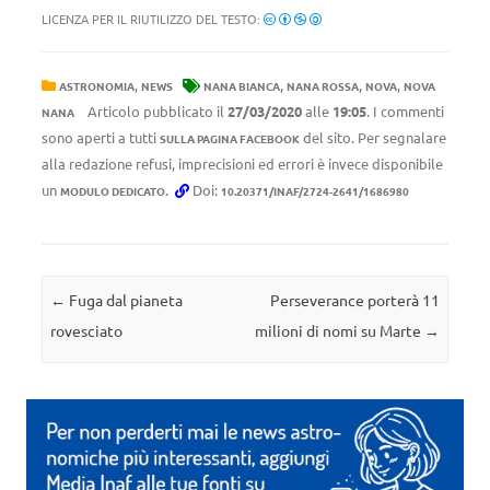
LICENZA PER IL RIUTILIZZO DEL TESTO:
,
,
,
,
ASTRONOMIA
NEWS
NANA BIANCA
NANA ROSSA
NOVA
NOVA
Articolo pubblicato il
27/03/2020
alle
19:05
. I commenti
NANA
sono aperti a tutti
del sito. Per segnalare
SULLA PAGINA FACEBOOK
alla redazione refusi, imprecisioni ed errori è invece disponibile
un
.
Doi:
MODULO DEDICATO
10.20371/INAF/2724-2641/1686980
Navigazione articolo
←
Fuga dal pianeta
Perseverance porterà 11
rovesciato
milioni di nomi su Marte
→