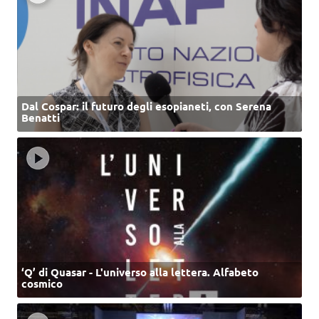
Dal Cospar: il futuro degli esopianeti, con Serena
Benatti
‘Q’ di Quasar - L'universo alla lettera. Alfabeto
cosmico