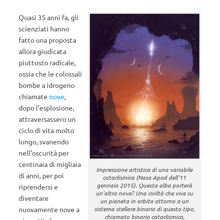
Quasi 35 anni fa, gli
scienziati hanno
fatto una proposta
allora giudicata
piuttosto radicale,
ossia che le colossali
bombe a idrogeno
chiamate
nove
,
dopo l’esplosione,
attraversassero un
ciclo di vita molto
lungo, svanendo
nell’oscurità per
centinaia di migliaia
Impressione artistica di una variabile
di anni, per poi
cataclismica (Nasa Apod dell’11
gennaio 2015). Questa alba porterà
riprendersi e
un’altra nova? Una civiltà che vive su
diventare
un pianeta in orbita attorno a un
nuovamente nove a
sistema stellare binario di questo tipo,
chiamato binario cataclismico,