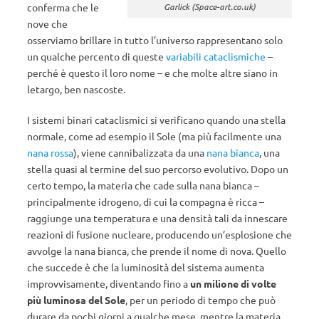
conferma che le
Garlick (Space-art.co.uk)
nove che
osserviamo brillare in tutto l’universo rappresentano solo
un qualche percento di queste
variabili cataclismiche
–
perché è questo il loro nome – e che molte altre siano in
letargo, ben nascoste.
I sistemi binari cataclismici si verificano quando una stella
normale, come ad esempio il Sole (ma più facilmente una
nana rossa
), viene cannibalizzata da una
nana bianca
, una
stella quasi al termine del suo percorso evolutivo. Dopo un
certo tempo, la materia che cade sulla nana bianca –
principalmente idrogeno, di cui la compagna è ricca –
raggiunge una temperatura e una densità tali da innescare
reazioni di fusione nucleare, producendo un’esplosione che
avvolge la nana bianca, che prende il nome di nova. Quello
che succede è che la luminosità del sistema aumenta
improvvisamente, diventando fino a
un milione di volte
più luminosa del Sole
, per un periodo di tempo che può
durare da pochi giorni a qualche mese, mentre la materia