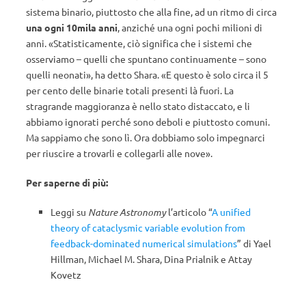
sistema binario, piuttosto che alla fine, ad un ritmo di circa
una ogni 10mila anni
, anziché una ogni pochi milioni di
anni. «Statisticamente, ciò significa che i sistemi che
osserviamo – quelli che spuntano continuamente – sono
quelli neonati», ha detto Shara. «E questo è solo circa il 5
per cento delle binarie totali presenti là fuori. La
stragrande maggioranza è nello stato distaccato, e li
abbiamo ignorati perché sono deboli e piuttosto comuni.
Ma sappiamo che sono lì. Ora dobbiamo solo impegnarci
per riuscire a trovarli e collegarli alle nove».
Per saperne di più:
Leggi su
Nature Astronomy
l’articolo “
A unified
theory of cataclysmic variable evolution from
feedback-dominated numerical simulations
” di Yael
Hillman, Michael M. Shara, Dina Prialnik e Attay
Kovetz