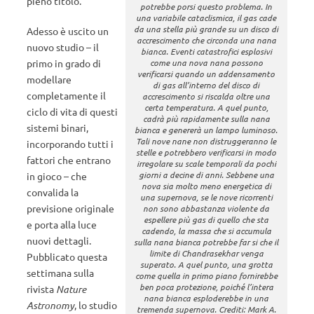
pieno titolo.
potrebbe porsi questo problema. In
una variabile cataclismica, il gas cade
da una stella più grande su un disco di
Adesso è uscito un
accrescimento che circonda una nana
nuovo studio – il
bianca. Eventi catastrofici esplosivi
primo in grado di
come una nova nana possono
verificarsi quando un addensamento
modellare
di gas all’interno del disco di
completamente il
accrescimento si riscalda oltre una
certa temperatura. A quel punto,
ciclo di vita di questi
cadrà più rapidamente sulla nana
sistemi binari,
bianca e genererà un lampo luminoso.
Tali nove nane non distruggeranno le
incorporando tutti i
stelle e potrebbero verificarsi in modo
fattori che entrano
irregolare su scale temporali da pochi
giorni a decine di anni. Sebbene una
in gioco – che
nova sia molto meno energetica di
convalida la
una supernova, se le nove ricorrenti
previsione originale
non sono abbastanza violente da
espellere più gas di quello che sta
e porta alla luce
cadendo, la massa che si accumula
nuovi dettagli.
sulla nana bianca potrebbe far si che il
limite di Chandrasekhar venga
Pubblicato questa
superato. A quel punto, una grotta
settimana sulla
come quella in primo piano fornirebbe
ben poca protezione, poiché l’intera
rivista
Nature
nana bianca esploderebbe in una
Astronomy
, lo studio
tremenda supernova. Crediti: Mark A.