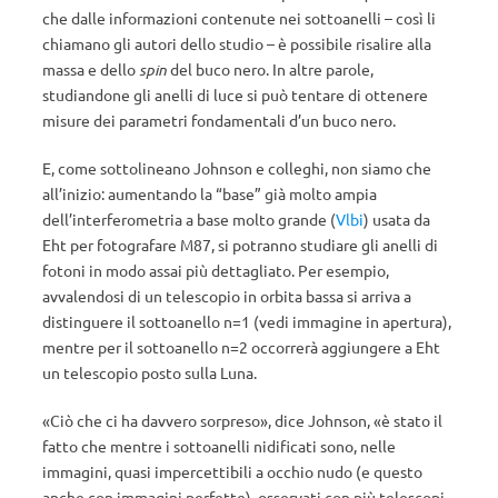
che dalle informazioni contenute nei sottoanelli – così li
chiamano gli autori dello studio – è possibile risalire alla
massa e dello
spin
del buco nero. In altre parole,
studiandone gli anelli di luce si può tentare di ottenere
misure dei parametri fondamentali d’un buco nero.
E, come sottolineano Johnson e colleghi, non siamo che
all’inizio: aumentando la “base” già molto ampia
dell’interferometria a base molto grande (
Vlbi
) usata da
Eht per fotografare M87, si potranno studiare gli anelli di
fotoni in modo assai più dettagliato. Per esempio,
avvalendosi di un telescopio in orbita bassa si arriva a
distinguere il sottoanello n=1 (vedi immagine in apertura),
mentre per il sottoanello n=2 occorrerà aggiungere a Eht
un telescopio posto sulla Luna.
«Ciò che ci ha davvero sorpreso», dice Johnson, «è stato il
fatto che mentre i sottoanelli nidificati sono, nelle
immagini, quasi impercettibili a occhio nudo (e questo
anche con immagini perfette), osservati con più telescopi