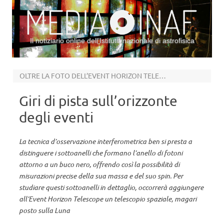
Il notiziario online dell’Istituto nazionale di astrofisica
Vai al contenuto
OLTRE LA FOTO DELL’EVENT HORIZON TELESCOPE
Giri di pista sull’orizzonte
degli eventi
La tecnica d’osservazione interferometrica ben si presta a
distinguere i sottoanelli che formano l’anello di fotoni
attorno a un buco nero, offrendo così la possibilità di
misurazioni precise della sua massa e del suo spin. Per
studiare questi sottoanelli in dettaglio, occorrerà aggiungere
all’Event Horizon Telescope un telescopio spaziale, magari
posto sulla Luna