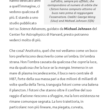
hanno dedicato anni
sull’altro, sempre più affilati, che
corrispondono al numero di orbite che
a quell’immagine, ci
i fotoni hanno compiuto attorno al
vedono qualcosa di
buco nero prima di raggiungere
l’osservatore. Crediti: George Wong
più. E stando a uno
(Uiuc) and Michael Johnson (CfA)
studio pubblicato
ieri su
Science Advances
, guidato da
Michael Johnson
del
Center for Astrophysics di Harvard, presto potranno
vederci molto di più.
Che cosa? Anzitutto, quel che noi vediamo come un buco
loro preferiscono descriverlo come un’ombra. Un’ombra
strana. Non l’ombra causata da qualcosa che
copre
la luce,
ma da qualcosa che la luce se la
mangia
. Immerso in un
mare di plasma incandescente, il buco nero centrale di
M87, forte della sua massa pari a due milioni di miliardi di
volte quella della Terra, trangugia fotoni come una balena
il plancton. I fotoni che stanno oltre il confine del suo
raggio d’azione riescono a sfuggire, ma la loro esistenza ne
rimane comunque segnata. La loro traiettoria, in
particolare: non più lineare, ma piegata, curvata,