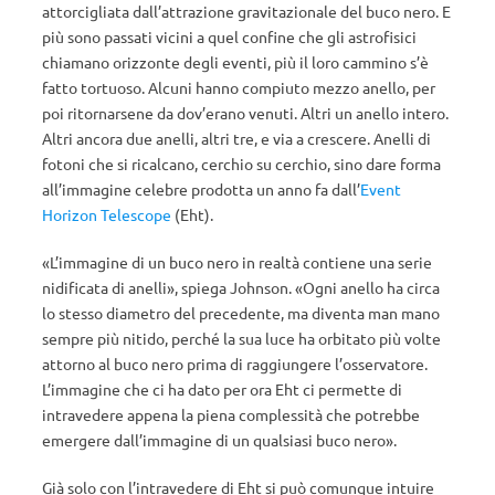
attorcigliata dall’attrazione gravitazionale del buco nero. E
più sono passati vicini a quel confine che gli astrofisici
chiamano orizzonte degli eventi, più il loro cammino s’è
fatto tortuoso. Alcuni hanno compiuto mezzo anello, per
poi ritornarsene da dov’erano venuti. Altri un anello intero.
Altri ancora due anelli, altri tre, e via a crescere. Anelli di
fotoni che si ricalcano, cerchio su cerchio, sino dare forma
all’immagine celebre prodotta un anno fa dall’
Event
Horizon Telescope
(Eht).
«L’immagine di un buco nero in realtà contiene una serie
nidificata di anelli», spiega Johnson. «Ogni anello ha circa
lo stesso diametro del precedente, ma diventa man mano
sempre più nitido, perché la sua luce ha orbitato più volte
attorno al buco nero prima di raggiungere l’osservatore.
L’immagine che ci ha dato per ora Eht ci permette di
intravedere appena la piena complessità che potrebbe
emergere dall’immagine di un qualsiasi buco nero».
Già solo con l’intravedere di Eht si può comunque intuire