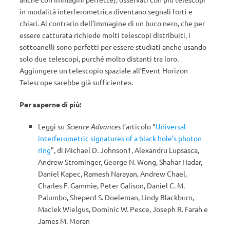
in modalità interferometrica diventano segnali forti e
chiari. Al contrario dell’immagine di un buco nero, che per
essere catturata richiede molti telescopi distribuiti, i
sottoanelli sono perfetti per essere studiati anche usando
solo due telescopi, purché molto distanti tra loro.
Aggiungere un telescopio spaziale all’Event Horizon
Telescope sarebbe già sufficiente».
Per saperne di più:
Leggi su
Science Advances
l’articolo “
Universal
interferometric signatures of a black hole’s photon
ring
”, di Michael D. Johnson1, Alexandru Lupsasca,
Andrew Strominger, George N. Wong, Shahar Hadar,
Daniel Kapec, Ramesh Narayan, Andrew Chael,
Charles F. Gammie, Peter Galison, Daniel C. M.
Palumbo, Sheperd S. Doeleman, Lindy Blackburn,
Maciek Wielgus, Dominic W. Pesce, Joseph R. Farah e
James M. Moran