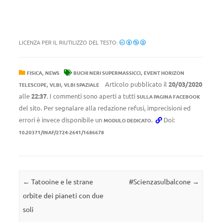
LICENZA PER IL RIUTILIZZO DEL TESTO:
,
,
FISICA
NEWS
BUCHI NERI SUPERMASSICCI
EVENT HORIZON
,
,
Articolo pubblicato il
20/03/2020
TELESCOPE
VLBI
VLBI SPAZIALE
alle
22:37
. I commenti sono aperti a tutti
SULLA PAGINA FACEBOOK
del sito. Per segnalare alla redazione refusi, imprecisioni ed
errori è invece disponibile un
.
Doi:
MODULO DEDICATO
10.20371/INAF/2724-2641/1686678
Navigazione articolo
←
Tatooine e le strane
#Scienzasulbalcone
→
orbite dei pianeti con due
soli