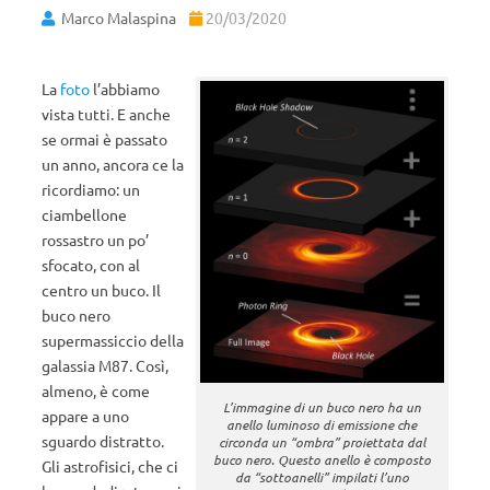
Marco Malaspina
20/03/2020
La
foto
l’abbiamo
vista tutti. E anche
se ormai è passato
un anno, ancora ce la
ricordiamo: un
ciambellone
rossastro un po’
sfocato, con al
centro un buco. Il
buco nero
supermassiccio della
galassia M87. Così,
almeno, è come
L’immagine di un buco nero ha un
appare a uno
anello luminoso di emissione che
sguardo distratto.
circonda un “ombra” proiettata dal
buco nero. Questo anello è composto
Gli astrofisici, che ci
da “sottoanelli” impilati l’uno