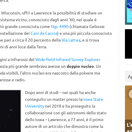
erca.
 Wisconsin, offrì a Lawrence la possibilità di studiare un
sistema vicino, conosciuto dagli anni ’60, nel quale è
a più grande conosciuta come
Ngc 4490
(chiamata
Galassia
costellazione dei
Cani da Caccia
) e una più piccola conosciuta
e pari a circa il 20 percento della
Via Lattea
, e si trova
i di anni luce dalla Terra.
ni a infrarossi del
Wide-field Infrared Survey Explorer
lassia più grande sembrava avesse un
doppio nucleo
. Un
a visibili, l’altro nucleo era nascosto dalla polvere ma
A
rosse e radio.
Dopo anni di studi – nei quali ha anche
conseguito un master presso la
Iowa State
University
nel 2018 e ha proseguito la
collaborazione con gli astronomi dello stato
dello Iowa – Lawrence, a 77 anni, è il primo
L’
autore di un articolo che dimostra come la
ag