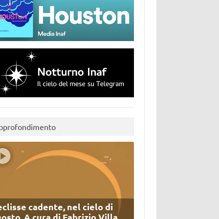
pprofondimento
eclisse cadente, nel cielo di
osto. A cura di Fabrizio Villa