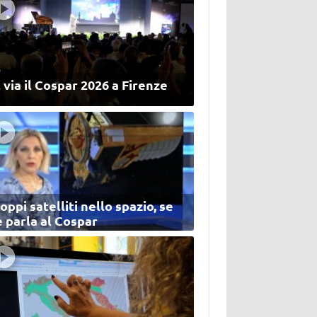
 via il Cospar 2026 a Firenze
oppi satelliti nello spazio, se
 parla al Cospar