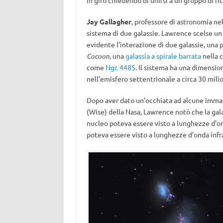
in giro chiedendo di unirsi a un gruppo di ric
Jay Gallagher
, professore di astronomia nel
sistema di due galassie. Lawrence scelse un 
evidente l’interazione di due galassie, un
Cocoon,
una
galassia a spirale barrata
nella 
come
Ngc 4485
. Il sistema ha una dimension
nell’emisfero settentrionale a circa 30 milion
Dopo aver dato un’occhiata ad alcune immagi
(Wise) della Nasa, Lawrence notò che la ga
nucleo poteva essere visto a lunghezze d’ond
poteva essere visto a lunghezze d’onda infra