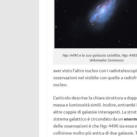
Ngc 4490 e la sua galassia satellite, Ngc 4485.
Wikimedia Commons
aver visto l’altro nucleo con i radiotelesco
osservazioni nel visibile con quelle a radiof
nucleo.
L’articolo descrive la chiara struttura a do
massa e luminosità simili. Inoltre, entrambi 
altre coppie di galassie interagenti. La str
sistema galattico è circondato da un
enorme
delle osservazioni è che Ngc 4490 sia essa st
collisione molto più antica di due galassie. 