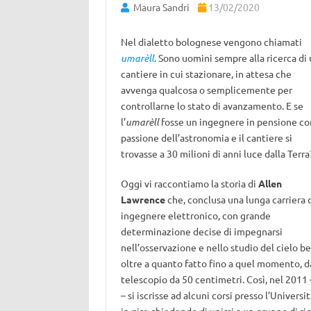
Maura Sandri
13/02/2020
Nel dialetto bolognese vengono chiamati
umarèll
. Sono uomini sempre alla ricerca di
cantiere in cui stazionare, in attesa che
avvenga qualcosa o semplicemente per
controllarne lo stato di avanzamento. E se
l’
umarèll
fosse un ingegnere in pensione co
passione dell’astronomia e il cantiere si
trovasse a 30 milioni di anni luce dalla Terra
Oggi vi raccontiamo la storia di
Allen
Lawrence
che, conclusa una lunga carriera 
ingegnere elettronico, con grande
determinazione decise di impegnarsi
nell’osservazione e nello studio del cielo b
oltre a quanto fatto fino a quel momento, d
telescopio da 50 centimetri. Così, nel 2011 
– si iscrisse ad alcuni corsi presso l’Unive