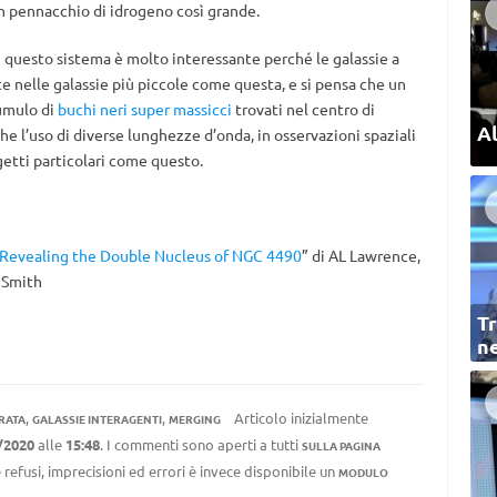
n pennacchio di idrogeno così grande.
i questo sistema è molto interessante perché le galassie a
 nelle galassie più piccole come questa, e si pensa che un
umulo di
buchi neri super massicci
trovati nel centro di
Al
che l’uso di diverse lunghezze d’onda, in osservazioni spaziali
getti particolari come questo.
Revealing the Double Nucleus of NGC 4490
” di AL Lawrence,
. Smith
Tr
ne
,
,
Articolo inizialmente
RATA
GALASSIE INTERAGENTI
MERGING
/2020
alle
15:48
. I commenti sono aperti a tutti
SULLA PAGINA
 refusi, imprecisioni ed errori è invece disponibile un
MODULO