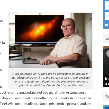
 un
V
n la
?
da
Allen Lawrence, un 77enne che ha conseguito un master in
astrofisica nel 2018, è il primo autore di un articolo dedicato
In
a una rara struttura a doppio nucleo presente in una nota
a 
galassia a noi vicina. Crediti: Christopher Gannon
en
a astronomo amatoriale, nel suo giardino in Arizona con un
S
– dopo 30 anni di attività nella propria società di consulenza
rsità del Wisconsin-Madison. Non ci mise molto prima di andare