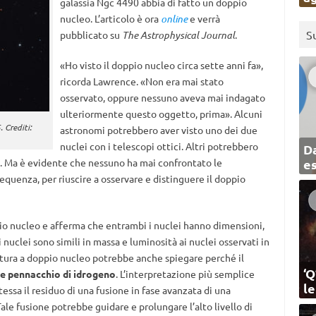
galassia Ngc 4490 abbia di fatto un doppio
nucleo. L’articolo è ora
online
e verrà
S
pubblicato su
The Astrophysical Journal
.
«Ho visto il doppio nucleo circa sette anni fa»,
ricorda Lawrence. «Non era mai stato
osservato, oppure nessuno aveva mai indagato
ulteriormente questo oggetto, prima». Alcuni
 Crediti:
astronomi potrebbero aver visto uno dei due
nuclei con i telescopi ottici. Altri potrebbero
Da
pi. Ma è evidente che nessuno ha mai confrontato le
e
requenza, per riuscire a osservare e distinguere il doppio
ppio nucleo e afferma che entrambi i nuclei hanno dimensioni,
i nuclei sono simili in massa e luminosità ai nuclei osservati in
uttura a doppio nucleo potrebbe anche spiegare perché il
‘Q
 pennacchio di idrogeno
. L’interpretazione più semplice
l
essa il residuo di una fusione in fase avanzata di una
Tale fusione potrebbe guidare e prolungare l’alto livello di