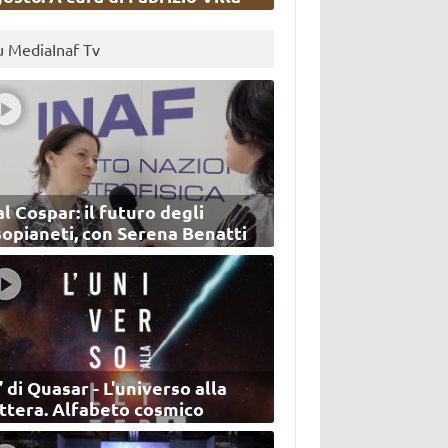
u MediaInaf Tv
l Cospar: il futuro degli
sopianeti, con Serena Benatti
’ di Quasar - L'universo alla
ettera. Alfabeto cosmico