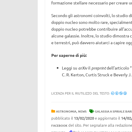
formazione stellare necessario per creare u
Secondo gli astronomi coinvolti, lo studio d
doppio nucleo sono molto rare, specialmente
doppio nucleo potrebbe contribuire all’acc
alcune galassie. Inoltre, lo studio dimostra 
e terrestri, può davvero aiutarci a capire og
Per saperne di più:
Leggi su
arXiv
il
preprint
dell’articolo “
C. R. Kerton, Curtis Struck e Beverly J
LICENZA PER IL RIUTILIZZO DEL TESTO:
,
ASTRONOMIA
NEWS
GALASSIA A SPIRALE BAR
pubblicato il
13/02/2020
e aggiornato il
14/02
del sito. Per segnalare alla redazione
FACEBOOK