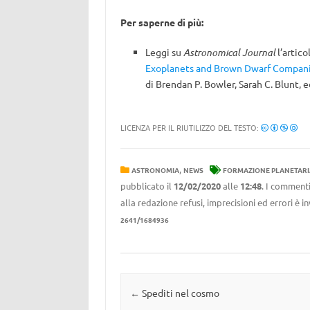
Per saperne di più:
Leggi su
Astronomical Journal
l’artico
Exoplanets and Brown Dwarf Companio
di
Brendan P. Bowler
,
Sarah C. Blunt
, 
LICENZA PER IL RIUTILIZZO DEL TESTO:
,
ASTRONOMIA
NEWS
FORMAZIONE PLANETARI
pubblicato il
12/02/2020
alle
12:48
. I commenti
alla redazione refusi, imprecisioni ed errori è 
2641/1684936
Navigazione articolo
←
Spediti nel cosmo