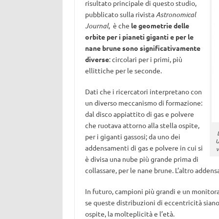
risultato principale di questo studio,
pubblicato sulla rivista
Astronomical
Journal
, è che
le geometrie delle
orbite per i pianeti giganti e per le
nane brune sono significativamente
diverse
: circolari per i primi, più
ellittiche per le seconde.
Dati che i ricercatori interpretano con
un diverso meccanismo di formazione:
dal disco appiattito di gas e polvere
che ruotava attorno alla stella ospite,
per i giganti gassosi; da uno dei
U
addensamenti di gas e polvere in cui si
v
è divisa una nube più grande prima di
collassare, per le nane brune. L’altro addens
In futuro, campioni più grandi e un monitorag
se queste distribuzioni di eccentricità siano
ospite, la molteplicità e l’età.