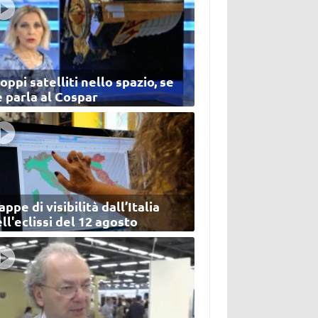
oppi satelliti nello spazio, se
 parla al Cospar
ppe di visibilità dall’Italia
ll'eclissi del 12 agosto