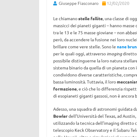
Giuseppe Fiasconaro
12/02/2020
Le chiamano
stelle fallite
, una classe di ogg
massicci dei pianeti giganti – hanno masse
tra le 13 e le 75 masse gioviane – non abbas
però, da accendere la fusione nei loro nucle
brillare come vere stelle. Sono le
nane brun
per le quali oggi, attraverso
imaging
diretto
possibile distinguerne la loro natura stellar
sistema binario da quella di un pianeta con i
condividono diverse caratteristiche, compre
bassa luminosità. Tuttavia, il loro
meccanis
formazione
, e ciò che lo differenzia rispet
di esopianeti giganti gassosi, non è ancora 
Adesso, una squadra di astronomi guidata d
Bowler
dell’Università del Texas, ad Austin,
utilizzando la tecnica dell’imaging diretto c
telescopio Keck Observatory e il Subaru Te