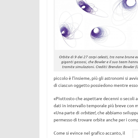
Orbite di 9 dei 27 corpi celesti, tra nane brune 
giganti gassosi, che Bowler e il suo team han
tramite simulazioni. Crediti: Brendan Bowler (
piccolo è l’insieme, più gli astronomi si av
di ciascun oggetto possiedono mentre esso o
«Piuttosto che aspettare decenni o secoli 
dati in intervallo temporale più breve con m
«Una parte di
orbitize!
, che abbiamo sviluppa
permesso di trovare orbite anche per i comp
Come si evince nel grafico accanto, il