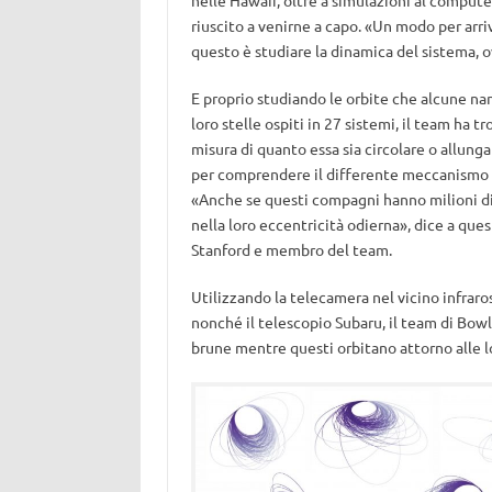
nelle Hawaii, oltre a simulazioni al computer
riuscito a venirne a capo. «Un modo per arri
questo è studiare la dinamica del sistema, 
E proprio studiando le orbite che alcune na
loro stelle ospiti in 27 sistemi, il team ha t
misura di quanto essa sia circolare o allungat
per comprendere il differente meccanismo di
«Anche se questi compagni hanno milioni di 
nella loro eccentricità odierna», dice a que
Stanford e membro del team.
Utilizzando la telecamera nel vicino infraro
nonché il telescopio Subaru, il team di Bow
brune mentre questi orbitano attorno alle lo