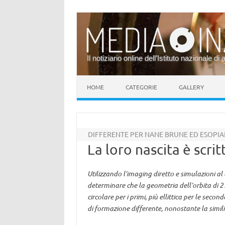
Il notiziario online dell’Istituto nazionale di 
Vai al contenuto
HOME
CATEGORIE
GALLERY
DIFFERENTE PER NANE BRUNE ED ESOPIA
La loro nascita è scri
Utilizzando l’imaging diretto e simulazioni a
determinare che la geometria dell’orbita di 27
circolare per i primi, più ellittica per le se
di formazione differente, nonostante la simili