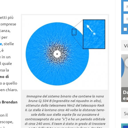
etti più
 comprese
tanza,
i per
e
, stelle
V
, è
e in un
l quale
sa la
mo di
to a quello
ben chiaro.
Da
Immagine del sistema binario che contiene la nana
e
bruna Gj 504 B (ingrandita nel riquadro in alto),
a
Brendan
ottenuta dalla telecamera Nirc2 del telescopio Keck
II. La stella è lontana circa 40 volte la distanza terra-
S
sole dalla sua stella ospite (la cui posizione è
on il
contrassegnata da una “x”) e ha un periodo orbitale
lescope,
di circa 240 anni. Il team è stato in grado di tracciare