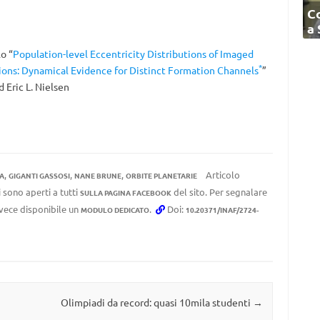
C
a
lo “
Population-level Eccentricity Distributions of Imaged
*
ns: Dynamical Evidence for Distinct Formation Channels
”
ed
Eric L. Nielsen
,
,
,
Articolo
A
GIGANTI GASSOSI
NANE BRUNE
ORBITE PLANETARIE
 sono aperti a tutti
del sito. Per segnalare
SULLA PAGINA FACEBOOK
invece disponibile un
.
Doi:
MODULO DEDICATO
10.20371/INAF/2724-
Olimpiadi da record: quasi 10mila studenti
→