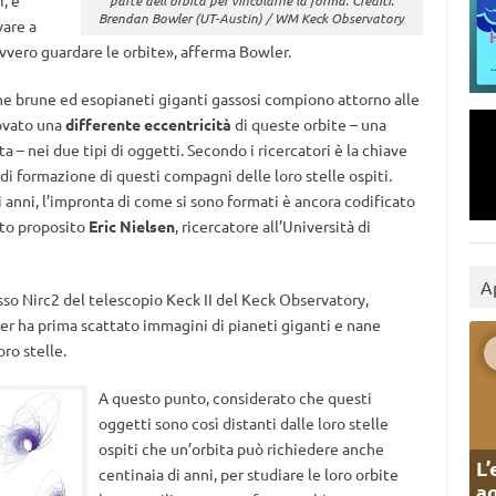
, è
parte dell’orbita per vincolarne la forma. Crediti:
Brendan Bowler (UT-Austin) / WM Keck Observatory
vare a
ovvero guardare le orbite», afferma Bowler.
ne brune ed esopianeti giganti gassosi compiono attorno alle
rovato una
differente eccentricità
di queste orbite – una
a – nei due tipi di oggetti. Secondo i ricercatori è la chiave
 formazione di questi compagni delle loro stelle ospiti.
anni, l’impronta di come si sono formati è ancora codificato
sto proposito
Eric Nielsen
, ricercatore all’Università di
A
sso Nirc2 del telescopio Keck II del Keck Observatory,
ler ha prima scattato immagini di pianeti giganti e nane
ro stelle.
A questo punto, considerato che questi
oggetti sono così distanti dalle loro stelle
ospiti che un’orbita può richiedere anche
L’
centinaia di anni, per studiare le loro orbite
ag