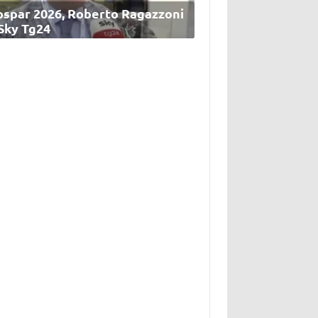
ospar 2026, Roberto Ragazzoni
 Sky Tg24