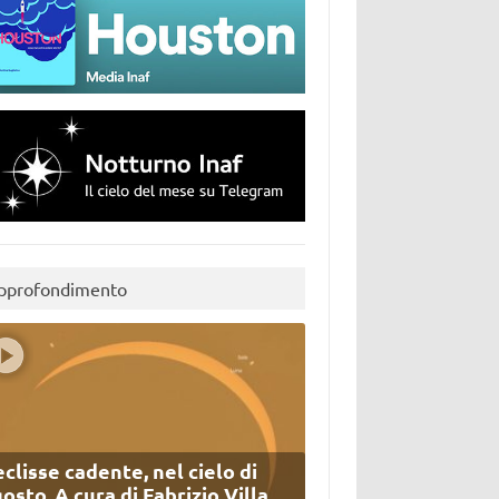
pprofondimento
eclisse cadente, nel cielo di
osto. A cura di Fabrizio Villa