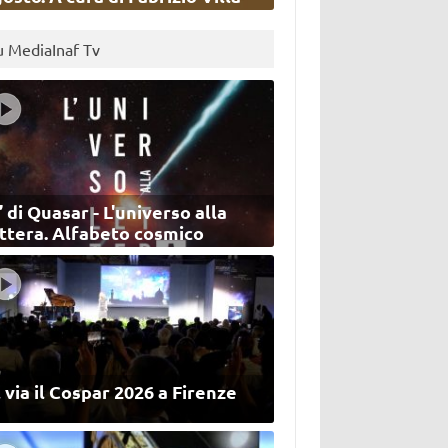
u MediaInaf Tv
’ di Quasar - L'universo alla
ettera. Alfabeto cosmico
 via il Cospar 2026 a Firenze