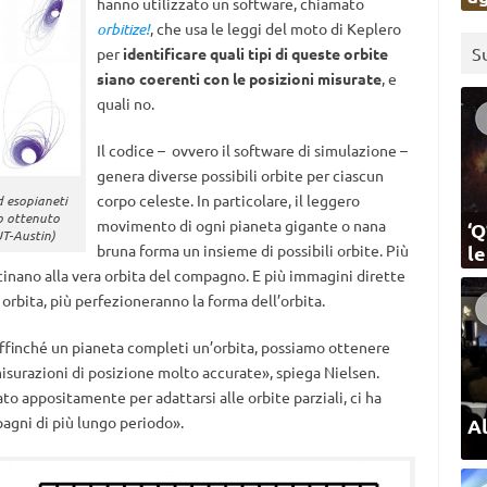
hanno utilizzato un software, chiamato
orbitize!
, che usa le leggi del moto di Keplero
S
per
identificare quali tipi di queste orbite
siano coerenti con le posizioni misurate
, e
quali no.
Il codice – ovvero il software di simulazione –
genera diverse possibili orbite per ciascun
corpo celeste. In particolare, il leggero
ed esopianeti
no ottenuto
movimento di ogni pianeta gigante o nana
‘Q
UT-Austin)
bruna forma un insieme di possibili orbite. Più
l
vicinano alla vera orbita del compagno. E più immagini dirette
rbita, più perfezioneranno la forma dell’orbita.
affinché un pianeta completi un’orbita, possiamo ottenere
isurazioni di posizione molto accurate», spiega Nielsen.
to appositamente per adattarsi alle orbite parziali, ci ha
agni di più lungo periodo».
Al