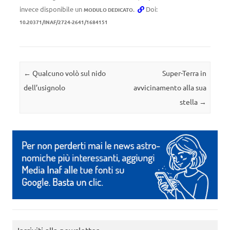
invece disponibile un
.
Doi:
MODULO DEDICATO
10.20371/INAF/2724-2641/1684151
Navigazione articolo
←
Qualcuno volò sul nido
Super-Terra in
dell’usignolo
avvicinamento alla sua
stella
→