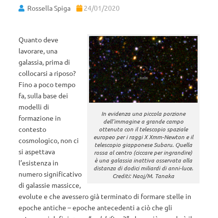
Rossella Spiga
24/01/2020
Quanto deve
lavorare, una
galassia, prima di
collocarsi a riposo?
Fino a poco tempo
fa, sulla base dei
modelli di
In evidenza una piccola porzione
formazione in
dell’immagine a grande campo
contesto
ottenuta con il telescopio spaziale
europeo per i raggi X Xmm-Newton e il
cosmologico, non ci
telescopio giapponese Subaru. Quella
si aspettava
rossa al centro (ciccare per ingrandire)
è una galassia inattiva osservata alla
l’esistenza in
distanza di dodici miliardi di anni-luce.
numero significativo
Crediti: Naoj/M. Tanaka
di galassie massicce,
evolute e che avessero già terminato di formare stelle in
epoche antiche – epoche antecedenti a ciò che gli