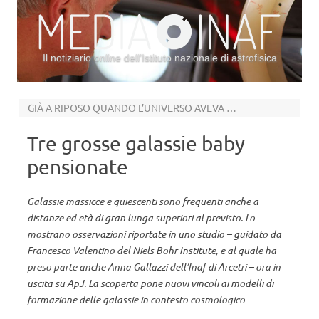
Il notiziario online dell’Istituto nazionale di astrofisica
Vai al contenuto
GIÀ A RIPOSO QUANDO L’UNIVERSO AVEVA 1.5 MILIARDI DI ANNI
Tre grosse galassie baby
pensionate
Galassie massicce e quiescenti sono frequenti anche a
distanze ed età di gran lunga superiori al previsto. Lo
mostrano osservazioni riportate in uno studio – guidato da
Francesco Valentino del Niels Bohr Institute, e al quale ha
preso parte anche Anna Gallazzi dell’Inaf di Arcetri – ora in
uscita su ApJ. La scoperta pone nuovi vincoli ai modelli di
formazione delle galassie in contesto cosmologico