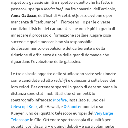
rispetto a galassie simili e rispetto a quello che ha fatto in
passato», speiga a
Media Inaf
una fra coautrici dell’articolo,
Anna Gallazzi
, dell’Inaf di Arcetri. «Questo avviene o per
mancanza di “carburante” – l’idrogeno – o per le diverse
condizioni fisiche del carburante, che non è più in grado di
innescare il processo di formazione stellare. Capire cosa
succede e quale meccanismo sia responsabile
dell’esaurimento o espulsione del carburante o della
riduzione di efficienza è una delle grandi domande che
riguardano l’evoluzione delle galassie».
Le tre galassie oggetto dello studio sono state selezionate
come candidate ad alto
redshift
e quiescenti sulla base dei
loro colori. Per ottenere spettri in grado di determinarne la
distanza sono stati mobilitati due strumenti: lo
spettrografo infrarosso
Mosfire
, installato su uno dei
telescopi Keck
, alle Hawaii, e
X-Shoote
r montato su
Kueyen, uno dei quattro telescopi europei del
Very Large
Telescope
in Cile. Ottenere spettroscopia di qualità per
oggetti così distanti – e quindi deboli – è particolarmente