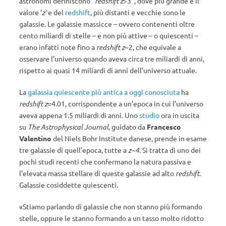
astronomi definiscono “
redshift z
>3”, dove più grande è il
valore ‘
z’
e del
redshift
, più distanti e vecchie sono le
galassie. Le galassie massicce – ovvero contenenti oltre
cento miliardi di stelle – e non più attive – o quiescenti –
erano infatti note fino a
redshift z
~2, che equivale a
osservare l’universo quando aveva circa tre miliardi di anni,
rispetto ai quasi 14 miliardi di anni dell’universo attuale.
La
galassia quiescente più antica a oggi conosciuta
ha
redshift z
=4.01, corrispondente a un’epoca in cui l’universo
aveva appena 1.5 miliardi di anni. Uno
studio
ora in uscita
su
The Astrophysical Journal
, guidato da
Francesco
Valentino
del Niels Bohr Institute danese, prende in esame
tre galassie di quell’epoca, tutte a
z~4
. Si tratta di uno dei
pochi studi recenti che confermano la natura passiva e
l’elevata massa stellare di queste galassie ad alto
redshift
.
Galassie cosiddette quiescenti.
«Stiamo parlando di galassie che non stanno più formando
stelle, oppure le stanno formando a un tasso molto ridotto