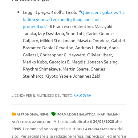
Leggi il
preprint
dell’articolo “
Quiescent galaxies 1.5
billion years after the Big Bang and their
progenitors
” di Francesco Valentino, Masayuki
Tanaka, Iary Davidzon, Sune Toft, Carlos Gomez-
Guijarro, Mikkel Stockmann, Masato Onodera, Gabriel
Brammer, Daniel Ceverino, Andreas L. Faisst, Anna
Gallazzi, Christopher C. Hayward, Olivier Ilbert,
Mariko Kubo, Georgios E. Magdis, Jonatan Selsing,
Rhythm Shimakawa, Martin Sparre, Charles
Steinhardt, Kiyoto Yabe e Johannes Zabl
LICENZA PER IL RIUTILIZZO DEL TESTO:
,
,
,
ASTRONOMIA
NEWS
FORMAZIONE GALATTICA
INAF
ITALIANI
,
Articolo pubblicato il
24/01/2020
alle
ALL'ESTERO
OA ARCETRI
13:09
. I commenti sono aperti a tutti
del
SULLA PAGINA FACEBOOK
sito. Per segnalare alla redazione refusi, imprecisioni ed errori è