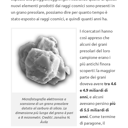
nuovi elementi prodotti dai raggi cosmici sono presenti in
un grano presolare, possiamo dire per quanto tempo è
stato esposto ai raggi cosmici, e quindi quanti anni ha.
I ricercatori hanno
così appreso che
alcuni dei grani
presolari del loro
campione erano i
più antichi finora
scoperti: la maggior
parte dei grani
doveva avere
tra 4.6
e 4.9 miliardi di
anni
, e alcuni
Microfotografia elettronica a
avevano persino
più
scansione di un grano presolare
datato al carburo di silicio. La
di 5.5 miliardi di
dimensione più lunga del grano è pari
anni
. Come termine
a 8 micrometri. Crediti: Janaína N.
Ávila
di paragone, il