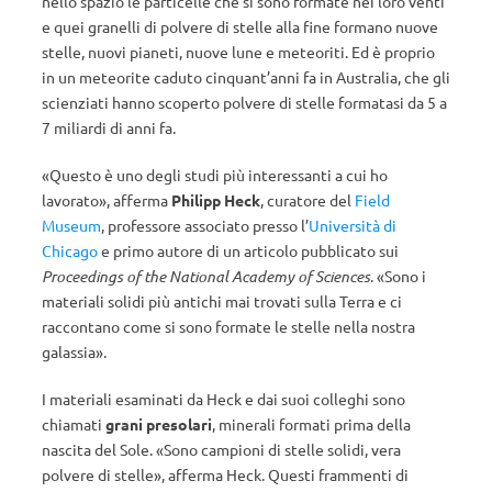
nello spazio le particelle che si sono formate nei loro venti
e quei granelli di polvere di stelle alla fine formano nuove
stelle, nuovi pianeti, nuove lune e meteoriti. Ed è proprio
in un meteorite caduto cinquant’anni fa in Australia, che gli
scienziati hanno scoperto polvere di stelle formatasi da 5 a
7 miliardi di anni fa.
«Questo è uno degli studi più interessanti a cui ho
lavorato», afferma
Philipp Heck
, curatore del
Field
Museum
, professore associato presso l’
Università di
Chicago
e primo autore di un articolo pubblicato sui
Proceedings of the National Academy of Sciences
. «Sono i
materiali solidi più antichi mai trovati sulla Terra e ci
raccontano come si sono formate le stelle nella nostra
galassia».
I materiali esaminati da Heck e dai suoi colleghi sono
chiamati
grani presolari
, minerali formati prima della
nascita del Sole. «Sono campioni di stelle solidi, vera
polvere di stelle», afferma Heck. Questi frammenti di