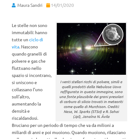
Maura Sandri
14/01/2020
Le stelle non sono
immutabili: hanno
tutte un
ciclo di
vita
. Nascono
quando granelli di
polvere e gas che
fluttuano nello
spazio si incontrano,
I venti stellari ricchi di polvere, simili a
si uniscono e
quelli prodotti dalla Nebulosa Uovo
collassano l’uno
raffigurata in questa immagine, sono
sull’altro,
una fonte plausibile dei grani presolari
di carburo di silicio trovati in meteoriti
aumentando la
come quello di Murchison. Crediti:
densità e
Nasa, W. Sparks (STScI) e R. Sahai
(Jpl), Janaína N. Ávila
riscaldandosi.
Bruciano per un periodo di tempo che va da milioni a
miliardi di anni e poi muoiono. Quando muoiono, rilasciano