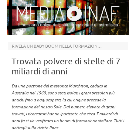
Il notiziario online dell’Istituto nazionale di astrofisica
Vai al contenuto
RIVELA UN BABY BOOM NELLA FORMAZIONE STELLARE
Trovata polvere di stelle di 7
miliardi di anni
Da una porzione del meteorite Murchison, caduto in
Australia nel 1969, sono stati isolati i grani presolari più
antichi fino a oggi scoperti, la cui origine precede la
formazione del nostro Sole. Dal numero elevato di grani
trovati, i ricercatori hanno ipotizzato che circa 7 miliardi di
anni fa si sia verificato un boom di formazione stellare. Tutti i
dettagli sulla rivista Pnas