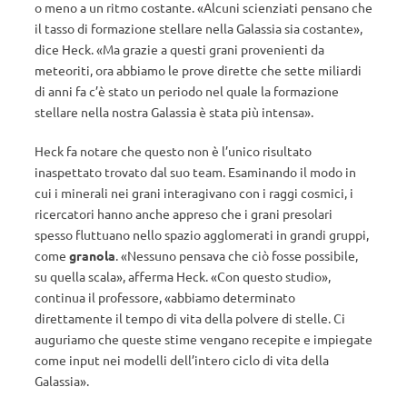
o meno a un ritmo costante. «Alcuni scienziati pensano che
il tasso di formazione stellare nella Galassia sia costante»,
dice Heck. «Ma grazie a questi grani provenienti da
meteoriti, ora abbiamo le prove dirette che sette miliardi
di anni fa c’è stato un periodo nel quale la formazione
stellare nella nostra Galassia è stata più intensa».
Heck fa notare che questo non è l’unico risultato
inaspettato trovato dal suo team. Esaminando il modo in
cui i minerali nei grani interagivano con i raggi cosmici, i
ricercatori hanno anche appreso che i grani presolari
spesso fluttuano nello spazio agglomerati in grandi gruppi,
come
granola
. «Nessuno pensava che ciò fosse possibile,
su quella scala», afferma Heck. «Con questo studio»,
continua il professore, «abbiamo determinato
direttamente il tempo di vita della polvere di stelle. Ci
auguriamo che queste stime vengano recepite e impiegate
come input nei modelli dell’intero ciclo di vita della
Galassia».