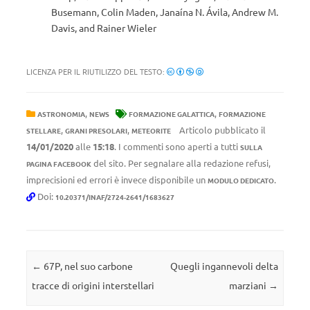
Busemann, Colin Maden, Janaína N. Ávila, Andrew M.
Davis, and Rainer Wieler
LICENZA PER IL RIUTILIZZO DEL TESTO:
,
,
ASTRONOMIA
NEWS
FORMAZIONE GALATTICA
FORMAZIONE
,
,
Articolo pubblicato il
STELLARE
GRANI PRESOLARI
METEORITE
14/01/2020
alle
15:18
. I commenti sono aperti a tutti
SULLA
del sito. Per segnalare alla redazione refusi,
PAGINA FACEBOOK
imprecisioni ed errori è invece disponibile un
.
MODULO DEDICATO
Doi:
10.20371/INAF/2724-2641/1683627
Navigazione articolo
←
67P, nel suo carbone
Quegli ingannevoli delta
tracce di origini interstellari
marziani
→