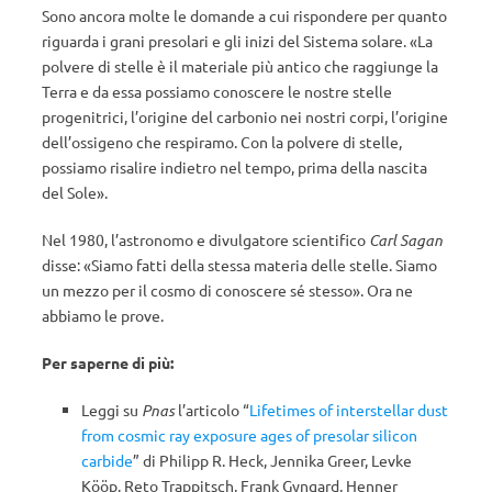
Sono ancora molte le domande a cui rispondere per quanto
riguarda i grani presolari e gli inizi del Sistema solare. «La
polvere di stelle è il materiale più antico che raggiunge la
Terra e da essa possiamo conoscere le nostre stelle
progenitrici, l’origine del carbonio nei nostri corpi, l’origine
dell’ossigeno che respiramo. Con la polvere di stelle,
possiamo risalire indietro nel tempo, prima della nascita
del Sole».
Nel 1980, l’astronomo e divulgatore scientifico
Carl Sagan
disse: «Siamo fatti della stessa materia delle stelle. Siamo
un mezzo per il cosmo di conoscere sé stesso». Ora ne
abbiamo le prove.
Per saperne di più:
Leggi su
Pnas
l’articolo “
Lifetimes of interstellar dust
from cosmic ray exposure ages of presolar silicon
carbide
” di Philipp R. Heck, Jennika Greer, Levke
Kööp, Reto Trappitsch, Frank Gyngard, Henner