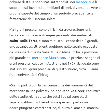
polvere di stelle sono stati intrappolati nei
meteoriti
, e lì
sono rimasti invariati per miliardi di anni, diventando vere e
proprie capsule del tempo di un periodo precedente la
formazione del Sistema solare.
Ma i grani presolari sono difficili da trovare. Sono rari,
trovati solo in circa il cinque percento dei meteoriti
caduti sulla Terra
, e sono minuscoli: cento dei più grandi,
uno accanto all’altro, entrerebbero nello spazio occupato
da una riga di questa frase. Il Field Museum ha la porzione
più grande del
meteorite Murchison
, un prezioso scrigno di
grani presolari caduto in Australia nel 1969, dal quale sono
stati isolati i grani presolari di questo studio, circa 30 anni
fa, all’università di Chicago.
«Siamo partiti con la frantumazione dei frammenti del
meteorite in una polvere», spiega
Jennika Greer
, coautrice
dello studio. «Una volta che tutti i pezzi sono stati
separati, abbiamo ottenuto una specie di pasta con un
odore pungente caratteristico, di burro di arachidi marcio».