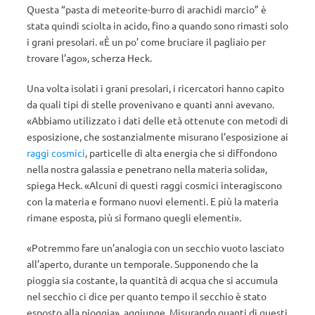
Questa “pasta di meteorite-burro di arachidi marcio” è
stata quindi sciolta in acido, fino a quando sono rimasti solo
i grani presolari. «È un po’ come bruciare il pagliaio per
trovare l’ago», scherza Heck.
Una volta isolati i grani presolari, i ricercatori hanno capito
da quali tipi di stelle provenivano e quanti anni avevano.
«Abbiamo utilizzato i dati delle età ottenute con metodi di
esposizione, che sostanzialmente misurano l’esposizione ai
raggi cosmici
, particelle di alta energia che si diffondono
nella nostra galassia e penetrano nella materia solida»,
spiega Heck. «Alcuni di questi raggi cosmici interagiscono
con la materia e formano nuovi elementi. E più la materia
rimane esposta, più si formano quegli elementi».
«Potremmo fare un’analogia con un secchio vuoto lasciato
all’aperto, durante un temporale. Supponendo che la
pioggia sia costante, la quantità di acqua che si accumula
nel secchio ci dice per quanto tempo il secchio è stato
esposto alla pioggia», aggiunge. Misurando quanti di questi