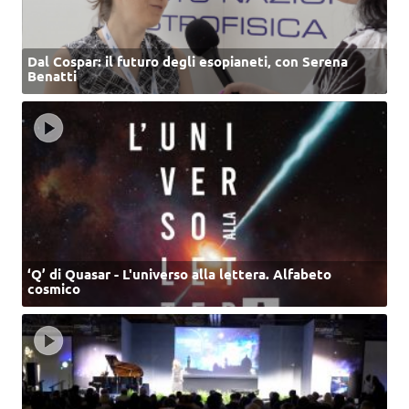
Dal Cospar: il futuro degli esopianeti, con Serena
Benatti
‘Q’ di Quasar - L'universo alla lettera. Alfabeto
cosmico