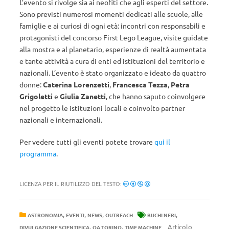
L’evento si rivolge sia ai neofiti che agli esperti del settore.
Sono previsti numerosi momenti dedicati alle scuole, alle
famiglie e ai curiosi di ogni età: incontri con responsabili e
protagonisti del concorso First Lego League, visite guidate
alla mostra e al planetario, esperienze di realtà aumentata
e tante attività a cura di enti ed istituzioni del territorio e
nazionali. L’evento è stato organizzato e ideato da quattro
donne:
Caterina Lorenzetti
,
Francesca Tezza
,
Petra
Grigoletti
e
Giulia Zanetti
, che hanno saputo coinvolgere
nel progetto le istituzioni locali e coinvolto partner
nazionali e internazionali.
Per vedere tutti gli eventi potete trovare
qui il
programma
.
LICENZA PER IL RIUTILIZZO DEL TESTO:
,
,
,
,
ASTRONOMIA
EVENTI
NEWS
OUTREACH
BUCHI NERI
,
,
Articolo
DIVULGAZIONE SCIENTIFICA
OA TORINO
TIME MACHINE