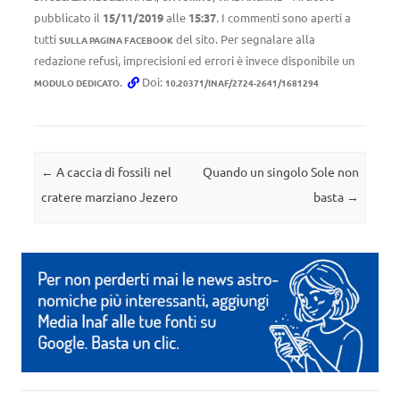
pubblicato il
15/11/2019
alle
15:37
. I commenti sono aperti a
tutti
del sito. Per segnalare alla
SULLA PAGINA FACEBOOK
redazione refusi, imprecisioni ed errori è invece disponibile un
.
Doi:
MODULO DEDICATO
10.20371/INAF/2724-2641/1681294
Navigazione articolo
←
A caccia di fossili nel
Quando un singolo Sole non
cratere marziano Jezero
basta
→