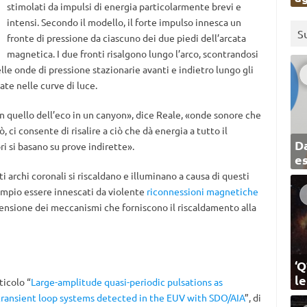
stimolati da impulsi di energia particolarmente brevi e
intensi. Secondo il modello, il forte impulso innesca un
S
fronte di pressione da ciascuno dei due piedi dell’arcata
magnetica. I due fronti risalgono lungo l’arco, scontrandosi
le onde di pressione stazionarie avanti e indietro lungo gli
ate nelle curve di luce.
 quello dell’eco in un canyon», dice Reale, «onde sonore che
, ci consente di risalire a ciò che dà energia a tutto il
Da
i si basano su prove indirette».
e
i archi coronali si riscaldano e illuminano a causa di questi
empio essere innescati da violente
riconnessioni magnetiche
prensione dei meccanismi che forniscono il riscaldamento alla
‘Q
l
rticolo “
Large-amplitude quasi-periodic pulsations as
 transient loop systems detected in the EUV with SDO/AIA
”, di