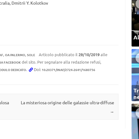
ralia, Dmitrii Y. Kolotkov
Al
,
,
Articolo pubblicato il
29/10/2019
alle
AF
OA PALERMO
SOLE
del sito. Per segnalare alla redazione refusi,
NA FACEBOOK
.
Doi:
ODULO DEDICATO
10.20371/INAF/2724-2641/1680756
Tr
ne
ulosa
La misteriosa origine delle galassie ultra-diffuse
→