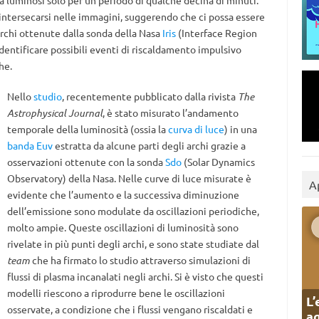
ma luminosi solo per un periodo di qualche decina di minuti.
e intersecarsi nelle immagini, suggerendo che ci possa essere
archi ottenute dalla sonda della Nasa
Iris
(Interface Region
entificare possibili eventi di riscaldamento impulsivo
he.
Nello
studio
, recentemente pubblicato dalla rivista
The
Astrophysical Journal
, è stato misurato l’andamento
temporale della luminosità (ossia la
curva di luce
) in una
banda Euv
estratta da alcune parti degli archi grazie a
osservazioni ottenute con la sonda
Sdo
(Solar Dynamics
Observatory) della Nasa. Nelle curve di luce misurate è
A
evidente che l’aumento e la successiva diminuzione
dell’emissione sono modulate da oscillazioni periodiche,
molto ampie. Queste oscillazioni di luminosità sono
rivelate in più punti degli archi, e sono state studiate dal
team
che ha firmato lo studio attraverso simulazioni di
flussi di plasma incanalati negli archi. Si è visto che questi
modelli riescono a riprodurre bene le oscillazioni
L’
osservate, a condizione che i flussi vengano riscaldati e
ag