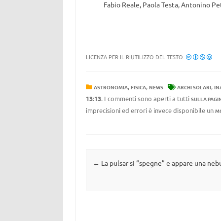
Fabio Reale, Paola Testa, Antonino Pet
LICENZA PER IL RIUTILIZZO DEL TESTO:
,
,
,
ASTRONOMIA
FISICA
NEWS
ARCHI SOLARI
IN
13:13
. I commenti sono aperti a tutti
SULLA PAGI
imprecisioni ed errori è invece disponibile un
M
Navigazione articolo
←
La pulsar si “spegne” e appare una neb