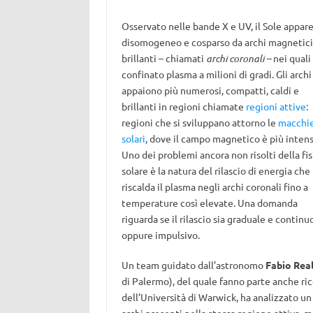
Osservato nelle bande X e UV, il Sole appar
disomogeneo e cosparso da archi magnetici
brillanti – chiamati
archi coronali –
nei quali
confinato plasma a milioni di gradi. Gli archi
appaiono più numerosi, compatti, caldi e
brillanti in regioni chiamate
regioni attive
:
regioni che si sviluppano attorno le
macchi
solari
, dove il campo magnetico è più intens
Uno dei problemi ancora non risolti della fis
solare è la natura del rilascio di energia che
riscalda il plasma negli archi coronali fino a
temperature così elevate. Una domanda
riguarda se il rilascio sia graduale e continuo
oppure impulsivo.
Un team guidato dall’astronomo
Fabio Rea
di Palermo), del quale fanno parte anche ri
dell’Università di Warwick, ha analizzato un 