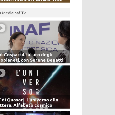
u MediaInaf Tv
l Cospar: il futuro degli
sopianeti, con Serena Benatti
’ di Quasar - L'universo alla
ettera. Alfabeto cosmico