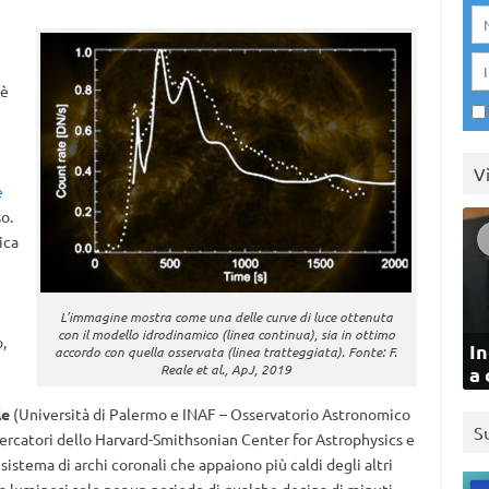
e
 è
V
e
o.
ica
L’immagine mostra come una delle curve di luce ottenuta
con il modello idrodinamico (linea continua), sia in ottimo
,
In
accordo con quella osservata (linea tratteggiata). Fonte: F.
Reale et al., ApJ, 2019
a 
le
(Università di Palermo e INAF – Osservatorio Astronomico
S
cercatori dello Harvard-Smithsonian Center for Astrophysics e
sistema di archi coronali che appaiono più caldi degli altri