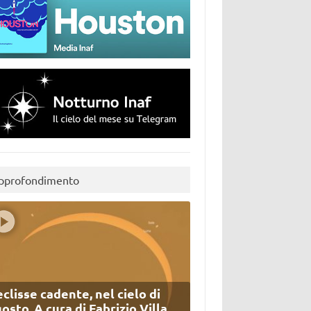
pprofondimento
eclisse cadente, nel cielo di
osto. A cura di Fabrizio Villa