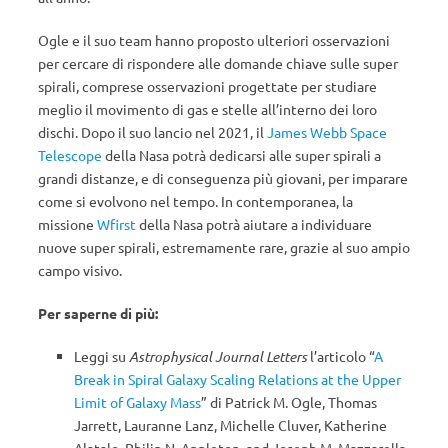
Ogle e il suo team hanno proposto ulteriori osservazioni
per cercare di rispondere alle domande chiave sulle super
spirali, comprese osservazioni progettate per studiare
meglio il movimento di gas e stelle all’interno dei loro
dischi. Dopo il suo lancio nel 2021, il
James Webb Space
Telescope
della Nasa potrà dedicarsi alle super spirali a
grandi distanze, e di conseguenza più giovani, per imparare
come si evolvono nel tempo. In contemporanea, la
missione
Wfirst
della Nasa potrà aiutare a individuare
nuove super spirali, estremamente rare, grazie al suo ampio
campo visivo.
Per saperne di più:
Leggi su
Astrophysical Journal Letters
l’articolo “
A
Break in Spiral Galaxy Scaling Relations at the Upper
Limit of Galaxy Mass
” di Patrick M. Ogle, Thomas
Jarrett, Lauranne Lanz, Michelle Cluver, Katherine