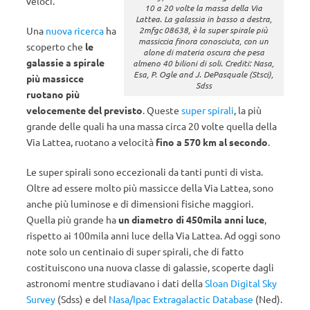
veloci.
10 a 20 volte la massa della Via
Lattea. La galassia in basso a destra,
2mfgc 08638, è la super spirale più
Una
nuova ricerca
ha
massiccia finora conosciuta, con un
scoperto che
le
alone di materia oscura che pesa
galassie a spirale
almeno 40 bilioni di soli. Crediti: Nasa,
Esa, P. Ogle and J. DePasquale (Stsci),
più massicce
Sdss
ruotano più
velocemente del previsto
. Queste
super spirali
, la più
grande delle quali ha una massa circa 20 volte quella della
Via Lattea, ruotano a velocità
fino a 570 km al secondo
.
Le super spirali sono eccezionali da tanti punti di vista.
Oltre ad essere molto più massicce della Via Lattea, sono
anche più luminose e di dimensioni fisiche maggiori.
Quella più grande ha
un diametro di 450mila anni luce
,
rispetto ai 100mila anni luce della Via Lattea. Ad oggi sono
note solo un centinaio di super spirali, che di fatto
costituiscono una nuova classe di galassie, scoperte dagli
astronomi mentre studiavano i dati della
Sloan Digital Sky
Survey
(Sdss) e del
Nasa/Ipac Extragalactic Database
(Ned).