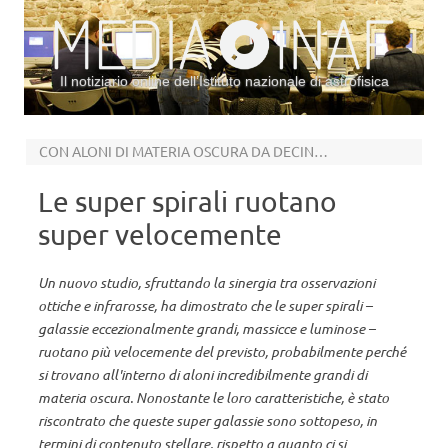
Il notiziario online dell’Istituto nazionale di astrofisica
Vai al contenuto
CON ALONI DI MATERIA OSCURA DA DECINE DI MILIARDI DI SOLI
Le super spirali ruotano
super velocemente
Un nuovo studio, sfruttando la sinergia tra osservazioni
ottiche e infrarosse, ha dimostrato che le super spirali –
galassie eccezionalmente grandi, massicce e luminose –
ruotano più velocemente del previsto, probabilmente perché
si trovano all'interno di aloni incredibilmente grandi di
materia oscura. Nonostante le loro caratteristiche, è stato
riscontrato che queste super galassie sono sottopeso, in
termini di contenuto stellare, rispetto a quanto ci si