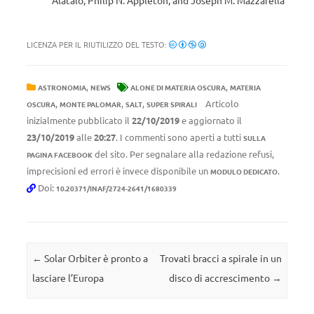
Alatalo, Philip N. Appleton, and Joseph M. Mazzarella
LICENZA PER IL RIUTILIZZO DEL TESTO:
,
,
ASTRONOMIA
NEWS
ALONE DI MATERIA OSCURA
MATERIA
,
,
,
Articolo
OSCURA
MONTE PALOMAR
SALT
SUPER SPIRALI
inizialmente pubblicato il
22/10/2019
e aggiornato il
23/10/2019
alle
20:27
. I commenti sono aperti a tutti
SULLA
del sito. Per segnalare alla redazione refusi,
PAGINA FACEBOOK
imprecisioni ed errori è invece disponibile un
.
MODULO DEDICATO
Doi:
10.20371/INAF/2724-2641/1680339
Navigazione articolo
←
Solar Orbiter è pronto a
Trovati bracci a spirale in un
lasciare l’Europa
disco di accrescimento
→