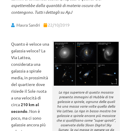
aspetterebbe dalla quantità di materia oscura che
contengono. Tutti i dettagli su ApJ
Maura Sandri
22/10/2019
Quanto è veloce una
galassia veloce? La
Via Lattea,
considerata una
galassia a spirale
media, in prossimità
del quartiere dove
risiede il Sole ruota
La riga superiore di questo mosaico
presenta immagini di Hubble di tre
a una velocità di
galassie a spirale, ognuna delle quali
circa
210 km al
ha una massa varie volte quella della
Via Lattea. La riga in basso mostra tre
secondo
. Non è
galassie a spirale ancora più massicce
poco, ma ci sono
che si qualificano come “super spirali”,
galassie ancora più
osservate dalla Sloan Digital Sky
Survey, la cui massa in genere va da