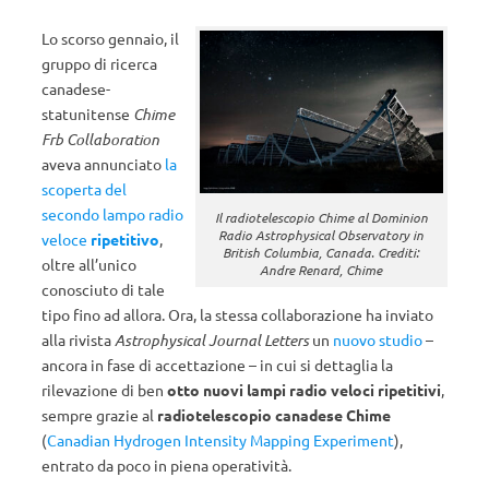
Lo scorso gennaio, il
gruppo di ricerca
canadese-
statunitense
Chime
Frb Collaboration
aveva annunciato
la
scoperta del
secondo lampo radio
Il radiotelescopio Chime al Dominion
Radio Astrophysical Observatory in
veloce
ripetitivo
,
British Columbia, Canada. Crediti:
oltre all’unico
Andre Renard, Chime
conosciuto di tale
tipo fino ad allora. Ora, la stessa collaborazione ha inviato
alla rivista
Astrophysical Journal Letters
un
nuovo studio
–
ancora in fase di accettazione – in cui si dettaglia la
rilevazione di ben
otto
nuovi lampi radio veloci
ripetitivi
,
sempre grazie al
radiotelescopio canadese Chime
(
Canadian Hydrogen Intensity Mapping Experiment
),
entrato da poco in piena operatività.