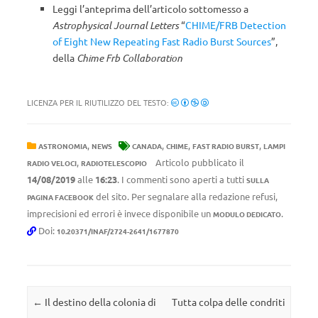
Leggi l’anteprima dell’articolo sottomesso a
Astrophysical Journal Letters
“
CHIME/FRB Detection
of Eight New Repeating Fast Radio Burst Sources
”,
della
Chime Frb Collaboration
LICENZA PER IL RIUTILIZZO DEL TESTO:
,
,
,
,
ASTRONOMIA
NEWS
CANADA
CHIME
FAST RADIO BURST
LAMPI
,
Articolo pubblicato il
RADIO VELOCI
RADIOTELESCOPIO
14/08/2019
alle
16:23
. I commenti sono aperti a tutti
SULLA
del sito. Per segnalare alla redazione refusi,
PAGINA FACEBOOK
imprecisioni ed errori è invece disponibile un
.
MODULO DEDICATO
Doi:
10.20371/INAF/2724-2641/1677870
Navigazione articolo
←
Il destino della colonia di
Tutta colpa delle condriti