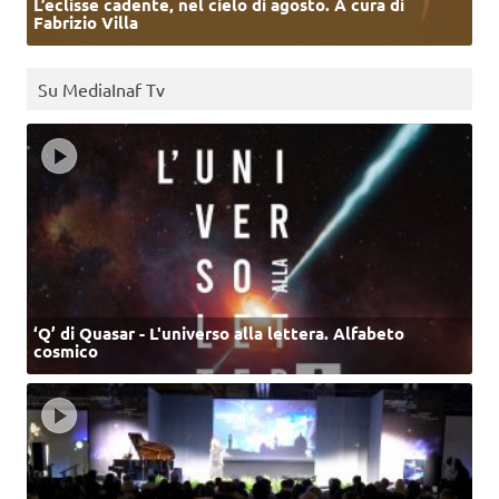
L’eclisse cadente, nel cielo di agosto. A cura di
Fabrizio Villa
Su MediaInaf Tv
‘Q’ di Quasar - L'universo alla lettera. Alfabeto
cosmico