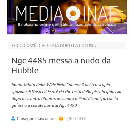
Il notiziario online dell’Istituto nazionale di astrofisica
Vai al contenuto
ECCO COM’È DIVENTATA DOPO LA COLLISIONE
Ngc 4485 messa a nudo da
Hubble
Immortalata dalla Wide Field Camera 3 del telescopio
spaziale di Nasa ed Esa, è ciò che resta della piccola galassia
dopo lo scontro titanico, avvenuto milioni di anni fa, con la
galassia a spirale barrata Ngc 4490
Giuseppe Fiasconaro
17/05/2019