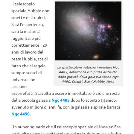
Il telescopio
spaziale Hubble non
smette di stupirci.
Sarà l’esperienza,
sarà la maturità
raggiunta, o più
correttamente i 29
anni di lavoro del
team Hubble, sta di
fatto che ci regala
La spettacolare galassia irregolare Ngc
4485, deformata e in parte distrutta
sempre scorci di
dalla gravità della galassia vicina Ngc
universo che
4490. Crediti: Esa / Hubble, Nasa
lasciano
esterrefatti. Stavolta a essere immortalato è ciò che resta
della piccola galassia
Ngc 4485
dopo lo scontro titanico,
avvenuto milioni di anni fa, con la galassia a spirale barrata
Ngc 4490
.
Un nuovo sguardo che il telescopio spaziale di Nasa ed Esa
ha rivolto verso la spettacolare galassia, deformata e ferita