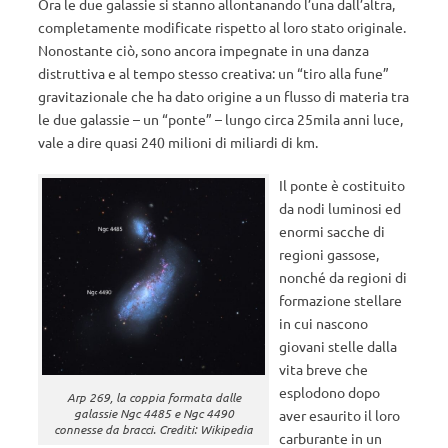
Ora le due galassie si stanno allontanando l’una dall’altra,
completamente modificate rispetto al loro stato originale.
Nonostante ciò, sono ancora impegnate in una danza
distruttiva e al tempo stesso creativa: un “tiro alla fune”
gravitazionale che ha dato origine a un flusso di materia tra
le due galassie – un “ponte” – lungo circa 25mila anni luce,
vale a dire quasi 240 milioni di miliardi di km.
Il ponte è costituito
da nodi luminosi ed
enormi sacche di
regioni gassose,
nonché da regioni di
formazione stellare
in cui nascono
giovani stelle dalla
vita breve che
esplodono dopo
Arp 269, la coppia formata dalle
galassie Ngc 4485 e Ngc 4490
aver esaurito il loro
connesse da bracci. Crediti: Wikipedia
carburante in un