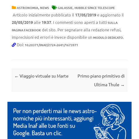
,
,
ASTRONOMIA
NEWS
GALASSIE
HUBBLE SPACE TELESCOPE
Articolo inizialmente pubblicato il
17/05/2019
e aggiornato il
20/05/2019
alle
19:37
. I commenti sono aperti a tutti
SULLA
del sito. Per segnalare alla redazione refusi,
PAGINA FACEBOOK
imprecisioni ed errori è invece disponibile un
.
MODULO DEDICATO
Doi:
10.20371/INAF/2724-2641/1673971
Navigazione articolo
←
Viaggio virtuale su Marte
Primo piano primitivo di
Ultima Thule
→