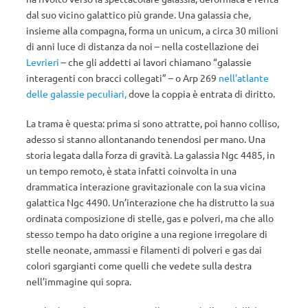
dal suo vicino galattico più grande. Una galassia che,
insieme alla compagna, forma un unicum,
a circa 30 milioni
di anni luce di distanza da noi – nella costellazione dei
Levrieri
–
che gli addetti ai lavori chiamano “galassie
interagenti con bracci collegati” – o Arp 269
nell’atlante
delle galassie peculiari,
dove la coppia è entrata di diritto.
La trama è questa: prima si sono attratte, poi hanno colliso,
adesso si stanno allontanando tenendosi per mano. Una
storia legata dalla forza di gravità. La galassia Ngc 4485, in
un tempo remoto, è stata infatti coinvolta in una
drammatica interazione gravitazionale con la sua vicina
galattica Ngc 4490. Un’interazione che ha distrutto la sua
ordinata composizione di stelle, gas e polveri, ma che allo
stesso tempo ha dato origine a una regione irregolare di
stelle neonate, ammassi e filamenti di polveri e gas dai
colori sgargianti come quelli che vedete sulla destra
nell’immagine qui sopra.