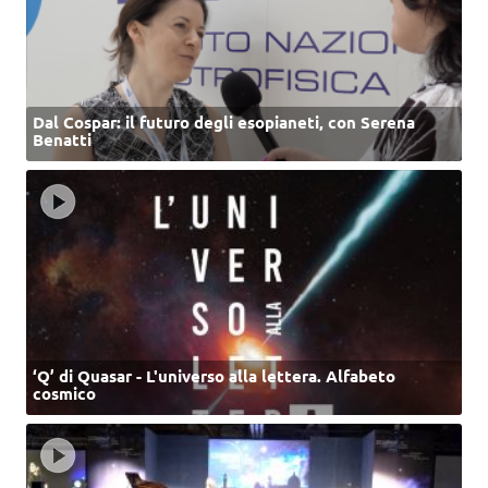
Dal Cospar: il futuro degli esopianeti, con Serena
Benatti
‘Q’ di Quasar - L'universo alla lettera. Alfabeto
cosmico