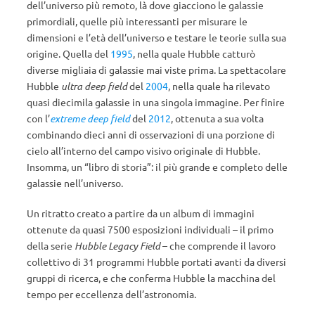
dell’universo più remoto, là dove giacciono le galassie
primordiali, quelle più interessanti per misurare le
dimensioni e l’età dell’universo e testare le teorie sulla sua
origine. Quella del
1995
, nella quale Hubble catturò
diverse migliaia di galassie mai viste prima. La spettacolare
Hubble
ultra deep field
del
2004
, nella quale ha rilevato
quasi diecimila galassie in una singola immagine. Per finire
con l’
extreme deep field
del
2012
, ottenuta a sua volta
combinando dieci anni di osservazioni di una porzione di
cielo all’interno del campo visivo originale di Hubble.
Insomma, un “libro di storia”: il più grande e completo delle
galassie nell’universo.
Un ritratto creato a partire da un album di immagini
ottenute da quasi 7500 esposizioni individuali – il primo
della serie
Hubble Legacy Field
– che comprende il lavoro
collettivo di 31 programmi Hubble portati avanti da diversi
gruppi di ricerca, e che conferma Hubble la macchina del
tempo per eccellenza dell’astronomia.