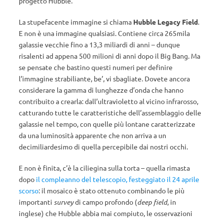
progetto Hubble.
La stupefacente immagine si chiama
Hubble Legacy Field
.
E non è una immagine qualsiasi. Contiene circa 265mila
galassie vecchie fino a 13,3 miliardi di anni – dunque
risalenti ad appena 500 milioni di anni dopo il Big Bang. Ma
se pensate che bastino questi numeri per definire
l’immagine strabiliante, be’, vi sbagliate. Dovete ancora
considerare la gamma di lunghezze d’onda che hanno
contribuito a crearla: dall’ultravioletto al vicino infrarosso,
catturando tutte le caratteristiche dell’assemblaggio delle
galassie nel tempo, con quelle più lontane caratterizzate
da una luminosità apparente che non arriva a un
decimiliardesimo di quella percepibile dai nostri occhi.
E non è finita, c’è la ciliegina sulla torta – quella rimasta
dopo
il compleanno del telescopio, festeggiato il 24 aprile
scorso
: il mosaico è stato ottenuto combinando le più
importanti
survey
di campo profondo (
deep field
, in
inglese) che Hubble abbia mai compiuto, le osservazioni