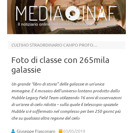
Il notiziario online dell’Istituto nazionale di astrofisica
Vai al contenuto
L’ULTIMO STRAORDINARIO CAMPO PROFONDO DI HUBBLE
Foto di classe con 265mila
galassie
Un grande “libro di storia” delle galassie in un’unica
immagine. È il mosaico dell’universo lontano prodotto dallo
Hubble Legacy Field Team utilizzando 16 anni di osservazioni
di un’area di cielo ridotta – sulla quale il telescopio spaziale
Hubble si è soffermato nel complesso per ben 250 giorni: più
che su qualsiasi altra regione del cielo
Giuseppe Fiasconaro
03/05/2019