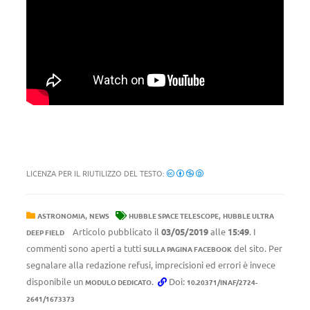
LICENZA PER IL RIUTILIZZO DEL TESTO:
,
,
ASTRONOMIA
NEWS
HUBBLE SPACE TELESCOPE
HUBBLE ULTRA
Articolo pubblicato il
03/05/2019
alle
15:49
. I
DEEP FIELD
commenti sono aperti a tutti
del sito. Per
SULLA PAGINA FACEBOOK
segnalare alla redazione refusi, imprecisioni ed errori è invece
disponibile un
.
Doi:
MODULO DEDICATO
10.20371/INAF/2724-
2641/1673373