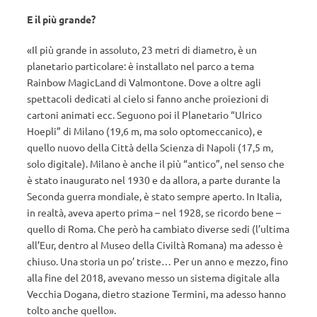
E il più grande?
«Il più grande in assoluto, 23 metri di diametro, è un
planetario particolare: è installato nel parco a tema
Rainbow MagicLand di Valmontone. Dove a oltre agli
spettacoli dedicati al cielo si fanno anche proiezioni di
cartoni animati ecc. Seguono poi il Planetario “Ulrico
Hoepli” di Milano (19,6 m, ma solo optomeccanico), e
quello nuovo della Città della Scienza di Napoli (17,5 m,
solo digitale). Milano è anche il più “antico”, nel senso che
è stato inaugurato nel 1930 e da allora, a parte durante la
Seconda guerra mondiale, è stato sempre aperto. In Italia,
in realtà, aveva aperto prima – nel 1928, se ricordo bene –
quello di Roma. Che però ha cambiato diverse sedi (l’ultima
all’Eur, dentro al Museo della Civiltà Romana) ma adesso è
chiuso. Una storia un po’ triste… Per un anno e mezzo, fino
alla fine del 2018, avevano messo un sistema digitale alla
Vecchia Dogana, dietro stazione Termini, ma adesso hanno
tolto anche quello».