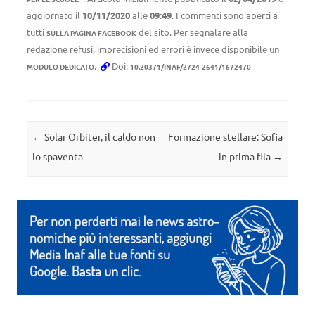
aggiornato il
10/11/2020
alle
09:49
. I commenti sono aperti a
tutti
del sito. Per segnalare alla
SULLA PAGINA FACEBOOK
redazione refusi, imprecisioni ed errori è invece disponibile un
.
Doi:
MODULO DEDICATO
10.20371/INAF/2724-2641/1672470
Navigazione articolo
←
Solar Orbiter, il caldo non
Formazione stellare: Sofia
lo spaventa
in prima fila
→