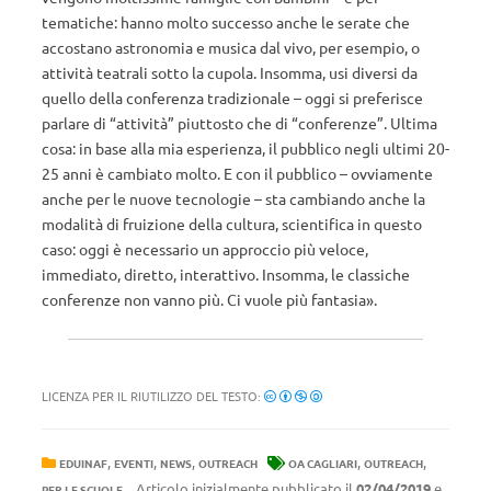
tematiche: hanno molto successo anche le serate che
accostano astronomia e musica dal vivo, per esempio, o
attività teatrali sotto la cupola. Insomma, usi diversi da
quello della conferenza tradizionale – oggi si preferisce
parlare di “attività” piuttosto che di “conferenze”. Ultima
cosa: in base alla mia esperienza, il pubblico negli ultimi 20-
25 anni è cambiato molto. E con il pubblico – ovviamente
anche per le nuove tecnologie – sta cambiando anche la
modalità di fruizione della cultura, scientifica in questo
caso: oggi è necessario un approccio più veloce,
immediato, diretto, interattivo. Insomma, le classiche
conferenze non vanno più. Ci vuole più fantasia».
LICENZA PER IL RIUTILIZZO DEL TESTO:
,
,
,
,
,
EDUINAF
EVENTI
NEWS
OUTREACH
OA CAGLIARI
OUTREACH
Articolo inizialmente pubblicato il
02/04/2019
e
PER LE SCUOLE