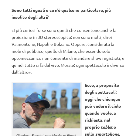
Sono tutti uguali o ce n’è qualcuno particolare, più
insolito degli altri?
«I più curiosi forse sono quelli che consentono anche la
proiezione in 3D stereoscopico: non sono molti, direi
Valmontone, Napoli e Bolzano. Oppure, considerata la
mole di pubblico, quello di Milano, che essendo solo
optomeccanico non consente di mandare show registrati, e
quindi tutto si fa dal vivo. Morale: ogni spettacolo è diverso
dall’altro».
Ecco, a proposito
degli spettacoli:
oggi che chiunque
può vedere il cielo
quando vuole, a
richiesta, nel
proprio
tablet
o
sullo
smartphone
,
Gianluca Ranzini, presidente di PlanIt,