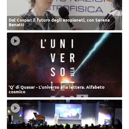
Dal Cospar: il futuro degli esopianeti, con Serena
Benatti
‘Q’ di Quasar - L'universo alla lettera. Alfabeto
cosmico