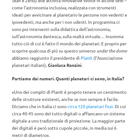
Skan e Zeiss) alle attività innovative svolte in alcune sedi –
come l’astronomia inclusiva, realizzata con strumenti
ideati per avvicinare al planetario le persone non vedenti e
ipovedenti, ma anche per i non udenti. In programma ci
sono poi interventi sulla didattica dell’astronomia,
sull’astronomia dantesca, sulla realtà virtuale… Insomma
tutto ciò di cui è fatto il mondo dei planetari. E proprio per
scoprire qualcosa di più su questo universo
under the dome
abbiamo raggiunto il presidente di
PlanIt
(l’Associazione
planetari italiani),
Gianluca Ranzini
.
Partiamo dai numeri. Quanti planetari ci sono, in Italia?
«Uno dei compiti di PlanIt è proprio tenere un censimento
delle strutture esistenti, anche se non sempre è facile.
Diciamo che in Italia ci sono
circa 120 planetari fissi
. Di cui
circa 40-45 sono del tutto digitali o affiancano un sistema
digitale a uno tradizionale di proiezione. La maggior parte
dei digitali è però sotto cupole piccole, in media sui 6
metri di diametro».