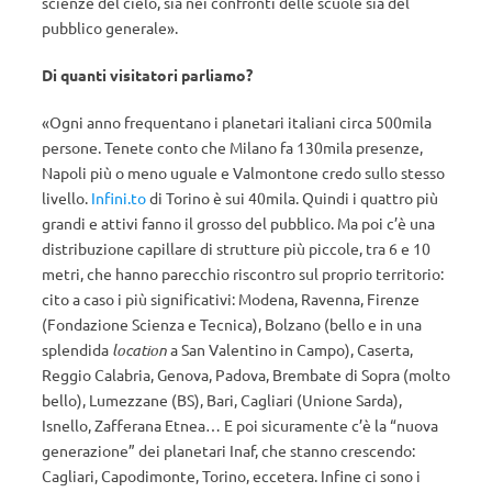
scienze del cielo, sia nei confronti delle scuole sia del
pubblico generale».
Di quanti visitatori parliamo?
«Ogni anno frequentano i planetari italiani circa 500mila
persone. Tenete conto che Milano fa 130mila presenze,
Napoli più o meno uguale e Valmontone credo sullo stesso
livello.
Infini.to
di Torino è sui 40mila. Quindi i quattro più
grandi e attivi fanno il grosso del pubblico. Ma poi c’è una
distribuzione capillare di strutture più piccole, tra 6 e 10
metri, che hanno parecchio riscontro sul proprio territorio:
cito a caso i più significativi: Modena, Ravenna, Firenze
(Fondazione Scienza e Tecnica), Bolzano (bello e in una
splendida
location
a San Valentino in Campo), Caserta,
Reggio Calabria, Genova, Padova, Brembate di Sopra (molto
bello), Lumezzane (BS), Bari, Cagliari (Unione Sarda),
Isnello, Zafferana Etnea… E poi sicuramente c’è la “nuova
generazione” dei planetari Inaf, che stanno crescendo:
Cagliari, Capodimonte, Torino, eccetera. Infine ci sono i