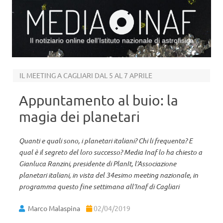
Il notiziario online dell’Istituto nazionale di astrofisica
Vai al contenuto
IL MEETING A CAGLIARI DAL 5 AL 7 APRILE
Appuntamento al buio: la
magia dei planetari
Quanti e quali sono, i planetari italiani? Chi li frequenta? E
qual è il segreto del loro successo? Media Inaf lo ha chiesto a
Gianluca Ranzini, presidente di PlanIt, l’Associazione
planetari italiani, in vista del 34esimo meeting nazionale, in
programma questo fine settimana all’Inaf di Cagliari
Marco Malaspina
02/04/2019