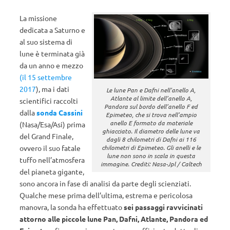
La missione
dedicata a Saturno e
al suo sistema di
lune è terminata già
da un anno e mezzo
(il 15 settembre
2017
), ma i dati
Le lune Pan e Dafni nell’anello A,
Atlante al limite dell’anello A,
scientifici raccolti
Pandora sul bordo dell’anello F ed
dalla
sonda Cassini
Epimeteo, che si trova nell’ampio
anello E formato da materiale
(Nasa/Esa/Asi) prima
ghiacciato. Il diametro delle lune va
del Grand Finale,
dagli 8 chilometri di Dafni ai 116
ovvero il suo fatale
chilometri di Epimeteo. Gli anelli e le
lune non sono in scala in questa
tuffo nell’atmosfera
immagine. Crediti: Nasa-Jpl / Caltech
del pianeta gigante,
sono ancora in fase di analisi da parte degli scienziati.
Qualche mese prima dell’ultima, estrema e pericolosa
manovra, la sonda ha effettuato
sei passaggi ravvicinati
attorno alle piccole lune Pan, Dafni, Atlante, Pandora ed