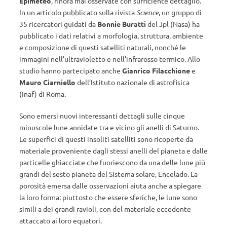
Epimeteo
, finora mai osservate con sufficiente dettaglio.
In un articolo pubblicato sulla rivista
Science
, un gruppo di
35 ricercatori guidati da
Bonnie Buratti
del Jpl (Nasa) ha
pubblicato i dati relativi a morfologia, struttura, ambiente
e composizione di questi satelliti naturali, nonché le
immagini nell’ultravioletto e nell’infrarosso termico. Allo
studio hanno partecipato anche
Gianrico Filacchione
e
Mauro Ciarniello
dell’Istituto nazionale di astrofisica
(Inaf) di Roma.
Sono emersi nuovi interessanti dettagli sulle cinque
minuscole lune annidate tra e vicino gli anelli di Saturno.
Le superfici di questi insoliti satelliti sono ricoperte da
materiale proveniente dagli stessi anelli del pianeta e dalle
particelle ghiacciate che fuoriescono da una delle lune più
grandi del sesto pianeta del Sistema solare, Encelado. La
porosità emersa dalle osservazioni aiuta anche a spiegare
la loro forma: piuttosto che essere sferiche, le lune sono
simili a dei grandi ravioli, con del materiale eccedente
attaccato ai loro equatori.