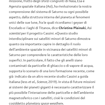
missione, frutto degli sforzi congiunti di Nasa, Esa e
Agenzia spaziale italiana (Asi), ha rivoluzionato la nostra
comprensione del sistema di Saturno su ogni possibile
aspetto, dalla struttura interna del pianeta ai fenomeni
unici delle sue lune, fra le quali ricordiamo i geyser di
Encelado e i laghi di Titano», dice
Christina Plainaki
, Asi
scientist
per il progetto Cassini. «Questo studio
interdisciplinare sui satelliti minori di Saturno dimostra
quanto sia importante capire in dettaglio il ruolo
dell’ambiente spaziale in vicinanza dei satelliti minori di
Saturno per comprendere le caratteristiche delle loro
superfici. In particolare, il fatto che gli anelli siano
contaminati da particelle di ghiaccio o di vapore di acqua,
supporta lo scenario di una loro formazione recente, come
già indicato da un altro recente studio Cassini a guida
italiana (Iess
et al.
,
Science
, 2019). In vista di future missioni
ai sistemi dei pianeti giganti è necessario caratterizzare il
più possibile l’interazione delle particelle e dell’ambiente
magnetosferico con i satelliti, cioè le condizioni del
cosiddetto
planetary space weather
».