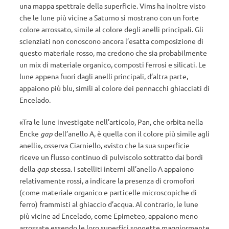
una mappa spettrale della superficie. Vims ha inoltre visto
che le lune più vicine a Saturno si mostrano con un forte
colore arrossato, simile al colore degli anelli principali. Gli
scienziati non conoscono ancora l’esatta composizione di
questo materiale rosso, ma credono che sia probabilmente
un mix di materiale organico, composti ferrosi e silicati. Le
lune appena fuori dagli anelli principali, d’altra parte,
appaiono più blu, simili al colore dei pennacchi ghiacciati di
Encelado.
«Tra le lune investigate nell’articolo, Pan, che orbita nella
Encke
gap
dell’anello A, è quella con il colore più simile agli
anelli», osserva Ciarniello, «visto che la sua superficie
riceve un flusso continuo di pulviscolo sottratto dai bordi
della
gap
stessa. I satelliti interni all’anello A appaiono
relativamente rossi, a indicare la presenza di cromofori
(come materiale organico e particelle microscopiche di
ferro) frammisti al ghiaccio d’acqua. Al contrario, le lune
più vicine ad Encelado, come Epimeteo, appaiono meno
arrossate essendo le loro superfici soggette maggiormente