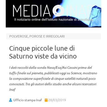
Il notiziario online dell’Istituto nazionale di astrofisica
Vai al contenuto
POLVEROSE, POROSE E IRREGOLARI
Cinque piccole lune di
Saturno viste da vicino
I dati raccolti dalla sonda Nasa/Esa/Asi Cassini prima del
tuffo finale sul pianeta, pubblicati oggi su Science, mostrano
la composizione superficiale di cinque satelliti naturali poco
conosciuti. Tra gli autori dello studio anche alcuni ricercatori
Inaf
Ufficio stampa Inaf
28/03/2019