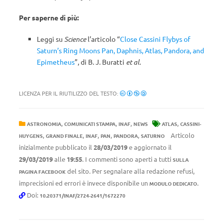
Per saperne di più:
Leggi su
Science
l’articolo “
Close Cassini Flybys of
Saturn’s Ring Moons Pan, Daphnis, Atlas, Pandora, and
Epimetheus
”, di B. J. Buratti
et al.
LICENZA PER IL RIUTILIZZO DEL TESTO:
,
,
,
,
ASTRONOMIA
COMUNICATI STAMPA
INAF
NEWS
ATLAS
CASSINI-
,
,
,
,
,
Articolo
HUYGENS
GRAND FINALE
INAF
PAN
PANDORA
SATURNO
inizialmente pubblicato il
28/03/2019
e aggiornato il
29/03/2019
alle
19:55
. I commenti sono aperti a tutti
SULLA
del sito. Per segnalare alla redazione refusi,
PAGINA FACEBOOK
imprecisioni ed errori è invece disponibile un
.
MODULO DEDICATO
Doi:
10.20371/INAF/2724-2641/1672270