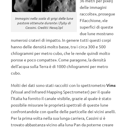
36 metri per pixel)
delle immagini
raccolte», prosegue
Immagini nella scala di grigi delle lune
Filacchione, «le
pastore ottenute durante i flyby di
superfici di queste
Cassini. Crediti: Nasa/Jpl
due lune mostrano
numerosi crateri di impatto. In genere tutti questi corpi
hanno delle densità molto basse, tra i circa 300 e 500
chilogrammi per metro cubo, che le rende quindi molto
porose e poco compatte». Come paragone, la densità
dell’acqua sulla Terra è di 1000 chilogrammi per metro
cubo.
Molti dei dati sono stati raccolti con lo spettrometro
Vims
(Visual and Infrared Mapping Spectrometer) per il quale
l’Italia ha fornito il canale visibile, grazie al quale è stato
possibile misurare le proprietà spettrali di queste lune
confrontandole con quelle delle particelle dei vicini anelli.
Per la prima volta nella sua lunga carriera, Cassini si è
trovato abbastanza vicino alla luna Pan da poterne creare