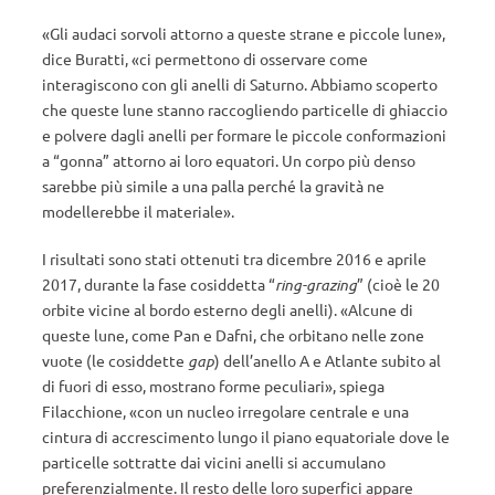
«Gli audaci sorvoli attorno a queste strane e piccole lune»,
dice Buratti, «ci permettono di osservare come
interagiscono con gli anelli di Saturno. Abbiamo scoperto
che queste lune stanno raccogliendo particelle di ghiaccio
e polvere dagli anelli per formare le piccole conformazioni
a “gonna” attorno ai loro equatori. Un corpo più denso
sarebbe più simile a una palla perché la gravità ne
modellerebbe il materiale».
I risultati sono stati ottenuti tra dicembre 2016 e aprile
2017, durante la fase cosiddetta “
ring-grazing
” (cioè le 20
orbite vicine al bordo esterno degli anelli). «Alcune di
queste lune, come Pan e Dafni, che orbitano nelle zone
vuote (le cosiddette
gap
) dell’anello A e Atlante subito al
di fuori di esso, mostrano forme peculiari», spiega
Filacchione, «con un nucleo irregolare centrale e una
cintura di accrescimento lungo il piano equatoriale dove le
particelle sottratte dai vicini anelli si accumulano
preferenzialmente. Il resto delle loro superfici appare