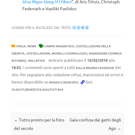
Ursa Major Using H I Fibers
“, di
Aris Tritsis
,
Christoph
Federrath e
Vasiliki Pavlidou
LICENZA PER IL RIUTILIZZO DEL TESTO:
,
,
FISICA
NEWS
CAMPO MAGNETICO
COSTELLAZIONE DELLA
,
,
,
GIRAFFA
COSTELLAZIONI
MODELLI COSMOLOGICI
RADIAZIONE COSMICA
,
Articolo pubblicato il
15/03/2019
alle
DI FONDO
VIA LATTEA
16:52
. I commenti sono aperti a tutti
del
SULLA PAGINA FACEBOOK
sito. Per segnalare alla redazione refusi, imprecisioni ed errori è
invece disponibile un
.
Doi:
MODULO DEDICATO
10.20371/INAF/2724-2641/1671834
Navigazione articolo
←
Tutto pronto per la foto
Gaia confusa dai getti degli
del secolo
Agn
→