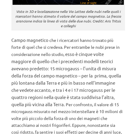
Vista in 3D e localizzazione nella Via Lattea delle nubi nelle quali i
ricercatori hanno stimato il valore del campo magnetico. La freccia
arancione indica la linea di vista delle due nubi. Crediti: Aris Tritsis
e colleghi
Campo magnetico
che i ricercatori hanno trovato più
forte di quel che si credeva. Per entrambe le nubi prese in
esso è cinque
volte
considerazione nello studio,
maggiore di quello che i precedenti modelli teorici
avevano predetto: 15
microgauss – l’unita di misura
della forza del campo magnetico –
per la prima, quella
più lontana dalla Terra e più in basso nell’immagine
che vedete accanto, e tra i 4 e i 17 microgauss per le
quattro regioni nella quale è stata suddivisa l’altra,
quella più vicina alla Terra.
Per confronto, il valore di 15
microgauss misurato nel mezzo interstellare è 10 milioni di
volte più piccolo della forza di uno dei magneti che
attacchiamo ai nostri frigoriferi. Eppure, nonostante sia
così ridotto, fa sentire i suoi effetti per decine di anni luce,