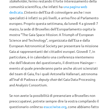
stakeholder
, fermo restando il forte interessamento della
comunità scientifica, che infatti ha
una pagina web
dedicata
. L’intento dell’Esa di coinvolgere anche i non
specialisti è infatti su più livelli, e arriva fino al Parlamento
europeo. Proprio questa settimana, da lunedì 4 a giovedì 7
marzo, la sede di Bruxelles dell’Europarlamento ospita la
mostra “The Gaia Space Mission: A Triumph of European
Science and Technology”, organizzata dall’Esa e dalla
European Astronomical Society per presentare la missione
Gaia ai rappresentanti dei cittadini europei. Giovedì 7, in
particolare, è in calendario una conferenza nientemeno
che dell’ideatore del questionario, il direttore Hasinger –
evento al quale prenderanno parte anche alcuni scienziati
del team di Gaia, fra i quali Antonella Vallenari, astronoma
all’Inaf di Padova e
deputy chair
del Gaia Data Processing
and Analysis Consortium.
Se non avete la possibilità di presenziare a Bruxelles non
preoccupatevi, potrete sempre dire la vostra compilando il
questionario
online
su
esa.sciwise.org
, come abbiamo fatto