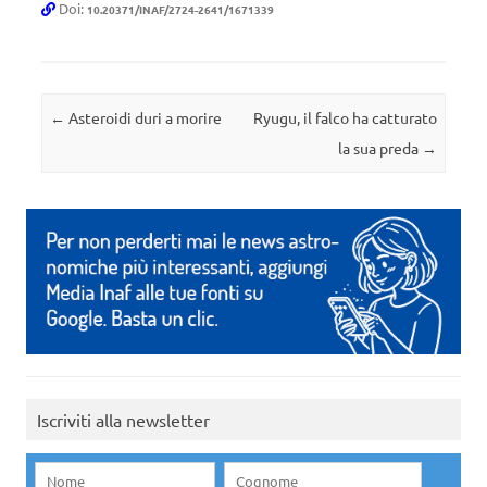
Doi:
10.20371/INAF/2724-2641/1671339
Navigazione articolo
←
Asteroidi duri a morire
Ryugu, il falco ha catturato
la sua preda
→
Iscriviti alla newsletter