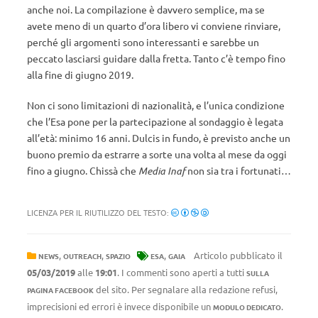
anche noi. La compilazione è davvero semplice, ma se
avete meno di un quarto d’ora libero vi conviene rinviare,
perché gli argomenti sono interessanti e sarebbe un
peccato lasciarsi guidare dalla fretta. Tanto c’è tempo fino
alla fine di giugno 2019.
Non ci sono limitazioni di nazionalità, e l’unica condizione
che l’Esa pone per la partecipazione al sondaggio è legata
all’età: minimo 16 anni. Dulcis in fundo, è previsto anche un
buono premio da estrarre a sorte una volta al mese da oggi
fino a giugno. Chissà che
Media Inaf
non sia tra i fortunati…
LICENZA PER IL RIUTILIZZO DEL TESTO:
,
,
,
Articolo pubblicato il
NEWS
OUTREACH
SPAZIO
ESA
GAIA
05/03/2019
alle
19:01
. I commenti sono aperti a tutti
SULLA
del sito. Per segnalare alla redazione refusi,
PAGINA FACEBOOK
imprecisioni ed errori è invece disponibile un
.
MODULO DEDICATO