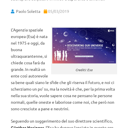
Paolo Soletta
05/03/2019
L’Agenzia spaziale
europea (Esa) è nata
nel 1975 e oggi, da
buona
ultraquarantenne, si
chiede cosa farà da
grande. In realtà un
Crediti: Esa
ente così autorevole
sa bene quali siano le sfide che gli riserva il futuro, e noi ci
scherziamo un po’ su, ma la novità è che, per la prima volta
nella sua storia, vuole sapere cosa ne pensano le persone
normali, quelle oneste e laboriose come noi, che però non
sono cresciute a pane e neutrini.
Seguendo un suggerimento del suo direttore scientifico,
Günther Hasinger
, l’Esa ha dunque lanciato in queste ore