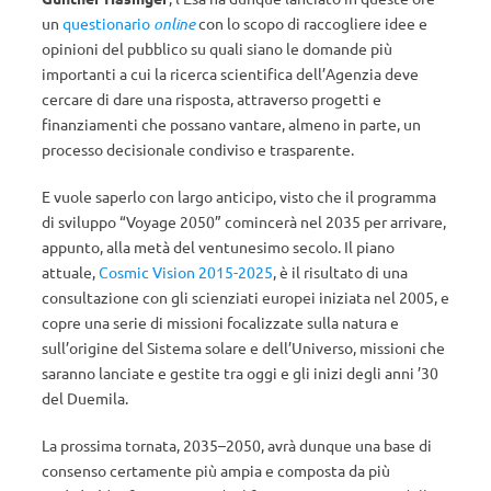
un
questionario
online
con lo scopo di raccogliere idee e
opinioni del pubblico su quali siano le domande più
importanti a cui la ricerca scientifica dell’Agenzia deve
cercare di dare una risposta, attraverso progetti e
finanziamenti che possano vantare, almeno in parte, un
processo decisionale condiviso e trasparente.
E vuole saperlo con largo anticipo, visto che il programma
di sviluppo “Voyage 2050” comincerà nel 2035 per arrivare,
appunto, alla metà del ventunesimo secolo. Il piano
attuale,
Cosmic Vision 2015-2025
, è il risultato di una
consultazione con gli scienziati europei iniziata nel 2005, e
copre una serie di missioni focalizzate sulla natura e
sull’origine del Sistema solare e dell’Universo, missioni che
saranno lanciate e gestite tra oggi e gli inizi degli anni ’30
del Duemila.
La prossima tornata, 2035–2050, avrà dunque una base di
consenso certamente più ampia e composta da più