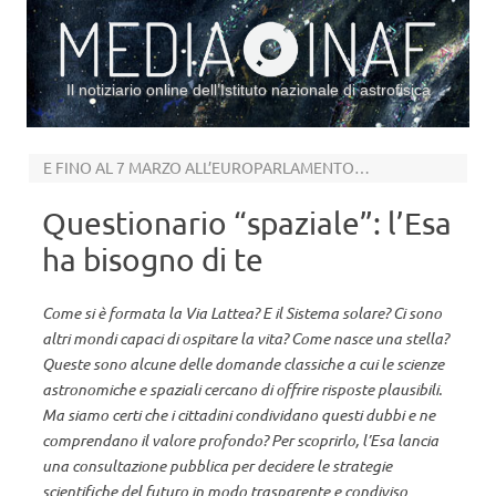
Il notiziario online dell’Istituto nazionale di astrofisica
Vai al contenuto
E FINO AL 7 MARZO ALL’EUROPARLAMENTO C’È GAIA
Questionario “spaziale”: l’Esa
ha bisogno di te
Come si è formata la Via Lattea? E il Sistema solare? Ci sono
altri mondi capaci di ospitare la vita? Come nasce una stella?
Queste sono alcune delle domande classiche a cui le scienze
astronomiche e spaziali cercano di offrire risposte plausibili.
Ma siamo certi che i cittadini condividano questi dubbi e ne
comprendano il valore profondo? Per scoprirlo, l’Esa lancia
una consultazione pubblica per decidere le strategie
scientifiche del futuro in modo trasparente e condiviso