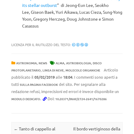
its stellar outburst
” di Jeong-Eun Lee, Seokho
Lee, Giseon Baek, Yuri Aikawa, Lucas Cieza, Sung-Yong
Yoon, Gregory Herczeg, Doug Johnstone e Simon
Casassus
LICENZA PER IL RIUTILIZZO DEL TESTO:
,
,
,
ASTRONOMIA
NEWS
ALMA
ASTROBIOLOGIA
DISCO
,
,
Articolo
PROTOPLANETARIO
LINEA DI NEVE
MOLECOLE ORGANICHE
pubblicato il
05/02/2019
alle
18:04
. I commenti sono aperti a
tutti
del sito. Per segnalare alla
SULLA PAGINA FACEBOOK
redazione refusi, imprecisioni ed errori è invece disponibile un
.
Doi:
MODULO DEDICATO
10.20371/INAF/2724-2641/1670286
Navigazione articolo
←
Tanto di cappello al
Il bordo vertiginoso della