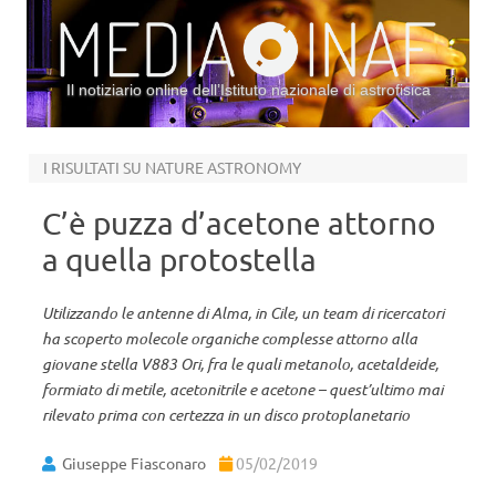
Il notiziario online dell’Istituto nazionale di astrofisica
Vai al contenuto
I RISULTATI SU NATURE ASTRONOMY
C’è puzza d’acetone attorno
a quella protostella
Utilizzando le antenne di Alma, in Cile, un team di ricercatori
ha scoperto molecole organiche complesse attorno alla
giovane stella V883 Ori, fra le quali metanolo, acetaldeide,
formiato di metile, acetonitrile e acetone – quest’ultimo mai
rilevato prima con certezza in un disco protoplanetario
Giuseppe Fiasconaro
05/02/2019