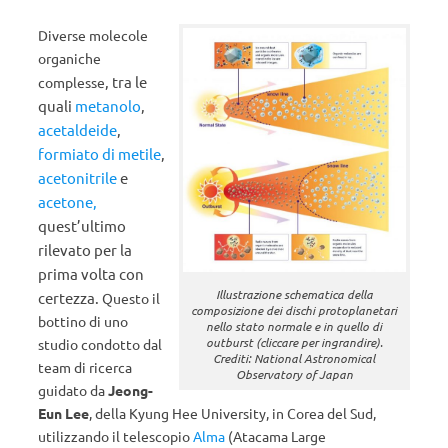
Diverse molecole
organiche
, tra le
complesse
quali
metanolo
,
acetaldeide
,
formiato di metile
,
acetonitrile
e
acetone,
quest’ultimo
rilevato per la
prima volta con
Illustrazione schematica della
certezza.
Questo il
composizione dei dischi protoplanetari
bottino di uno
nello stato normale e in quello di
outburst (cliccare per ingrandire).
studio condotto dal
Crediti: National Astronomical
team di ricerca
Observatory of Japan
guidato da
Jeong-
Eun Lee
, della Kyung Hee University, in Corea del Sud,
utilizzando il telescopio
Alma
(Atacama Large