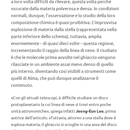
a loro volta difficili da rilevare, questa volta perché
oscurate dalla materia polverosa e densa. In
condizioni
normali, dunque, l’osservazione e lo studio della loro
composizione chimica è quasi proibitiva.
L’improvvisa
esplosione di materia dalla stella (rappresentata nella
parte inferiore dello schema), tuttavia, amplia
enormemente – di quasi dieci volte – questa regione,
incrementando il raggio della linea di neve.
Il risultato
è che le molecole prima avvolte nel ghiaccio vengono
rilasciate in un ambiente assai meno denso di quello
più interno, diventando così visibili
a strumenti come
quelli di Alma, che può dunque analizzarne il
contenuto.
«Con gli attuali telescopi, è difficile studiare un disco
protoplanetario la cui linea di neve si trovi entro poche
unità astronomiche», spiega infatti
Jeong-Eun Lee
, prima
autrice dell’articolo. «Tuttavia, attorno a una stella dove è
esplosa materia, il ghiaccio si scioglie in una area del disco