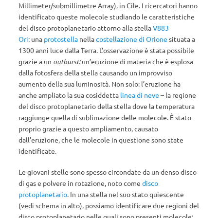
Millimeter/submillimetre Array), in Cile. I ricercatori hanno
identificato queste molecole studiando le caratteristiche
del disco protoplanetario attorno alla stella
V883
Ori
: una
protostella
nella
costellazione di Orione
situata a
1300 anni luce dalla Terra. L’osservazione è stata possibile
grazie a un
outburst:
un’eruzione di materia che è esplosa
dalla fotosfera della stella causando un improvviso
aumento della sua luminosità. Non solo: l’eruzione ha
anche ampliato la sua cosiddetta
linea di neve
– la regione
del disco protoplanetario della stella dove la temperatura
raggiunge quella di sublimazione delle molecole. È stato
proprio grazie a questo ampliamento, causato
dall’eruzione, che le molecole in questione sono state
identificate.
Le giovani stelle sono spesso circondate da un denso disco
di gas e polvere in rotazione, noto come
disco
protoplanetario
. In una stella nel suo stato quiescente
(vedi schema in alto), possiamo identificare due regioni del
disco protoplanetario nelle quali sono presenti molecole: