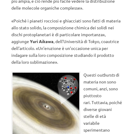
più ampia, e ciò rende più facile vedere la distribuzione
delle molecole organiche complesse».
«Poiché i pianeti rocciosi e ghiacciati sono fatti di materia
allo stato solido, la composizione chimica dei solidi nei
dischi protoplanetari è di particolare importanza»,
aggiunge
Yuri Aikawa
, dell’Università di Tokyo, coautrice
dell’articolo. «Un’eruzione è un’occasione unica per
indagare sulla loro composizione studiando il prodotto
della loro sublimazione».
Questi o
utbursts
di
materia non sono
comuni, anzi, sono
piuttosto
rari. Tuttavia, poiché
diverse giovani
stelle di età
variabile
sperimentano