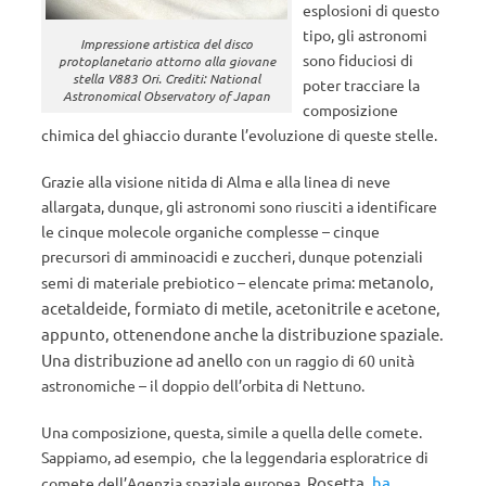
esplosioni di questo
tipo, gli astronomi
Impressione artistica del disco
sono fiduciosi di
protoplanetario attorno alla giovane
stella V883 Ori. Crediti: National
poter tracciare la
Astronomical Observatory of Japan
composizione
chimica del ghiaccio durante l’evoluzione di queste stelle.
Grazie alla visione nitida di Alma e alla linea di neve
allargata, dunque, gli astronomi sono riusciti a identificare
le cinque molecole organiche complesse – cinque
precursori di amminoacidi e zuccheri, dunque potenziali
metanolo,
semi di materiale prebiotico – elencate prima:
acetaldeide, formiato di metile, acetonitrile e acetone,
appunto, ottenendone anche la distribuzione spaziale.
Una distribuzione ad anello
con un raggio di 60 unità
astronomiche – il doppio dell’orbita di Nettuno.
Una composizione, questa, simile a quella delle comete.
Sappiamo, ad esempio, che la leggendaria esploratrice di
Rosetta,
ha
comete dell’Agenzia spaziale europea,