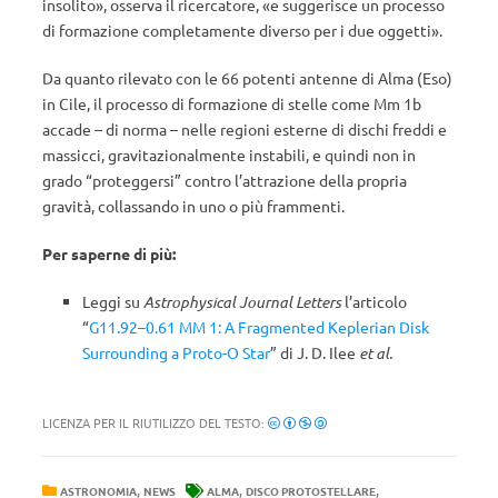
insolito», osserva il ricercatore, «e suggerisce un processo
di formazione completamente diverso per i due oggetti».
Da quanto rilevato con le 66 potenti antenne di Alma (Eso)
in Cile, il processo di formazione di stelle come Mm 1b
accade – di norma – nelle regioni esterne di dischi freddi e
massicci, gravitazionalmente instabili, e quindi non in
grado “proteggersi” contro l’attrazione della propria
gravità, collassando in uno o più frammenti.
Per saperne di più:
Leggi su
Astrophysical Journal Letters
l’articolo
“
G11.92–0.61 MM 1: A Fragmented Keplerian Disk
Surrounding a Proto-O Star
” di J. D. Ilee
et al.
LICENZA PER IL RIUTILIZZO DEL TESTO:
,
,
,
ASTRONOMIA
NEWS
ALMA
DISCO PROTOSTELLARE