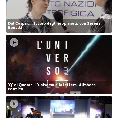
Dal Cospar: il futuro degli esopianeti, con Serena
Benatti
‘Q’ di Quasar - L'universo alla lettera. Alfabeto
cosmico