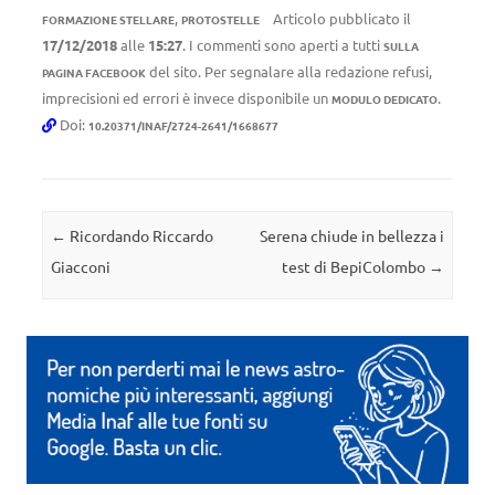
,
Articolo pubblicato il
FORMAZIONE STELLARE
PROTOSTELLE
17/12/2018
alle
15:27
. I commenti sono aperti a tutti
SULLA
del sito. Per segnalare alla redazione refusi,
PAGINA FACEBOOK
imprecisioni ed errori è invece disponibile un
.
MODULO DEDICATO
Doi:
10.20371/INAF/2724-2641/1668677
Navigazione articolo
←
Ricordando Riccardo
Serena chiude in bellezza i
Giacconi
test di BepiColombo
→