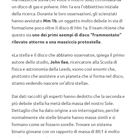
un disco di gas e polvere. Mm 1a era l’obbiettivo iniziale
della ricerca. Durante le loro osservazioni, gli scienziati
hanno avvistato
Mm 1b
, un oggetto molto debole in via di
formazione poco oltre il disco di Mm 1a. Il team ritiene che
questo sia
uno dei primi esempi di disco “frammentato”
rilevato attorno a una massiccia protostella
.
«La stella e il disco che abbiamo osservato», spiega il primo
autore dello studio,
John Ilee
, ricercatore alla Scuola di
fisica e astronomia della Leeds, «sono così enormi che,
piuttosto che assistere a un pianeta che si forma nel disco,
stiamo vedendo nascere un’altra stella».
Dai dati raccolti gli esperti hanno dedotto che la seconda e
più debole stella ha metà della massa del nostro Sole.
Dettaglio che ha dato origine a un interrogativo, perché
normalmente «le stelle binarie hanno masse simili e si
formano come se fossero sorelle. Trovare un sistema
binario giovane con un rapporto di massa di 80:1 è molto