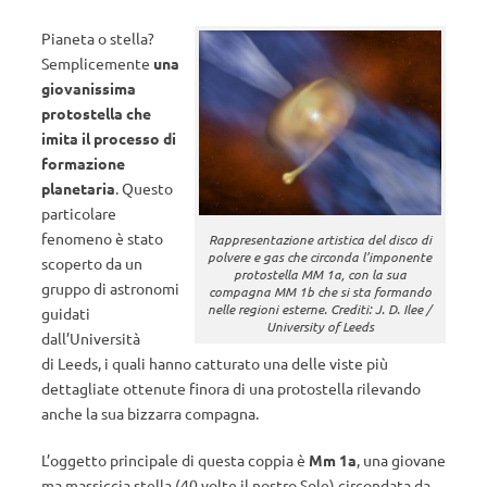
Pianeta o stella?
Semplicemente
una
giovanissima
protostella che
imita il processo di
formazione
planetaria
. Questo
particolare
fenomeno è stato
Rappresentazione artistica del disco di
polvere e gas che circonda l’imponente
scoperto da un
protostella MM 1a, con la sua
gruppo di astronomi
compagna MM 1b che si sta formando
nelle regioni esterne. Crediti: J. D. Ilee /
guidati
University of Leeds
dall’Università
di Leeds, i quali hanno catturato una delle viste più
dettagliate ottenute finora di una protostella rilevando
anche la sua bizzarra compagna.
L’oggetto principale di questa coppia è
Mm 1a
, una giovane
ma massiccia stella (40 volte il nostro Sole) circondata da