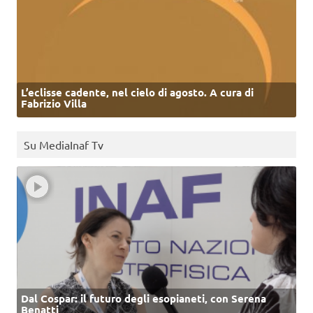
L’eclisse cadente, nel cielo di agosto. A cura di
Fabrizio Villa
Su MediaInaf Tv
Dal Cospar: il futuro degli esopianeti, con Serena
Benatti