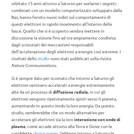
orbitato 13 anni attorno a Saturno per svelarne i segreti,
combinati con un modello computerizzato sviluppato dalla
Bas, hanno fornito nuovi indizi sul comportamento di
questi elettroni in rapido movimento all’interno delle
fasce. Quello che si è scoperto sembra mettere in
discussione la visione fino ad ora ampiamente condivisa
dagli scienziati dei meccanismi responsabili
dell’accelerazione degli elettroni a energie così estreme. I
risultati dello
studio
sono stati pubblicati sulla rivista
Nature Communications
.
Si è sempre dato per scontato che intorno a Saturno gli
elettroni venissero accelerati a energie estremamente
alte da un processo di
diffusione radiale
, in cui gli
elettroni vengono ripetutamente spinti verso il pianeta,
aumentando in questo modo la loro energia. Da questo
studio, sembrerebbe che un modo alternativo per
accelerare gli elettroni sia la loro
interazione con onde di
plasma
, come accade attorno alla Terra e Giove con le
cosiddette
chorus waves
. Sebbene intorno a Saturno le