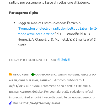
radiale per sostenere le fasce di radiazione di Saturno.
Per saperne di più:
Leggi su
Nature Communication
s l’articolo
“
Formation of electron radiation belts at Saturn by Z-
mode wave acceleration
” di E. E. Woodfield, R. B.
Horne, S. A. Glauert, J. D. Menietti, Y. Y. Shprits e W. S.
Kurth
LICENZA PER IL RIUTILIZZO DEL TESTO:
,
,
,
FISICA
NEWS
CAMPI MAGNETICI
CASSINI-HUYGENS
FASCE DI VAN
,
,
Articolo pubblicato il
ALLEN
ONDE DI PLASMA
SATURNO
30/11/2018
alle
19:38
. I commenti sono aperti a tutti
SULLA
del sito. Per segnalare alla redazione refusi,
PAGINA FACEBOOK
imprecisioni ed errori è invece disponibile un
.
MODULO DEDICATO
Doi:
10.20371/INAF/2724-2641/1668102