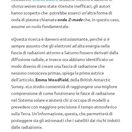
chorus waves
siano state ritenute inefficaci, gli autori
hanno scoperto che potrebbe esserci un’altra forma di
onda di plasma chiamata
onda
Z-mode
che, in questo caso,
assume un ruolo fondamentale.
«Questa ricerca è davvero entusiasmante, perché si è
sempre assunto che gli elettroni ad alta energia nella
fascia di radiazioni attorno a Saturno fossero derivati ​​dalla
diffusione radiale, e invece ora abbiamo identificato un
modo diverso di creare una fascia di radiazione che
nessuno conosceva prima», spiega la prima autrice
dell’articolo,
Emma Woodfield
, della British Antarctic
Survey. «Lo studio consentirà di raggiungere una migliore
comprensione di come funzionano le fasce di radiazione
nel Sistema solare e aiuterà chi si occupa di modelli a
prevedere con maggiore precisione il tempo atmosferico
sulla Terra. Un’informazione, questa, che permetterà di
proteggere sia gli astronauti che i satelliti dai rischi indotti
dalle radiazioni».