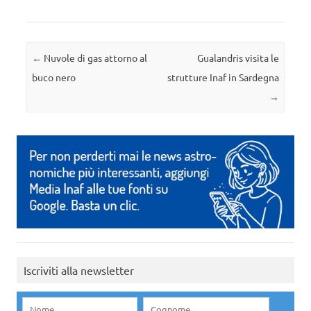
Navigazione articolo
←
Nuvole di gas attorno al
Gualandris visita le
buco nero
strutture Inaf in Sardegna
→
Iscriviti alla newsletter