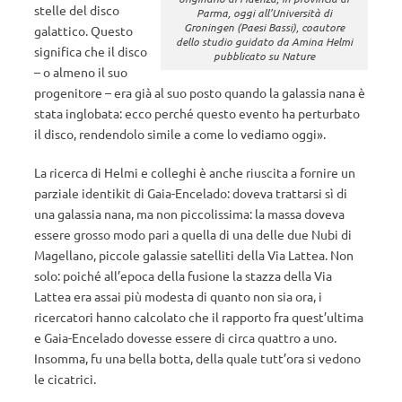
stelle del disco
Parma, oggi all’Università di
Groningen (Paesi Bassi), coautore
galattico. Questo
dello studio guidato da Amina Helmi
significa che il disco
pubblicato su Nature
– o almeno il suo
progenitore – era già al suo posto quando la galassia nana è
stata inglobata: ecco perché questo evento ha perturbato
il disco, rendendolo simile a come lo vediamo oggi».
La ricerca di Helmi e colleghi è anche riuscita a fornire un
parziale identikit di Gaia-Encelado: doveva trattarsi sì di
una galassia nana, ma non piccolissima: la massa doveva
essere grosso modo pari a quella di una delle due Nubi di
Magellano, piccole galassie satelliti della Via Lattea. Non
solo: poiché all’epoca della fusione la stazza della Via
Lattea era assai più modesta di quanto non sia ora, i
ricercatori hanno calcolato che il rapporto fra quest’ultima
e Gaia-Encelado dovesse essere di circa quattro a uno.
Insomma, fu una bella botta, della quale tutt’ora si vedono
le cicatrici.