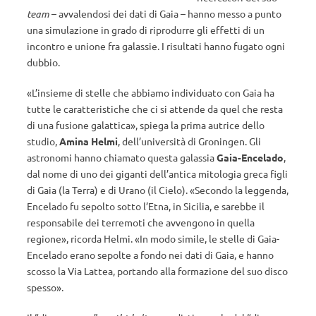
team
– avvalendosi dei dati di Gaia – hanno messo a punto
una simulazione in grado di riprodurre gli effetti di un
incontro e unione fra galassie. I risultati hanno fugato ogni
dubbio.
«L’insieme di stelle che abbiamo individuato con Gaia ha
tutte le caratteristiche che ci si attende da quel che resta
di una fusione galattica», spiega la prima autrice dello
studio,
Amina Helmi
, dell’università di Groningen. Gli
astronomi hanno chiamato questa galassia
Gaia-Encelado
,
dal nome di uno dei giganti dell’antica mitologia greca figli
di Gaia (la Terra) e di Urano (il Cielo). «Secondo la leggenda,
Encelado fu sepolto sotto l’Etna, in Sicilia, e sarebbe il
responsabile dei terremoti che avvengono in quella
regione», ricorda Helmi. «In modo simile, le stelle di Gaia-
Encelado erano sepolte a fondo nei dati di Gaia, e hanno
scosso la Via Lattea, portando alla formazione del suo disco
spesso».