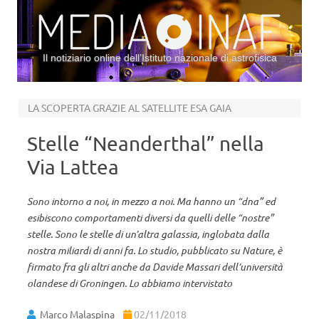
Il notiziario online dell’Istituto nazionale di astrofisica
Vai al contenuto
LA SCOPERTA GRAZIE AL SATELLITE ESA GAIA
Stelle “Neanderthal” nella
Via Lattea
Sono intorno a noi, in mezzo a noi. Ma hanno un “dna” ed
esibiscono comportamenti diversi da quelli delle “nostre”
stelle. Sono le stelle di un’altra galassia, inglobata dalla
nostra miliardi di anni fa. Lo studio, pubblicato su Nature, è
firmato fra gli altri anche da Davide Massari dell’università
olandese di Groningen. Lo abbiamo intervistato
Marco Malaspina
02/11/2018