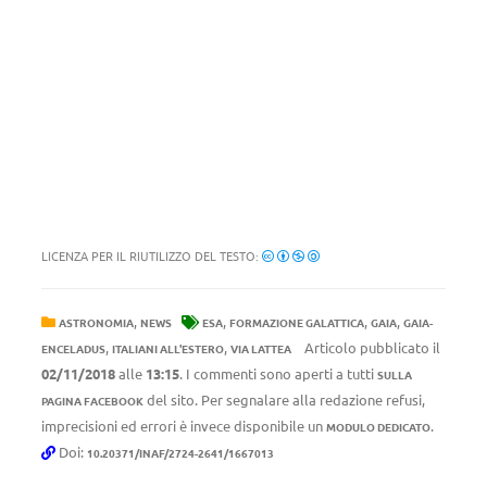
LICENZA PER IL RIUTILIZZO DEL TESTO:
,
,
,
,
ASTRONOMIA
NEWS
ESA
FORMAZIONE GALATTICA
GAIA
GAIA-
,
,
Articolo pubblicato il
ENCELADUS
ITALIANI ALL'ESTERO
VIA LATTEA
02/11/2018
alle
13:15
. I commenti sono aperti a tutti
SULLA
del sito. Per segnalare alla redazione refusi,
PAGINA FACEBOOK
imprecisioni ed errori è invece disponibile un
.
MODULO DEDICATO
Doi:
10.20371/INAF/2724-2641/1667013