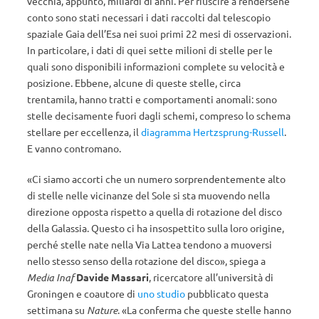
vecchia, appunto, miliardi di anni. Per riuscire a rendersene
conto sono stati necessari i dati raccolti dal telescopio
spaziale Gaia dell’Esa nei suoi primi 22 mesi di osservazioni.
In particolare, i dati di quei sette milioni di stelle per le
quali sono disponibili informazioni complete su velocità e
posizione. Ebbene, alcune di queste stelle, circa
trentamila, hanno tratti e comportamenti anomali: sono
stelle decisamente fuori dagli schemi, compreso lo schema
stellare per eccellenza, il
diagramma Hertzsprung-Russell
.
E vanno contromano.
«Ci siamo accorti che un numero sorprendentemente alto
di stelle nelle vicinanze del Sole si sta muovendo nella
direzione opposta rispetto a quella di rotazione del disco
della Galassia. Questo ci ha insospettito sulla loro origine,
perché stelle nate nella Via Lattea tendono a muoversi
nello stesso senso della rotazione del disco», spiega a
Media Inaf
Davide Massari
, ricercatore all’università di
Groningen e coautore di
uno studio
pubblicato questa
settimana su
Nature
. «La conferma che queste stelle hanno