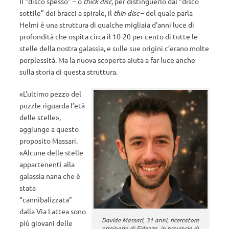
Il “disco spesso” – o
thick disc
, per distinguerlo dal “disco
sottile” dei bracci a spirale, il
thin disc
– del quale parla
Helmi è una struttura di qualche migliaia d’anni luce di
profondità che ospita circa il 10-20 per cento di tutte le
stelle della nostra galassia, e sulle sue origini c’erano molte
perplessità. Ma la nuova scoperta aiuta a far luce anche
sulla storia di questa struttura.
«L’ultimo pezzo del
puzzle riguarda l’età
delle stelle»,
aggiunge a questo
proposito Massari.
«Alcune delle stelle
appartenenti alla
galassia nana che è
stata
“cannibalizzata”
dalla Via Lattea sono
Davide Massari, 31 anni, ricercatore
più giovani delle
originario di Fidenza, in provincia di