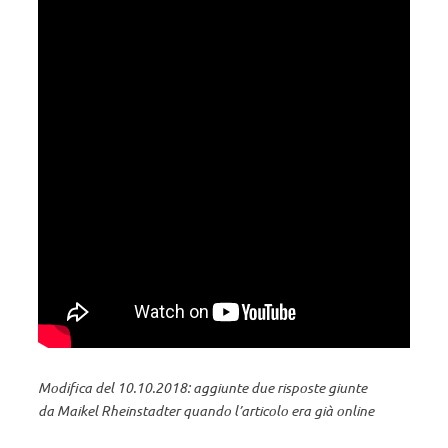
Modifica del 10.10.2018: aggiunte due risposte giunte
da Maikel Rheinstadter quando l’articolo era già online