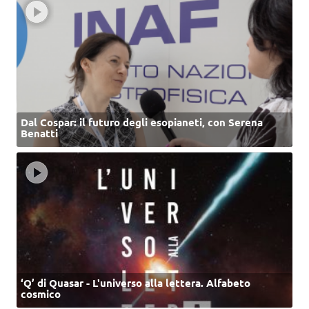
Dal Cospar: il futuro degli esopianeti, con Serena
Benatti
‘Q’ di Quasar - L'universo alla lettera. Alfabeto
cosmico