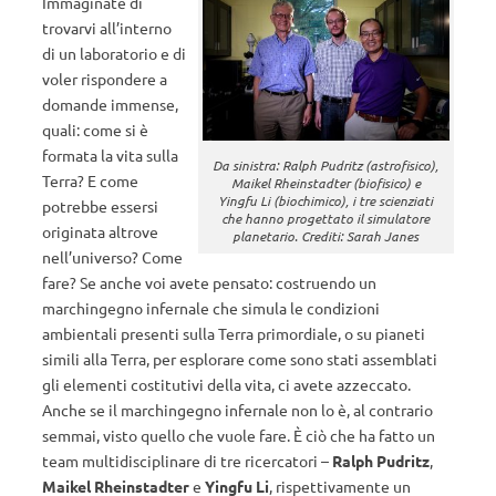
Immaginate di
trovarvi all’interno
di un laboratorio e di
voler rispondere a
domande immense,
quali: come si è
formata la vita sulla
Da sinistra: Ralph Pudritz (astrofisico),
Terra? E come
Maikel Rheinstadter (biofisico) e
Yingfu Li (biochimico), i tre scienziati
potrebbe essersi
che hanno progettato il simulatore
originata altrove
planetario. Crediti: Sarah Janes
nell’universo? Come
fare? Se anche voi avete pensato: costruendo un
marchingegno infernale che simula le condizioni
ambientali presenti sulla Terra primordiale, o su pianeti
simili alla Terra, per esplorare come sono stati assemblati
gli elementi costitutivi della vita, ci avete azzeccato.
Anche se il marchingegno infernale non lo è, al contrario
semmai, visto quello che vuole fare. È ciò che ha fatto un
team multidisciplinare di tre ricercatori –
Ralph Pudritz
,
Maikel Rheinstadter
e
Yingfu Li
, rispettivamente un