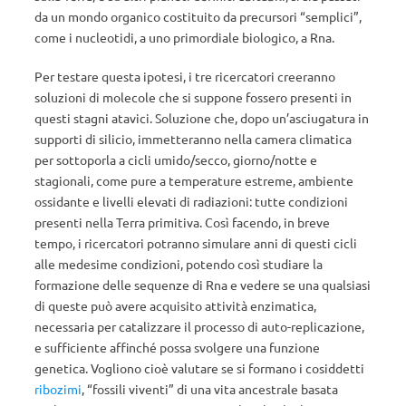
da un mondo organico costituito da precursori “semplici”,
come i nucleotidi, a uno primordiale biologico, a Rna.
Per testare questa ipotesi, i tre ricercatori creeranno
soluzioni di molecole che si suppone fossero presenti in
questi stagni atavici. Soluzione che, dopo un’asciugatura in
supporti di silicio, immetteranno nella camera climatica
per sottoporla a cicli umido/secco, giorno/notte e
stagionali, come pure a temperature estreme, ambiente
ossidante e livelli elevati di radiazioni: tutte condizioni
presenti nella Terra primitiva. Così facendo, in breve
tempo, i ricercatori potranno simulare anni di questi cicli
alle medesime condizioni, potendo così studiare la
formazione delle sequenze di Rna e vedere se una qualsiasi
di queste può avere acquisito attività enzimatica,
necessaria per catalizzare il processo di auto-replicazione,
e sufficiente affinché possa svolgere una funzione
genetica. Vogliono cioè valutare se si formano i cosiddetti
ribozimi
, “fossili viventi” di una vita ancestrale basata