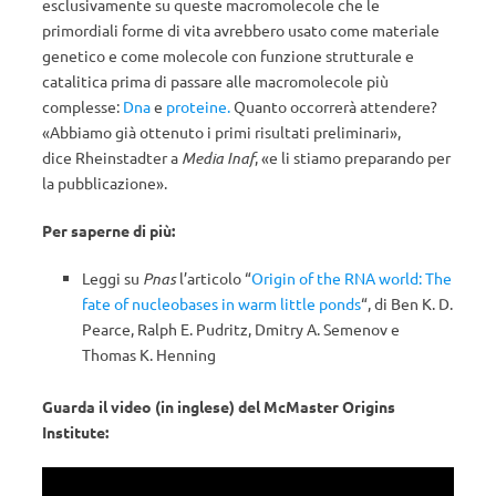
esclusivamente su queste macromolecole che le
primordiali forme di vita avrebbero usato come materiale
genetico e come molecole con funzione strutturale e
catalitica prima di passare alle macromolecole più
complesse:
Dna
e
proteine.
Quanto occorrerà attendere?
«Abbiamo già ottenuto i primi risultati preliminari»,
dice Rheinstadter a
Media Inaf
, «e li stiamo preparando per
la pubblicazione».
Per saperne di più:
Leggi su
Pnas
l’articolo “
Origin of the RNA world: The
fate of nucleobases in warm little ponds
“, di Ben K. D.
Pearce, Ralph E. Pudritz, Dmitry A. Semenov e
Thomas K. Henning
Guarda il video (in inglese) del McMaster Origins
Institute: