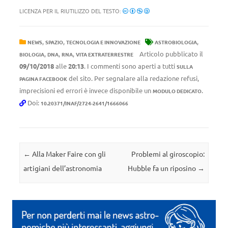
LICENZA PER IL RIUTILIZZO DEL TESTO:
,
,
,
NEWS
SPAZIO
TECNOLOGIA E INNOVAZIONE
ASTROBIOLOGIA
,
,
,
Articolo pubblicato il
BIOLOGIA
DNA
RNA
VITA EXTRATERRESTRE
09/10/2018
alle
20:13
. I commenti sono aperti a tutti
SULLA
del sito. Per segnalare alla redazione refusi,
PAGINA FACEBOOK
imprecisioni ed errori è invece disponibile un
.
MODULO DEDICATO
Doi:
10.20371/INAF/2724-2641/1666066
Navigazione articolo
←
Alla Maker Faire con gli
Problemi al giroscopio:
artigiani dell’astronomia
Hubble fa un riposino
→