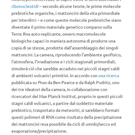
ribonucleotidi
– secondo alcune teorie, le prime molecole
prebiotiche organiche, i mattoncini della vita primordiale
per interdirci – e come queste molecole prebiotiche siano
diventate il primo materiale genetico comparso sulla
Terra: Rna auto-replicante, ovvero macromolecole
biologiche capaci in maniera autonoma di produrre una
copia di se stesse, prodotte dall’assemblaggio dei singoli
mattoncini. La camera, riproducendo l’ambiente geofisico,
l’atmosfera, l’irradiazione e i cicli stagionali primordiali,
simulerà ciò che sarebbe accaduto nei piccoli stagni caldi
di ambienti vulcanici primitivi. In accordo con
una ricerca
pubblicata su
Pnas
da Ben Pearce e da Ralph Pudritz, uno
dei tre ideatori della camera, in collaborazione con
ricercatori del Max Planck Institut, proprio in questi piccoli
stagni caldi vulcanici, a partire dal suddetto materiale
prebiotico, trasportato da meteoriti, si sarebbero formati
questi polimeri di RNA come risultato della precipitazione
dei mattoncini resa possibile da cicli di umido/secco ed
evaporazione/precipitazione.