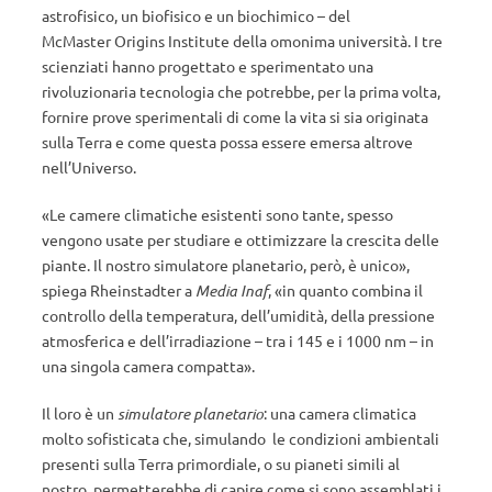
astrofisico, un biofisico e un biochimico – del
McMaster Origins Institute della omonima università. I tre
scienziati hanno progettato e sperimentato una
rivoluzionaria tecnologia che potrebbe, per la prima volta,
fornire prove sperimentali di come la vita si sia originata
sulla Terra e come questa possa essere emersa altrove
nell’Universo.
«Le camere climatiche esistenti sono tante, spesso
vengono usate per studiare e ottimizzare la crescita delle
piante. Il nostro simulatore planetario, però, è unico»,
spiega Rheinstadter a
Media Inaf
, «in quanto combina il
controllo della temperatura, dell’umidità, della pressione
atmosferica e dell’irradiazione – tra i 145 e i 1000 nm – in
una singola camera compatta».
Il loro è un
simulatore planetario
: una camera climatica
molto sofisticata che, simulando le condizioni ambientali
presenti sulla Terra primordiale, o su pianeti simili al
nostro, permetterebbe di capire come si sono assemblati i