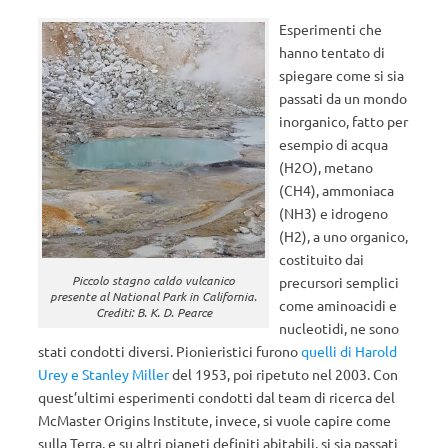
Esperimenti che
hanno tentato di
spiegare come si sia
passati da un mondo
inorganico, fatto per
esempio di acqua
(H2O), metano
(CH4), ammoniaca
(NH3) e idrogeno
(H2), a uno organico,
costituito dai
Piccolo stagno caldo vulcanico
precursori semplici
presente al National Park in California.
come aminoacidi e
Crediti: B. K. D. Pearce
nucleotidi, ne sono
stati condotti diversi. Pionieristici furono
quelli di Harold
Urey e Stanley Miller
del 1953, poi ripetuto nel 2003. Con
quest’ultimi esperimenti condotti dal team di ricerca del
McMaster Origins Institute, invece, si vuole capire come
sulla Terra, e su altri pianeti definiti abitabili, si sia passati