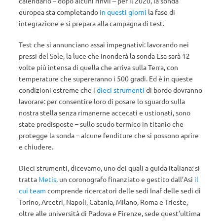
calendario – dopo alcuni rinvii – per il 2020, la sonda
europea sta completando
in questi giorni
la fase di
integrazione e si prepara alla campagna di test.
Test che si annunciano assai impegnativi: lavorando nei
pressi del Sole, la luce che inonderà la sonda Esa sarà 12
volte più intensa di quella che arriva sulla Terra, con
temperature che supereranno i 500 gradi. Ed è in queste
condizioni estreme che i
dieci strumenti
di bordo dovranno
lavorare: per consentire loro di posare lo sguardo sulla
nostra stella senza rimanerne accecati e ustionati, sono
state predisposte – sullo scudo termico in titanio che
protegge la sonda – alcune fenditure che si possono aprire
e chiudere.
Dieci strumenti, dicevamo, uno dei quali a guida italiana: si
tratta
Metis
, un coronografo finanziato e gestito dall’Asi
il
cui team
comprende ricercatori delle sedi Inaf delle sedi di
Torino, Arcetri, Napoli, Catania, Milano, Roma e Trieste,
oltre alle università di Padova e Firenze, sede quest’ultima