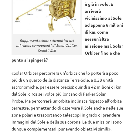
è già in volo. E
arriverà
vicinissimo al Sole,
ad appena 6 milioni
di km, come
nessun’altra
Rappresentazione schematica dei
principali componenti di Solar Orbiter.
missione mai. Solar
Crediti: Esa
Orbiter fino a che
punto si spingerà?
«Solar Orbiter percorrerà un’orbita che lo porterà a poco
più di un quarto della distanza Terra-Sole, a 0.28 unità
astronomiche, per essere precisi: quindi a 42 milioni di km
dal Sole, circa sei volte più lontano di Parker Solar
Probe. Ma percorrerà un’orbita inclinata rispetto all’orbita
terrestre, permettendo di osservare il Sole anche nelle sue
zone polari e trasportando telescopi in grado di prendere
immagini del Sole e della sua corona. Le due missioni sono
dunque complementari, pur avendo obiettivi simili».