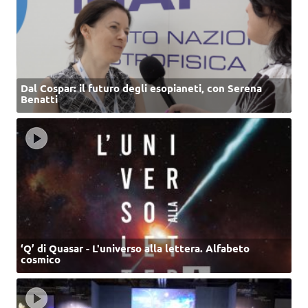
Dal Cospar: il futuro degli esopianeti, con Serena
Benatti
‘Q’ di Quasar - L'universo alla lettera. Alfabeto
cosmico