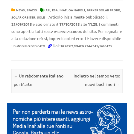
,
,
,
,
,
,
NEWS
SPAZIO
ASI
ESA
INAF
OA NAPOLI
PARKER SOLAR PROBE
,
Articolo inizialmente pubblicato il
SOLAR ORBITER
SOLE
21/09/2018
e aggiornato il
17/10/2018
alle
11:28
. I commenti
sono aperti a tutti
del sito. Per segnalare
SULLA PAGINA FACEBOOK
alla redazione refusi, imprecisioni ed errori è invece disponibile
un
.
Doi:
MODULO DEDICATO
10.20371/INAF/2724-2641/1665473
Navigazione articolo
←
Un rabdomante italiano
Indietro nel tempo verso
per Marte
nuovi buchi neri
→