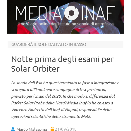
Il notiziario online dell’Istituto nazionale di astrofisica
Vai al contenuto
GUARDERÀ IL SOLE DALL’ALTO IN BASSO
Notte prima degli esami per
Solar Orbiter
La sonda dell’Esa ha quasi terminato la fase d’integrazione e
si prepara all’imminente campagna di test pre-lancio,
previsto per l’inizio del 2020. In che modo si differenzia dal
Parker Solar Probe della Nasa? Media Inaf lo ha chiesto a
Vincenzo Andretta dell’Inaf di Napoli, responsabile delle
operazioni scientifiche dello strumento Metis
Marco Malaspina
21/09/2018