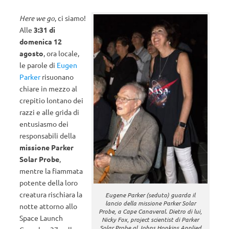
Here we go
, ci siamo!
Alle
3:31 di
domenica 12
agosto
, ora locale,
le parole di
Eugen
Parker
risuonano
chiare in mezzo al
crepitio lontano dei
razzi e alle grida di
entusiasmo dei
responsabili della
missione
Parker
Solar Probe
,
mentre la fiammata
potente della loro
creatura rischiara la
Eugene Parker (seduto) guarda il
lancio della missione Parker Solar
notte attorno allo
Probe, a Cape Canaveral. Dietro di lui,
Space Launch
Nicky Fox, project scientist di Parker
Solar Probe al Johns Hopkins Applied