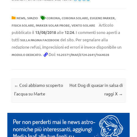
,
,
,
,
NEWS
SPAZIO
CORONA
CORONA SOLARE
EUGENE PARKER
,
,
Articolo
FISICA SOLARE
PARKER SOLAR PROBE
VENTO SOLARE
pubblicato il
13/08/2018
alle
12:24
. I commenti sono aperti a
tutti
del sito. Per segnalare alla
SULLA PAGINA FACEBOOK
redazione refusi, imprecisioni ed errori è invece disponibile un
.
Doi:
MODULO DEDICATO
10.20371/INAF/2724-2641/1664028
Navigazione articolo
←
Così abbiamo scoperto
Hot Dog di quasar in salsa di
l’acqua su Marte
raggi X
→