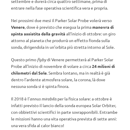
settembre e durerà circa quattro settimane, prima di
entrare nella fase operativa scientifica vera e propria.
Nei prossimi due mesi il Parker Solar Probe volerà verso
Venere
, dove è previsto che esegua la prima
manovra di
spinta assistita dalla gravità
all’inizio di ottobre: un giro
attorno al pianeta che produrrà un effetto fionda sulla
sonda, dirigendola in un’orbita più stretta intorno al Sole.
Questo primo
flyby
di Venere permetterà al Parker Solar
Probe all’inizio di novembre di volare a circa
24 milioni di
chilometri dal Sole
. Sembra lontano, ma in realtà è già
dentro l’ardente atmosfera solare, la corona, là dove
nessuna sonda si è spinta finora.
Il 2018 è l’
annus mirabilis
per la fisica solare: a ottobre è
infatti previsto il lancio della sonda europea Solar Orbiter,
con obbiettivi scientifici in parte sovrapponibili. Entrambe
le missioni hanno una vita operativa prevista di sette anni:
una vera sfida al calor bianco!