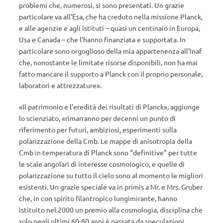
problemi che, numerosi, si sono presentati. Un grazie
particolare va all’Esa, che ha creduto nella missione Planck,
e alle agenzie e agli istituti – quasi un centinaio in Europa,
Usa e Canada – che l’hanno finanziata e supportata. In
particolare sono orgoglioso della mia appartenenza all’Inaf
che, nonostante le limitate risorse disponibili, non ha mai
fatto mancare il supporto a Planck con il proprio personale,
laboratori e attrezzature».
«Il patrimonio e l’eredità dei risultati di Planck», aggiunge
lo scienziato, «rimarranno per decenni un punto di
riferimento per futuri, ambiziosi, esperimenti sulla
polarizzazione della Cmb. Le mappe di anisotropia della
Cmb in temperatura di Planck sono “definitive” per tutte
le scale angolari di interesse cosmologico, e quelle di
polarizzazione su tutto il cielo sono al momento le migliori
esistenti. Un grazie speciale va in primis a Mr. e Mrs. Gruber
che, in con spirito filantropico lungimirante, hanno
istituito nel 2000 un premio alla cosmologia, disciplina che
solo negli ultimi 60-80 anni è passata da speculazioni