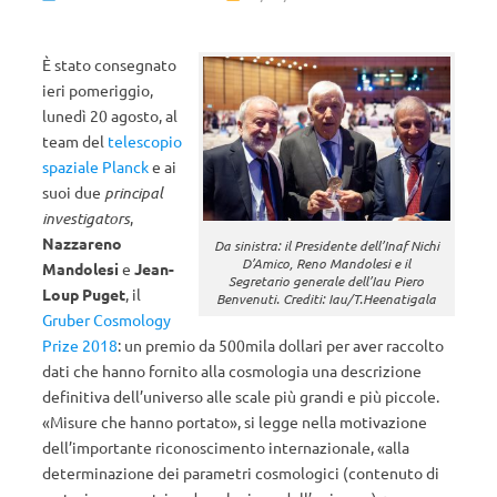
È stato consegnato
ieri pomeriggio,
lunedì 20 agosto, al
team del
telescopio
spaziale Planck
e ai
suoi due
principal
investigators
,
Nazzareno
Da sinistra: il Presidente dell’Inaf Nichi
D’Amico, Reno Mandolesi e il
Mandolesi
e
Jean-
Segretario generale dell’Iau Piero
Loup Puget
, il
Benvenuti. Crediti: Iau/T.Heenatigala
Gruber Cosmology
Prize 2018
: un premio da 500mila dollari per aver raccolto
dati che hanno fornito alla cosmologia una descrizione
definitiva dell’universo alle scale più grandi e più piccole.
«Misure che hanno portato», si legge nella motivazione
dell’importante riconoscimento internazionale, «alla
determinazione dei parametri cosmologici (contenuto di