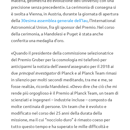
materia, geometria ed evoluzione dell’universo) con una
precisione senza precedenti». La cerimonia di consegna si
è svolta a Vienna, in Austria, durante la giornata di apertura
della
30esima assemblea generale dell’Iau
, l’International
Astronomical Union, fra gli sponsor del Premio. Nel corso
della cerimonia, a Mandolesi e Puget è stata anche
conferita una medaglia d’oro.
«Quando il presidente della commissione selezionatrice
del Premio Gruber per la cosmologia mi telefonò per
anticiparmi la notizia dell’
award
assegnato per il 2018 ai
due
principal investigator
di Planck e al Planck Team rimasi
in silenzio per molti secondi meditando, tra me e me, se
fosse realtà», ricorda Mandolesi. «Devo dire che ciò che mi
rende più orgoglioso è il Premio al Planck Team, un team di
scienziati e ingegneri – industrie incluse – composto da
molte centinaia di persone. Un team che è evoluto e
modificato nel corso dei 25 anni della durata della
missione, ma il cui “nocciolo duro” è rimasto coeso per
tutto questo tempo e ha superato le mille difficoltà e