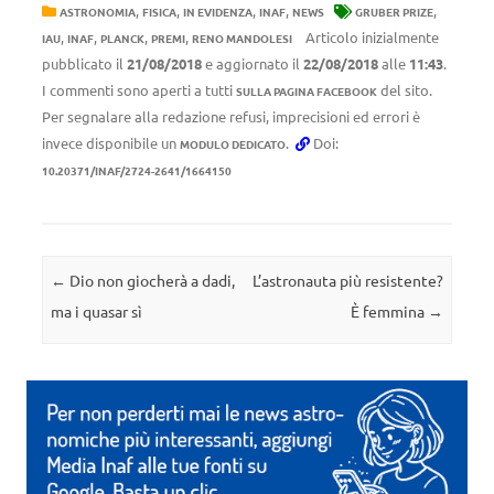
,
,
,
,
,
ASTRONOMIA
FISICA
IN EVIDENZA
INAF
NEWS
GRUBER PRIZE
,
,
,
,
Articolo inizialmente
IAU
INAF
PLANCK
PREMI
RENO MANDOLESI
pubblicato il
21/08/2018
e aggiornato il
22/08/2018
alle
11:43
.
I commenti sono aperti a tutti
del sito.
SULLA PAGINA FACEBOOK
Per segnalare alla redazione refusi, imprecisioni ed errori è
invece disponibile un
.
Doi:
MODULO DEDICATO
10.20371/INAF/2724-2641/1664150
Navigazione articolo
←
Dio non giocherà a dadi,
L’astronauta più resistente?
ma i quasar sì
È femmina
→