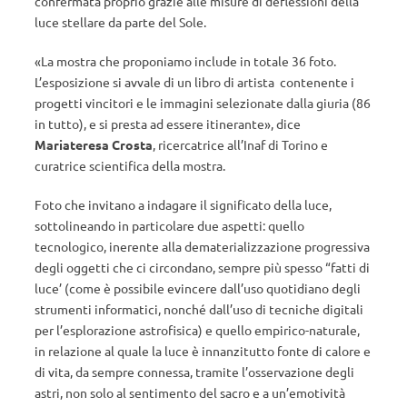
confermata proprio grazie alle misure di deflessioni della
luce stellare da parte del Sole.
«La mostra che proponiamo include in totale 36 foto.
L’esposizione si avvale di un libro di artista contenente i
progetti vincitori e le immagini selezionate dalla giuria (86
in tutto), e si presta ad essere itinerante», dice
Mariateresa Crosta
, ricercatrice all’Inaf di Torino e
curatrice scientifica della mostra.
Foto che invitano a indagare il significato della luce,
sottolineando in particolare due aspetti: quello
tecnologico, inerente alla dematerializzazione progressiva
degli oggetti che ci circondano, sempre più spesso “fatti di
luce’ (come è possibile evincere dall’uso quotidiano degli
strumenti informatici, nonché dall’uso di tecniche digitali
per l’esplorazione astrofisica) e quello empirico-naturale,
in relazione al quale la luce è innanzitutto fonte di calore e
di vita, da sempre connessa, tramite l’osservazione degli
astri, non solo al sentimento del sacro e a un’emotività