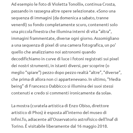
Ad esempio le foto di Violetta Tonolli», continua Crosta,
passando in rassegna altre opere selezionate. «Sono una
sequenza di immagini (da domenica a sabato, tranne
venerdì) su fondo completamente scuro, contenenti solo
una piccola finestra che illumina interni di vita “altra”,
immagini frammentate, diverse ogni giorno. Assomigliano
a una sequenza di pixel di una camera fotografica, un po’
quello che analizziamo noi astronomi quando
decodifichiamo in curve di luce i fotoni registrati sui pixel
dei nostri strumenti, in istanti diversi, per scoprire (o
meglio “spiare”) pezzo dopo pezzo realtà “altre”, “diverse”,
che prima di allora non ci appartenevano. In ultimo, “Media
being” di Francesco Dabbicco si illumina dei suoi stessi
contenuti e credo si commenti ironicamente da sola».
La mostra (curatela artistica di Enzo Obiso, direttore
artistico di Phos) è esposta all’interno del museo di
Infini.To, adiacente all’Osservatorio astrofisico dell’Inaf di
Torino. È visitabile liberamente dal 16 maggio 2018.