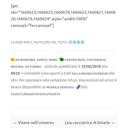
[gss
ids=”1660623,1660625,1660618,1660622,1660621,16606
20,1660619,1660624″ style=”width:100%”
carousel=”fx=carousel”]
LICENZA PER IL RIUTILIZZO DEL TESTO:
,
,
,
,
ASTRONOMIA
EVENTI
NEWS
CENTRO PHOS
FOTOGRAFIA
,
Articolo pubblicato il
15/05/2018
alle
MOSTRA
OA TORINO
00:25
. I commenti sono aperti a tutti
del
SULLA PAGINA FACEBOOK
sito. Per segnalare alla redazione refusi, imprecisioni ed errori è
invece disponibile un
.
Doi:
MODULO DEDICATO
10.20371/INAF/2724-2641/1660614
Navigazione articolo
←
Vivere nell’universo
Lisa cacciatrice di binarie
→