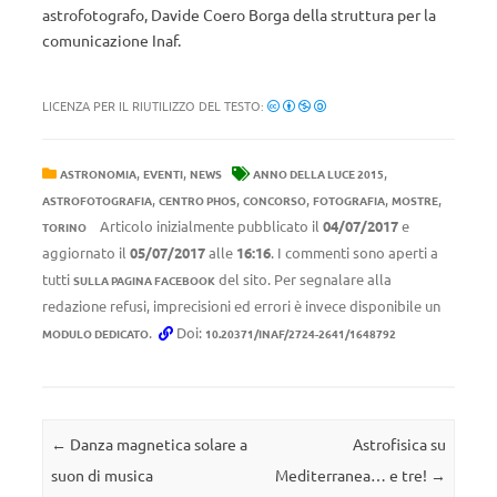
astrofotografo, Davide Coero Borga della struttura per la
comunicazione Inaf.
LICENZA PER IL RIUTILIZZO DEL TESTO:
,
,
,
ASTRONOMIA
EVENTI
NEWS
ANNO DELLA LUCE 2015
,
,
,
,
,
ASTROFOTOGRAFIA
CENTRO PHOS
CONCORSO
FOTOGRAFIA
MOSTRE
Articolo inizialmente pubblicato il
04/07/2017
e
TORINO
aggiornato il
05/07/2017
alle
16:16
. I commenti sono aperti a
tutti
del sito. Per segnalare alla
SULLA PAGINA FACEBOOK
redazione refusi, imprecisioni ed errori è invece disponibile un
.
Doi:
MODULO DEDICATO
10.20371/INAF/2724-2641/1648792
Navigazione articolo
←
Danza magnetica solare a
Astrofisica su
suon di musica
Mediterranea… e tre!
→