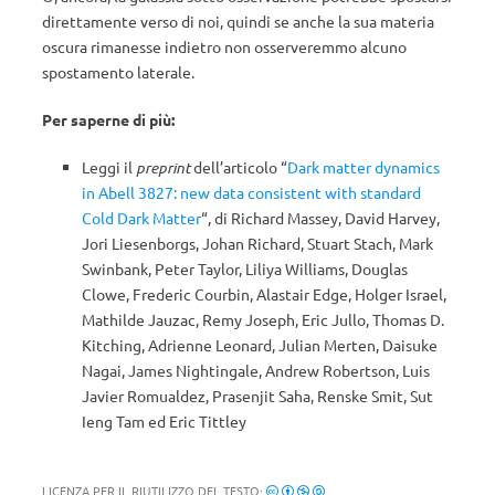
direttamente verso di noi, quindi se anche la sua materia
oscura rimanesse indietro non osserveremmo alcuno
spostamento laterale.
Per saperne di più:
Leggi il
preprint
dell’articolo “
Dark matter dynamics
in Abell 3827: new data consistent with standard
Cold Dark Matter
“, di Richard Massey, David Harvey,
Jori Liesenborgs, Johan Richard, Stuart Stach, Mark
Swinbank, Peter Taylor, Liliya Williams, Douglas
Clowe, Frederic Courbin, Alastair Edge, Holger Israel,
Mathilde Jauzac, Remy Joseph, Eric Jullo, Thomas D.
Kitching, Adrienne Leonard, Julian Merten, Daisuke
Nagai, James Nightingale, Andrew Robertson, Luis
Javier Romualdez, Prasenjit Saha, Renske Smit, Sut
Ieng Tam ed Eric Tittley
LICENZA PER IL RIUTILIZZO DEL TESTO: