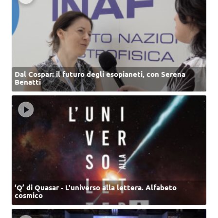
Dal Cospar: il futuro degli esopianeti, con Serena
Benatti
‘Q’ di Quasar - L'universo alla lettera. Alfabeto
cosmico