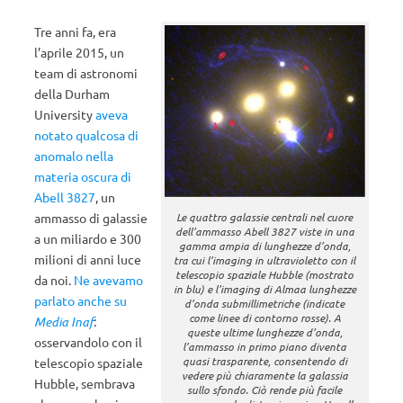
Tre anni fa, era
l’aprile 2015, un
team di astronomi
della Durham
University
aveva
notato qualcosa di
anomalo nella
materia oscura di
Abell 3827
, un
ammasso di galassie
Le quattro galassie centrali nel cuore
dell’ammasso Abell 3827 viste in una
a un miliardo e 300
gamma ampia di lunghezze d’onda,
milioni di anni luce
tra cui l’imaging in ultravioletto con il
telescopio spaziale Hubble (mostrato
da noi.
Ne avevamo
in blu) e l’imaging di Almaa lunghezze
parlato anche su
d’onda submillimetriche (indicate
come linee di contorno rosse). A
Media Inaf
:
queste ultime lunghezze d’onda,
osservandolo con il
l’ammasso in primo piano diventa
quasi trasparente, consentendo di
telescopio spaziale
vedere più chiaramente la galassia
Hubble, sembrava
sullo sfondo. Ciò rende più facile