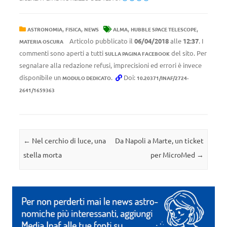
,
,
,
,
ASTRONOMIA
FISICA
NEWS
ALMA
HUBBLE SPACE TELESCOPE
Articolo pubblicato il
06/04/2018
alle
12:37
. I
MATERIA OSCURA
commenti sono aperti a tutti
del sito. Per
SULLA PAGINA FACEBOOK
segnalare alla redazione refusi, imprecisioni ed errori è invece
disponibile un
.
Doi:
MODULO DEDICATO
10.20371/INAF/2724-
2641/1659363
Navigazione articolo
←
Nel cerchio di luce, una
Da Napoli a Marte, un ticket
stella morta
per MicroMed
→