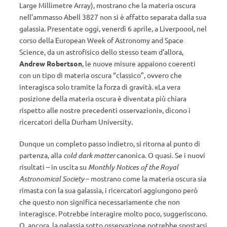
Large Millimetre Array), mostrano che la materia oscura
nell’ammasso Abell 3827 non si è affatto separata dalla sua
galassia. Presentate oggi, venerdì 6 aprile, a Liverpoool, nel
corso della European Week of Astronomy and Space
Science, da un astrofisico dello stesso team d’allora,
Andrew Robertson
, le nuove misure appaiono coerenti
con un tipo di materia oscura “classico”, ovvero che
interagisca solo tramite la forza di gravità. «La vera
posizione della materia oscura è diventata più chiara
rispetto alle nostre precedenti osservazioni», dicono i
ricercatori della Durham University.
Dunque un completo passo indietro, si ritorna al punto di
partenza, alla
cold dark matter
canonica. O quasi. Se i nuovi
risultati – in uscita su
Monthly Notices of the Royal
Astronomical Society
– mostrano come la materia oscura sia
rimasta con la sua galassia, i ricercatori aggiungono però
che questo non significa necessariamente che non
interagisce. Potrebbe interagire molto poco, suggeriscono.
O, ancora, la galassia sotto osservazione potrebbe spostarsi