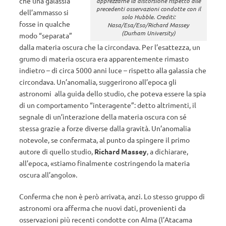
che una galassia
apprezzarne la distorsione rispetto alle
precedenti osservazioni condotte con il
dell’ammasso si
solo Hubble. Crediti:
fosse in qualche
Nasa/Esa/Eso/Richard Massey
(Durham University)
modo “separata”
dalla materia oscura che la circondava. Per l’esattezza, un
grumo di materia oscura era apparentemente rimasto
indietro – di circa 5000 anni luce – rispetto alla galassia che
circondava. Un’anomalia, suggerirono all’epoca gli
astronomi alla guida dello studio, che poteva essere la spia
di un comportamento “interagente”: detto altrimenti, il
segnale di un’interazione della materia oscura con sé
stessa grazie a forze diverse dalla gravità. Un’anomalia
notevole, se confermata, al punto da spingere il primo
autore di quello studio,
Richard Massey
, a dichiarare,
all’epoca, «stiamo finalmente costringendo la materia
oscura all’angolo».
Conferma che non è però arrivata, anzi. Lo stesso gruppo di
astronomi ora afferma che nuovi dati, provenienti da
osservazioni più recenti condotte con Alma (l’Atacama