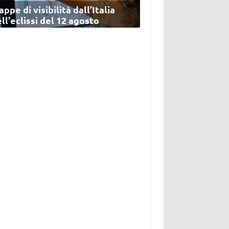
ppe di visibilità dall’Italia
ll'eclissi del 12 agosto