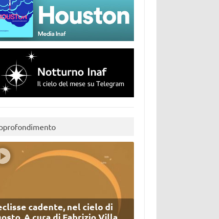
pprofondimento
eclisse cadente, nel cielo di
osto. A cura di Fabrizio Villa