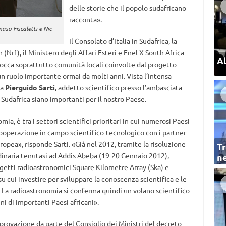
delle storie che il popolo sudafricano
racconta».
aso Fiscaletti e Nic
Il Consolato d’Italia in Sudafrica, la
Nrf), il Ministero degli Affari Esteri e Enel X South Africa
Al
tocca soprattutto comunità locali coinvolte dal progetto
 un ruolo importante ormai da molti anni. Vista l’intensa
 a
Pierguido Sarti
, addetto scientifico presso l’ambasciata
l Sudafrica siano importanti per il nostro Paese.
omia, è tra i settori scientifici prioritari in cui numerosi Paesi
cooperazione in campo scientifico-tecnologico con i partner
uropea», risponde Sarti. «Già nel 2012, tramite la risoluzione
Tr
dinaria tenutasi ad Addis Abeba (19-20 Gennaio 2012),
ne
rogetti radioastronomici Square Kilometre Array (Ska) e
u cui investire per sviluppare la conoscenza scientifica e le
 La radioastronomia si conferma quindi un volano scientifico-
ni di importanti Paesi africani».
provazione da parte del Consiglio dei Ministri del decreto