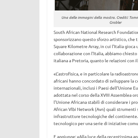
Una delle immagini della mostra. Crediti: Tomm
Grobler
South African National Research Foundation (
sponsorizzano questo sforzo artistico, che 
Square Kilometre Array, in cui l’Italia gioca
collaborazione con l’Italia, abbiamo chiesto
italiana a Pretoria, quanto le relazioni con i
«L’astrofisica, e in particolare la radioastron
africani hanno concordato di sviluppare la 
internazionali, inclusi i Paesi dell’Unione E
adottata nel corso della XVIII Assemblea or
l’Unione Africana stabilì di considerare i p
African Vlbi Network (Avn) quali strumenti s
infrastrutture tecnologiche del continente.
tecnologico per una serie di iniziative comu
E aggiunge: «Alla luce della recentissima ap