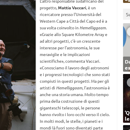
L’altro responsabile sudafricano del
progetto,
Mattia Vaccari
, è un
S
ricercatore presso l’Università del
Western Cape a Città del Capo ed è a
sua volta coinvolto in
Hemelliggaam.
«Grazie allo Square Kilometre Array e
ad altri progetti, c’è un crescente
interesse per l’astronomia, le sue
meraviglie e le implicazioni
Da
scientifiche», commenta Vaccari.
e
«Conosciamo il lavoro degli astronomi
e i progressi tecnologici che sono stati
compiuti in questi progetti. Ma per gli
artisti di
Hemelliggaam
, l’astronomia è
anche una storia umana. Molto tempo
prima della costruzione di questi
giganteschi telescopi, le persone
‘Q
hanno rivolto i loro occhi verso il cielo.
l
In molti modi, le stelle, i pianeti e i
mondi là fuori sono diventati parte