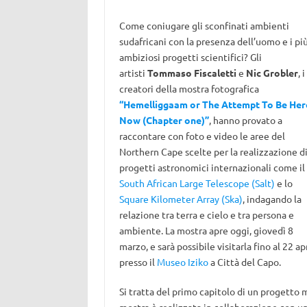
Come coniugare gli sconfinati ambienti
sudafricani con la presenza dell’uomo e i pi
ambiziosi progetti scientifici? Gli
artisti
Tommaso Fiscaletti
e
Nic Grobler
, i
creatori della mostra fotografica
“Hemelliggaam or The Attempt To Be Her
Now (Chapter one)”
, hanno provato a
raccontare con foto e video le aree del
Northern Cape scelte per la realizzazione d
progetti astronomici internazionali come il
South African Large Telescope (Salt)
e lo
Square Kilometer Array (Ska)
, indagando la
relazione tra terra e cielo e tra persona e
ambiente. La mostra apre oggi, giovedì 8
marzo, e sarà possibile visitarla fino al 22 ap
presso il
Museo Iziko
a Città del Capo.
Si tratta del primo capitolo di un progetto m