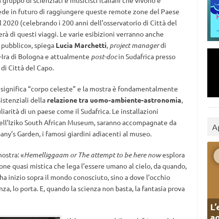
gruppo di scienziati e musicisti italiani che vivono e
vede in futuro di raggiungere queste remote zone del Paese
 2020 (celebrando i 200 anni dell’osservatorio di Città del
à di questi viaggi. Le varie esibizioni verranno anche
 pubblico», spiega
Lucia Marchetti
,
project manager
di
-Ira di Bologna e attualmente
post-doc
in Sudafrica presso
 di Città del Capo.
significa “corpo celeste”
e la mostra è fondamentalmente
sistenziali della
relazione tra uomo-ambiente-astronomia
,
iarità di un paese come il Sudafrica. Le installazioni
o dell’Iziko South African Museum, saranno accompagnate da
A
any’s Garden, i famosi giardini adiacenti al museo.
mostra: «
Hemelliggaam or The attempt to be here now
esplora
ione quasi mistica che lega l’essere umano al cielo, da quando,
o ha inizio sopra il mondo conosciuto, sino a dove l’occhio
a, lo porta. E, quando la scienza non basta, la fantasia prova
L’
ag