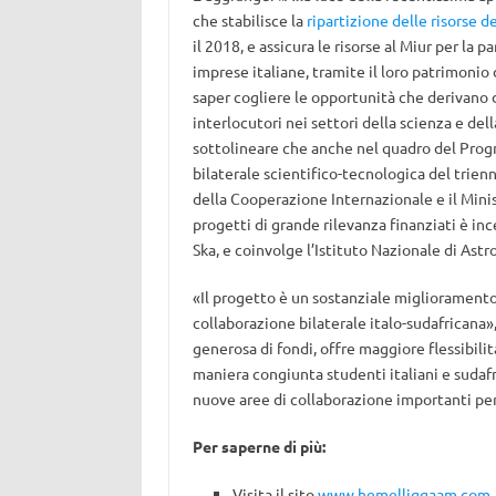
che stabilisce la
ripartizione delle risorse 
il 2018, e assicura le risorse al Miur per la p
imprese italiane, tramite il loro patrimonio
saper cogliere le opportunità che derivano da
interlocutori nei settori della scienza e de
sottolineare che anche nel quadro del Prog
bilaterale scientifico-tecnologica del trienn
della Cooperazione Internazionale e il Mini
progetti di grande rilevanza finanziati è in
Ska, e coinvolge l’Istituto Nazionale di Astro
«Il progetto è un sostanziale miglioramento 
collaborazione bilaterale italo-sudafricana»
generosa di fondi, offre maggiore flessibili
maniera congiunta studenti italiani e sudaf
nuove aree di collaborazione importanti per 
Per saperne di più:
Visita il sito
www.hemelliggaam.com