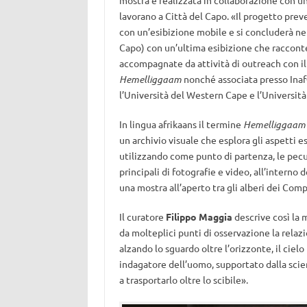
mostra è realizzata in collaborazione con un 
lavorano a Città del Capo. «Il progetto pre
con un’esibizione mobile e si concluderà nel
Capo) con un’ultima esibizione che racconter
accompagnate da attività di outreach con il
Hemelliggaam
nonché associata presso Inaf
l’Università del Western Cape e l’Università
In lingua afrikaans il termine
Hemelliggaam
un archivio visuale che esplora gli aspetti e
utilizzando come punto di partenza, le pecul
principali di fotografie e video, all’intern
una mostra all’aperto tra gli alberi dei Comp
Il curatore
Filippo Maggia
descrive così la 
da molteplici punti di osservazione la relaz
alzando lo sguardo oltre l’orizzonte, il ciel
indagatore dell’uomo, supportato dalla scienz
a trasportarlo oltre lo scibile».