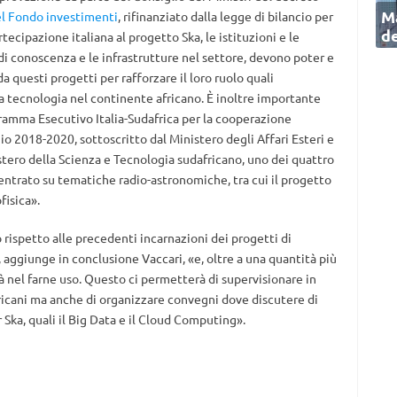
Ma
del Fondo investimenti
, rifinanziato dalla legge di bilancio per
de
artecipazione italiana al progetto Ska, le istituzioni e le
 di conoscenza e le infrastrutture nel settore, devono poter e
 questi progetti per rafforzare il loro ruolo quali
lla tecnologia nel continente africano. È inoltre importante
ramma Esecutivo Italia-Sudafrica per la cooperazione
io 2018-2020, sottoscritto dal Ministero degli Affari Esteri e
stero della Scienza e Tecnologia sudafricano, uno dei quattro
centrato su tematiche radio-astronomiche, tra cui il progetto
fisica».
rispetto alle precedenti incarnazioni dei progetti di
, aggiunge in conclusione Vaccari, «e, oltre a una quantità più
tà nel farne uso. Questo ci permetterà di supervisionare in
ricani ma anche di organizzare convegni dove discutere di
Ska, quali il Big Data e il Cloud Computing».