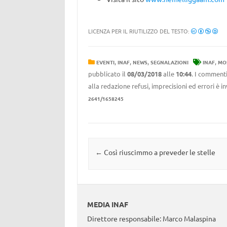
LICENZA PER IL RIUTILIZZO DEL TESTO:
,
,
,
,
EVENTI
INAF
NEWS
SEGNALAZIONI
INAF
MO
pubblicato il
08/03/2018
alle
10:44
. I commenti
alla redazione refusi, imprecisioni ed errori è 
2641/1658245
Navigazione articolo
←
Così riuscimmo a preveder le stelle
MEDIA INAF
Direttore responsabile: Marco Malaspina