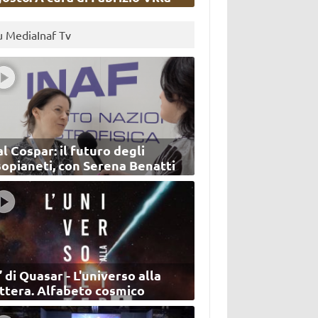
u MediaInaf Tv
l Cospar: il futuro degli
sopianeti, con Serena Benatti
’ di Quasar - L'universo alla
ettera. Alfabeto cosmico