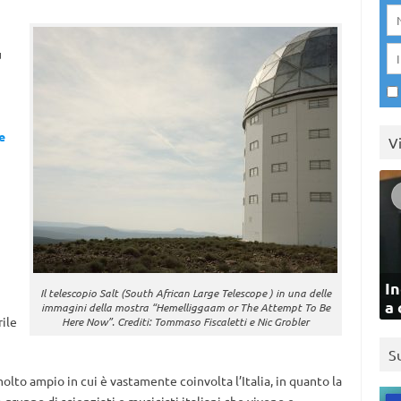
ù
e
V
i
In
Il telescopio Salt (South African Large Telescope ) in una delle
a 
immagini della mostra “Hemelliggaam or The Attempt To Be
rile
Here Now”. Crediti: Tommaso Fiscaletti e Nic Grobler
S
olto ampio in cui è vastamente coinvolta l’Italia, in quanto la