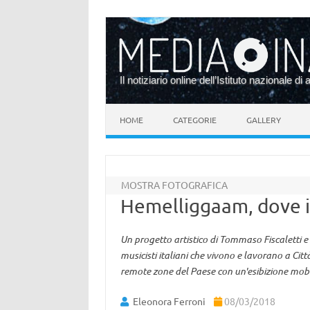
Il notiziario online dell’Istituto nazionale di 
Vai al contenuto
HOME
CATEGORIE
GALLERY
MOSTRA FOTOGRAFICA
Hemelliggaam, dove il 
Un progetto artistico di Tommaso Fiscaletti e 
musicisti italiani che vivono e lavorano a Cit
remote zone del Paese con un'esibizione mobi
Eleonora Ferroni
08/03/2018