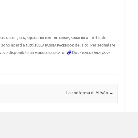
,
,
,
,
Articolo
STRA
SALT
SKA
SQUARE KILOMETRE ARRAY
SUDAFRICA
 sono aperti a tutti
del sito. Per segnalare
SULLA PAGINA FACEBOOK
invece disponibile un
.
Doi:
MODULO DEDICATO
10.20371/INAF/2724-
La conferma di Alfvén
→