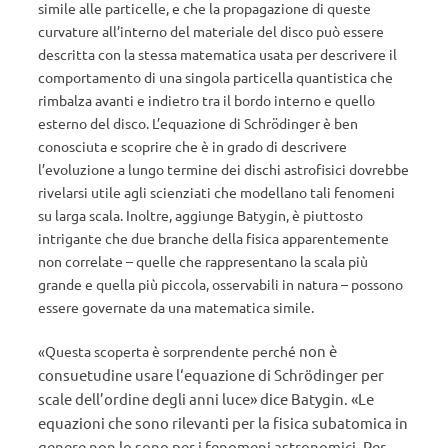
simile alle particelle, e che la propagazione di queste
curvature all’interno del materiale del disco può essere
descritta con la stessa matematica usata per descrivere il
comportamento di una singola particella quantistica che
rimbalza avanti e indietro tra il bordo interno e quello
esterno del disco. L’equazione di Schrödinger è ben
conosciuta e scoprire che è in grado di descrivere
l’evoluzione a lungo termine dei dischi astrofisici dovrebbe
rivelarsi utile agli scienziati che modellano tali fenomeni
su larga scala. Inoltre, aggiunge Batygin, è piuttosto
intrigante che due branche della fisica apparentemente
non correlate – quelle che rappresentano la scala più
grande e quella più piccola, osservabili in natura – possono
essere governate da una matematica simile.
non è
«Questa scoperta è sorprendente perché
consuetudine usare l
‘equazione di Schrödinger per
scale dell’ordine degli anni luce» dice Batygin. «Le
equazioni che sono rilevanti per la fisica subatomica in
genere non lo sono per i fenomeni astronomici. Per