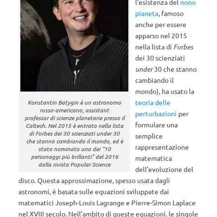
l’esistenza del
nono
pianeta
, famoso
anche per essere
apparso nel 2015
nella lista di
Forbes
dei 30 scienziati
under
30 che stanno
cambiando il
mondo), ha usato la
teoria delle
Konstantin Batygin è un astronomo
russo-americano,
assistant
perturbazioni
per
professor
di scienze planetarie presso il
formulare una
Caltech. Nel 2015 è entrato nella lista
di Forbes dei 30 scienziati under 30
semplice
che stanno cambiando il mondo, ed è
rappresentazione
stato nominato uno dei “10
personaggi più brillanti” del 2016
matematica
dalla rivista Popular Science
dell’evoluzione del
disco. Questa approssimazione, spesso usata dagli
astronomi, è basata sulle equazioni sviluppate dai
matematici Joseph-Louis Lagrange e Pierre-Simon Laplace
nel XVIII secolo. Nell’ambito di queste equazioni, le singole