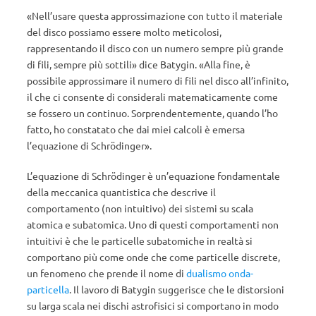
«Nell’usare questa approssimazione con tutto il materiale
del disco possiamo essere molto meticolosi,
rappresentando il disco con un numero sempre più grande
di fili, sempre più sottili» dice Batygin. «Alla fine, è
possibile approssimare il numero di fili nel disco all’infinito,
il che ci consente di considerali matematicamente come
se fossero un continuo. Sorprendentemente, quando l’ho
fatto, ho constatato che dai miei calcoli è emersa
l’equazione di Schrödinger».
L’equazione di Schrödinger è un’equazione fondamentale
della meccanica quantistica che descrive il
comportamento (non intuitivo) dei sistemi su scala
atomica e subatomica. Uno di questi comportamenti non
intuitivi è che le particelle subatomiche in realtà si
comportano più come onde che come particelle discrete,
un fenomeno che prende il nome di
dualismo onda-
particella
. Il lavoro di Batygin suggerisce che le distorsioni
su larga scala nei dischi astrofisici si comportano in modo