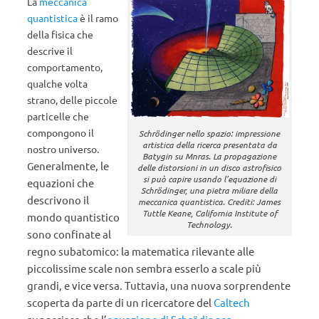
La
meccanica
quantistica
è il ramo
della fisica che
descrive il
comportamento,
qualche volta
strano, delle piccole
particelle che
compongono il
Schrödinger nello spazio: impressione
artistica della ricerca presentata da
nostro universo.
Batygin su Mnras. La propagazione
eneralmente, l
e
G
delle distorsioni in un disco astrofisico
si può capire usando l’equazione di
equazioni che
Schrödinger, una pietra miliare della
descrivono il
meccanica quantistica. Crediti: James
Tuttle Keane, California Institute of
mondo quantistico
Technology.
sono confinate al
regno subatomico: la matematica rilevante alle
piccolissime scale non sembra esserlo a scale più
grandi, e vice versa. Tuttavia, una nuova sorprendente
scoperta da parte di un ricercatore del
Caltech