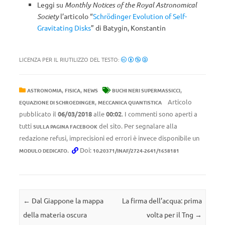
Leggi su
Monthly Notices of the Royal Astronomical
Society
l’articolo “
Schrödinger Evolution of Self-
Gravitating Disks
” di Batygin, Konstantin
LICENZA PER IL RIUTILIZZO DEL TESTO:
,
,
,
ASTRONOMIA
FISICA
NEWS
BUCHI NERI SUPERMASSICCI
,
Articolo
EQUAZIONE DI SCHROEDINGER
MECCANICA QUANTISTICA
pubblicato il
06/03/2018
alle
00:02
. I commenti sono aperti a
tutti
del sito. Per segnalare alla
SULLA PAGINA FACEBOOK
redazione refusi, imprecisioni ed errori è invece disponibile un
.
Doi:
MODULO DEDICATO
10.20371/INAF/2724-2641/1658181
Navigazione articolo
←
Dal Giappone la mappa
La firma dell’acqua: prima
della materia oscura
volta per il Tng
→