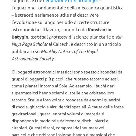
suggerisce che l’
equazione di Schrödinger
–
l’equazione fondamentale della meccanica quantistica
– è straordinariamente utile nel descrivere
l’evoluzione su lungo periodo di certe strutture
astronomiche. Il lavoro, condotto da
Konstantin
Batygin
,
assistant professor
di scienze planetarie e
Van
Nuys Page Scholar
al Caltech, è descritto in un articolo
pubblicato su
Monthly Notices of the Royal
Astronomical Society
.
Gli oggetti astronomici massicci sono spesso circondati da
gruppi di oggetti più piccoli che ruotano attorno ad essi,
come i pianeti intorno al Sole. Ad esempio, i buchi neri
supermassicci hanno sciami di stelle che orbitano loro
attorno. Stelle a loro volta circondate da enormi quantità
di roccia, ghiaccio e altri detriti spaziali. A causa delle forze
gravitazionali, questi enormi volumi di materia si
dispongono in modo tale da formare dischi, piatti e
circolari. Questi dischi, composti da innumerevoli
particelle che orbitano insieme, hanno dimensioni che